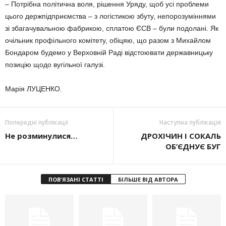
– Потрібна політична воля, рішення Уряду, щоб усі проблеми
цього держпідприємства – з логістикою збуту, непорозуміннями
зі збагачувальною фабрикою, сплатою ЄСВ – були подолані. Як
очільник профільного комітету, обіцяю, що разом з Михайлом
Бондаром будемо у Верховній Раді відстоювати державницьку
позицію щодо вугільної галузі.
Марія ЛУЦЕНКО.
Попередні публікації
Наступна публікація
Не розминулися…
ДРОХІЧИН І СОКАЛЬ
ОБ’ЄДНУЄ БУГ
ПОВ'ЯЗАНІ СТАТТІ
БІЛЬШЕ ВІД АВТОРА