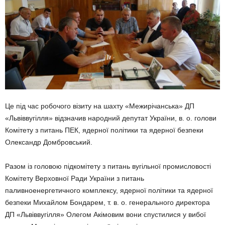
Це під час робочого візиту на шахту «Межирічанська» ДП
«Львіввугілля» відзначив народний депутат України, в. о. голови
Комітету з питань ПЕК, ядерної політики та ядерної безпеки
Олександр Домбровський.
Разом із головою підкомітету з питань вугільної промисловості
Комітету Верховної Ради України з питань
паливноенергетичного комплексу, ядерної політики та ядерної
безпеки Михайлом Бондарем, т. в. о. генерального директора
ДП «Львіввугілля» Олегом Акімовим вони спустилися у вибої