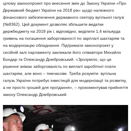
цілому законопроект про внесення змін до Закону України «Про
Державний бюджет України на 2018 рік» щодо належного
фінансового забезпечення державного сектору вугільної галузі
(№8362). Цей документ дозволяє збільшити видатки
держбюджету на 2018 рік і, відповідно, виділити 1,4 мільярда
гривень на погашення заборгованості по зарплаті шахтарям та
на модернізацію обладнання. Підтримати законопроект у
сесійній залі парламенту закликали його співавтори Михайло
Бондар та Олександр Домбровський. «Зрозуміло, що це
рішення знімає заборгованість по виплаті заробітної плати
шахтарям, але воно – тимчасове. Треба розуміти: вугільна
галузь України потребує інвестицій для модернізації та розвитку,
а не просто грошей для проїдання», – прокоментував прийняття
закону Олександр Домбровський.