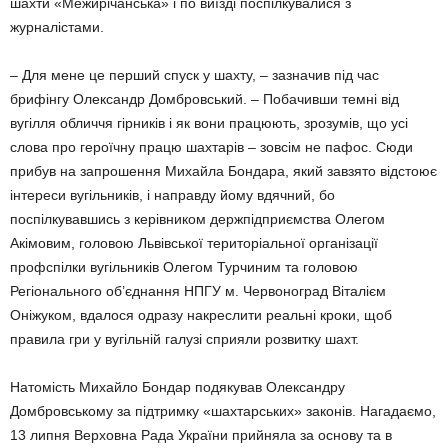
шахти «Межирічанська» і по виїзді поспілкувалися з
журналістами.
– Для мене це перший спуск у шахту, – зазначив під час
брифінгу Олександр Домбровський. – Побачивши темні від
вугілля обличчя гірників і як вони працюють, зрозумів, що усі
слова про героїчну працю шахтарів – зовсім не пафос. Сюди
прибув на запрошення Михайла Бондара, який завзято відстоює
інтереси вугільників, і направду йому вдячний, бо
поспілкувавшись з керівником держпідприємства Олегом
Акімовим, головою Львівської територіальної організації
профспілки вугільників Олегом Турчиним та головою
Регіонального об’єднання НПГУ м. Червоноград Віталієм
Оніжуком, вдалося одразу накреслити реальні кроки, щоб
правила гри у вугільній галузі сприяли розвитку шахт.
Натомість Михайло Бондар подякував Олександру
Домбровському за підтримку «шахтарських» законів. Нагадаємо,
13 липня Верховна Рада України прийняла за основу та в