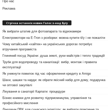
Про нас
Реклама
Стрічка останніх новин Голос з-над Бугу
Як вибрати штатив для фотоапарата та відеокамери
Електромотори на E-Tron з розборки: можна купити б/у і не пожаліти
Чому китайський «хайтек» на українських дорогах потребує
втручання програміста
Глиняний посуд України: душа землі, руки майстрів і тепло традицій
Труби для водопроводу та каналізації: вибір, монтаж і правила
експлуатації
Як уникнути помилок під час оформлення кредиту в Amigo
Шахи, шашки та нарди: як обрати якісний набір для дому, подарунка
чи оптової закупівлі
Лікування в санаторії Карпати: процедури
Бізнес-книжки для розвитку підприємництва, управління та
професійного мислення
Лінолеум ПВХ для сучасного інтер’єру: як вибрати практичне та