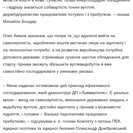
– і відразу знизиться собівартість тонни вугілля,
держпідприємство працюватиме потужно і з прибутком, – сказав
Михайло Бондар.
Олег Акімов зазначив, що попри те, що вдалося вийти на
самоокупність, зароблених коштів вистачає лише на зарплату і
на технологічні потреби, а на розвиток виробництва потрібна
допомога держави: отримавши сучасне шахтне обладнання для
старту, гірники зможуть збільшити вуглевидобуток й вже
самостійно господарювати у ринкових умовах.
– Мене надихає оптимізмом цей приклад ефективного
господарювання, який демонструє ДП «Львіввугілля». Є реальні
кроки – вихід на самоокупність, виконання державних завдань з
видобутку вугілля, достойні зарплати у гірників з можливістю
підняття, і головне – близька перспектива працювати
прибутково, – підсумував в. о. голови Комітету з питань ПЕК,
ядерної політики та ядерної безпеки Олександр Домбровський.