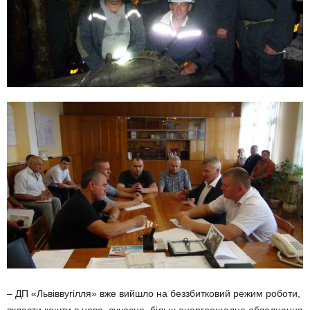
– ДП «Львіввугілля» вже вийшло на беззбитковий режим роботи,
вкласти кошти в нове, сучасне, більш енергоощадне обладнання