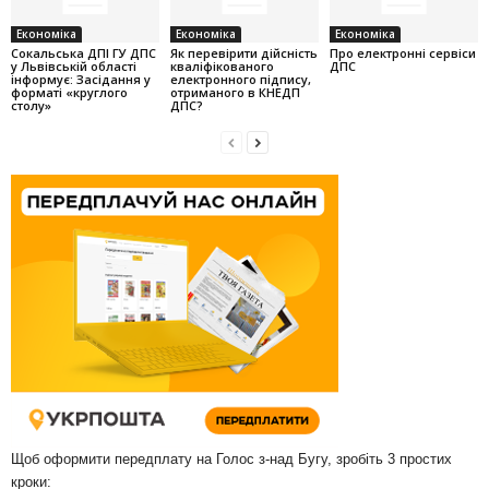
Економіка
Економіка
Економіка
Cокальська ДПІ ГУ ДПС
Як перевірити дійсність
Про електронні сервіси
у Львівській області
кваліфікованого
ДПС
інформує: Засідання у
електронного підпису,
форматі «круглого
отриманого в КНЕДП
столу»
ДПС?
Щоб оформити передплату на Голос з-над Бугу, зробіть 3 простих
кроки: