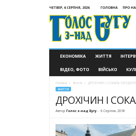
ЧЕТВЕР, 6 СЕРПНЯ, 2026
ГОЛОВНА
ПРО НА
Голос
з-
над
Бугу
ЕКОНОМІКА
ЖИТТЯ
ІНТЕРВ
ВІДЕО, ФОТО
ВІЙСЬКО
КУЛ
Головна
Життя
ДРОХІЧИН І СОКАЛЬ ОБ’ЄДНУЄ
ЖИТТЯ
ДРОХІЧИН І СОКА
Автор
Голос з-над Бугу
-
6 Серпня, 2018