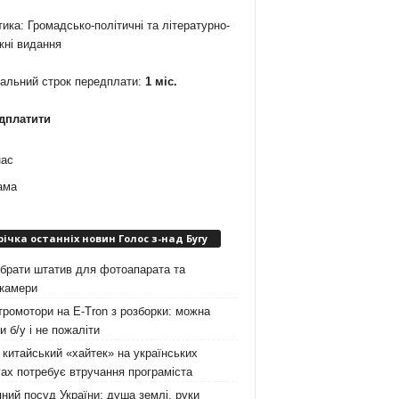
ика: Громадсько-політичні та літературно-
жні видання
мальний строк передплати:
1 міс.
дплатити
нас
ама
річка останніх новин Голос з-над Бугу
брати штатив для фотоапарата та
окамери
ромотори на E-Tron з розборки: можна
и б/у і не пожаліти
китайський «хайтек» на українських
ах потребує втручання програміста
ний посуд України: душа землі, руки