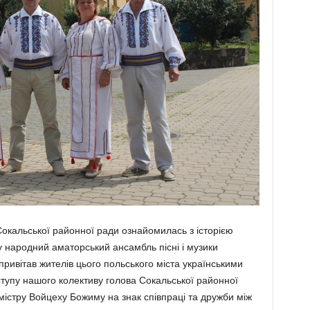
Сокальської районної ради ознайомилась з історією
ту народний аматорський ансамбль пісні і музики
ривітав жителів цього польського міста українськими
упу нашого колективу голова Сокальської районної
істру Войцеху Божиму на знак співпраці та дружби між