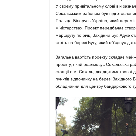
У своєму привітальному слові він зазнач
Сокальським районом був підготовлени
Польща-Білорусь-Україна, який переміг 
міністерствах. Проект передбачає ство
маршруту по річці Західний Буг. Адже ст
стоїть на березі Бугу, який об’єднує дві 
Загальна вартість проекту складає майж
проекту, який реалізовує Сокальська р
станції в м. Сокаль, двадцятиметрової де
пунктів відпочинку на березі Західного 
обладнання для центру байдаркового т