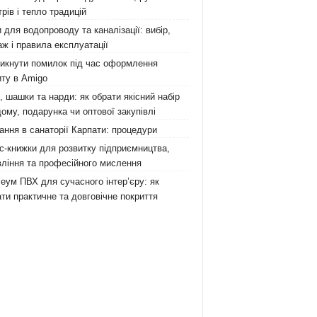
рів і тепло традицій
 для водопроводу та каналізації: вибір,
ж і правила експлуатації
никнути помилок під час оформлення
ту в Amigo
 шашки та нарди: як обрати якісний набір
ому, подарунка чи оптової закупівлі
ання в санаторії Карпати: процедури
с-книжки для розвитку підприємництва,
ління та професійного мислення
еум ПВХ для сучасного інтер’єру: як
ти практичне та довговічне покриття