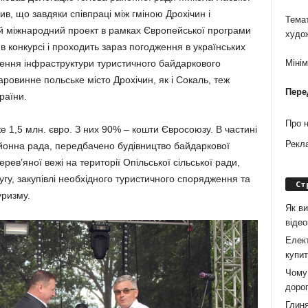
ив, що завдяки співпраці між гміною Дрохічин і
Темат
й міжнародний проект в рамках Європейської програми
худо
в конкурсі і проходить зараз погодження в українських
Міні
рення інфраструктури туристичного байдаркового
аровинне польське місто Дрохічин, як і Сокаль, теж
Пере
країни.
Про 
е 1,5 млн. євро. З них 90% – кошти Євросоюзу. В частині
Рекл
айонна рада, передбачено будівництво байдаркової
рев’яної вежі на території Опільської сільської ради,
Бугу, закупівлі необхідного туристичного спорядження та
Ст
уризму.
Як ви
віде
Елект
купит
Чому 
дорог
Глиня