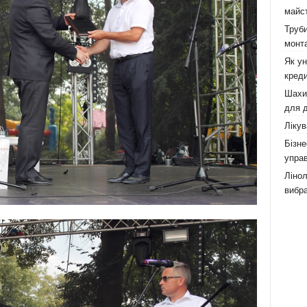
майст
Труби
монта
Як у
креди
Шахи,
для д
Лікув
Бізне
управ
Лінол
вибра