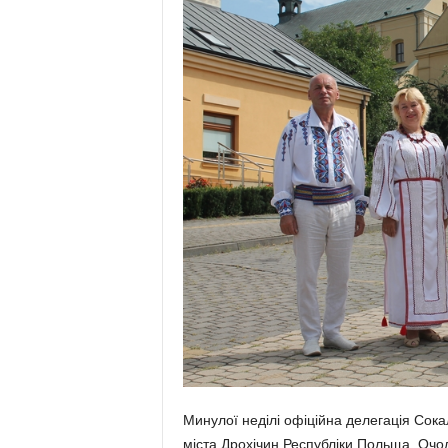
Минулої неділі офіційна делегація Сока
міста Дрохічин Республіки Польща. Очо