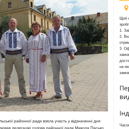
Щоб о
зробі
1. За
2. Вк
отри
3. Оф
замов
доста
на як
замо
Пе
ви
Ін
льської районної ради взяла участь у відзначенні дня
Часоп
лював делегацію голова районної ради Микола Пасько.