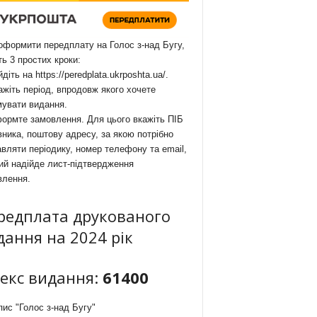
формити передплату на Голос з-над Бугу,
ть 3 простих кроки:
йдіть на
https://peredplata.ukrposhta.ua/
.
ажіть період, впродовж якого хочете
мувати видання.
ормте замовлення. Для цього вкажіть ПІБ
ника, поштову адресу, за якою потрібно
вляти періодику, номер телефону та email,
ий надійде лист-підтвердження
влення.
редплата друкованого
дання на 2024 рік
декс видання:
61400
ис "Голос з-над Бугу"