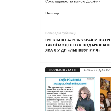
Сокальщиною та гміною Дрохічин.
Наш кор.
Попередні публікації
ВУГІЛЬНА ГАЛУЗЬ УКРАЇНИ ПОТР
ТАКОЇ МОДЕЛІ ГОСПОДАРЮВАНН
ЯКА Є У ДП «ЛЬВІВВУГІЛЛЯ»
ПОВ'ЯЗАНІ СТАТТІ
БІЛЬШЕ ВІД АВТО