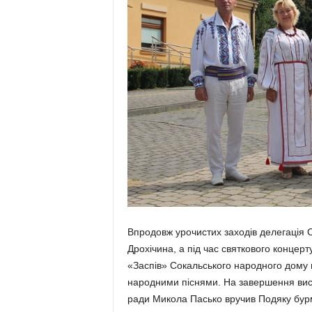
Впродовж урочистих заходів делегація 
Дрохічина, а під час святкового концер
«Заспів» Сокальського народного дому п
народними піснями. На завершення вист
ради Микола Пасько вручив Подяку бурм