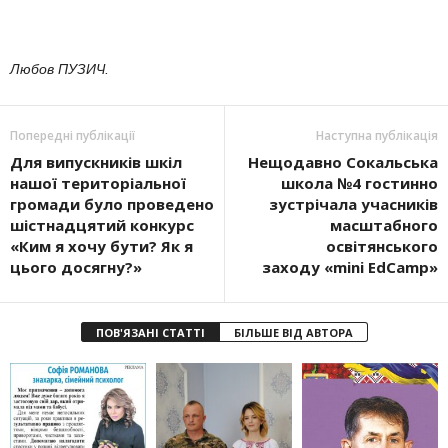
Любов ПУЗИЧ.
Попередні публікації
Наступна публікація
Для випуск­ників шкіл
Нещодавно Сокальська
нашої територіальної
школа №4 гостинно
громади було проведено
зустрі­чала учасників
шістнадцятий конкурс
масштаб­ного
«Ким я хочу бути? Як я
освітянського
цього досягну?»
заходу «mini EdCamp»
ПОВ'ЯЗАНІ СТАТТІ
БІЛЬШЕ ВІД АВТОРА