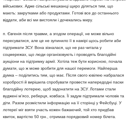
військових. Адже сіль­ські мешканці щиро діляться тим, що
мають: за­крутками або продук­тами. Готові все до останнього
від­дати, аби всі ми вистояли і дочека­лись миру.
п. Євгенія після травми, а згодом операції, не може вільно
пересува­тися, але це не зупинило її в намірі щось робити аби
підтримати ЗСУ. Вона зізналася, що не раз читала у
соцмережах, що люди організову­ють і проводять благодійні
аукціони на підтримку армії. Хотіла теж бути корисною, почала
думати, що ж може зробити для нашої перемоги. Найперша
думка – поділитись тим, що має. Після свого ювілею набра­лася
хоробрості й вирішила спро­бувати провести напередодні паски
благодійну лотерею, щоб задона­ти­ти на ЗСУ. Лотами стали
вуджені м’ясо, реберця, ковбаса. Її задум підтримали чоловік та
діти. Разом розмістили інформацію на її сторін­ці у Фейсбуці. У
лотереї міг взяти участь кожен бажаючий, той хто придбав
квиток, вартістю 50 грн., отримав порядковий номер білета.