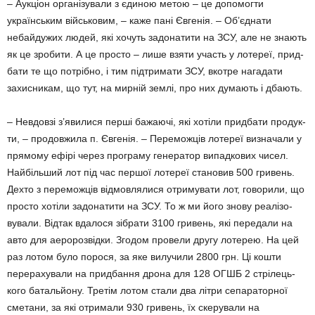
– Аукціон організували з єдиною метою – це допомогти
українським військовим, – каже пані Євгенія. – Об’єднати
небайдужих людей, які хочуть задонатити на ЗСУ, але не знають
як це зробити. А це прос­то – лише взяти участь у лотереї, прид­
бати те що потрібно, і тим підтрима­ти ЗСУ, вкотре нагадати
захисникам, що тут, на мирній землі, про них думають і дбають.
– Невдовзі з’явилися перші ба­жа­ючі, які хотіли придбати продук­
ти, – продовжила п. Євгенія. – Пере­можців лотереї визначали у
прямо­му ефірі через програму ге­нератор випадкових чисел.
Най­більший лот під час першої лотереї становив 500 гривень.
Дехто з пе­реможців відмовлялися отриму­вати лот, гово­рили, що
просто хоті­ли задонатити на ЗСУ. То ж ми його знову реалізо­
вували. Відтак вдало­ся зібрати 3100 гривень, які пере­дали на
авто для аеророзвідки. Згодом провели другу лотерею. На цей
раз лотом було порося, за яке вилучили 2800 грн. Ці кошти
пере­рахували на придбан­ня дрона для 128 ОГШБ 2 стрілець­
кого баталь­йону. Третім лотом стали два літри сепараторної
сметани, за які отримали 930 гривень, їх скеру­вали на