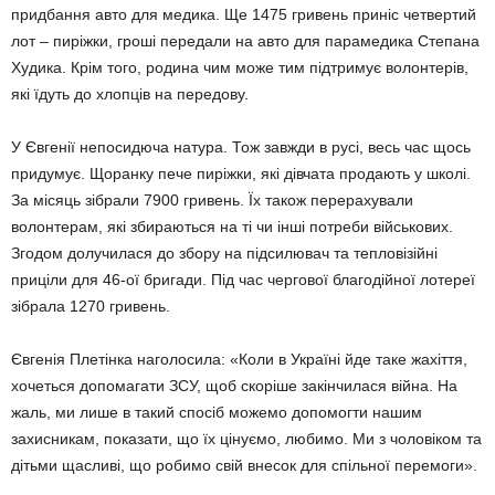
придбання авто для меди­ка. Ще 1475 гривень приніс четвертий
лот – пиріжки, гроші передали на авто для парамедика Сте­пана
Худика. Крім того, родина чим може тим підтримує волонтерів,
які їдуть до хлопців на передову.
У Євгенії непосидюча натура. Тож завжди в русі, весь час щось
приду­мує. Щоранку пече пиріжки, які дівчата продають у школі.
За місяць зібрали 7900 гривень. Їх також пере­рахували
волонтерам, які збирають­ся на ті чи інші потреби військових.
Згодом долучилася до збору на підси­лю­вач та тепловізійні
приціли для 46-ої бригади. Під час чергової благодійної лотереї
зібра­ла 1270 гривень.
Євгенія Плетінка наголосила: «Ко­ли в Україні йде таке жахіття,
хо­четься допомагати ЗСУ, щоб ско­ріше закінчилася війна. На
жаль, ми лише в такий спосіб можемо допомогти нашим
захисникам, по­ка­зати, що їх цінуємо, любимо. Ми з чоловіком та
дітьми щасливі, що робимо свій внесок для спільної перемоги».