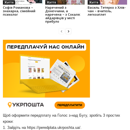
Життя
Життя
Життя
Софія Романова –
Наречений з
Василь Тетерко з Хлів­
знахарка, сімейний
Донеччини, а
чан – вчитель,
психолог
наречена – з Сокаля:
легкоатлет
айдарівців у місті
прибуло
Щоб оформити передплату на Голос з-над Бугу, зробіть 3 простих
кроки:
1. Зайдіть на
https://peredplata.ukrposhta.ua/
.