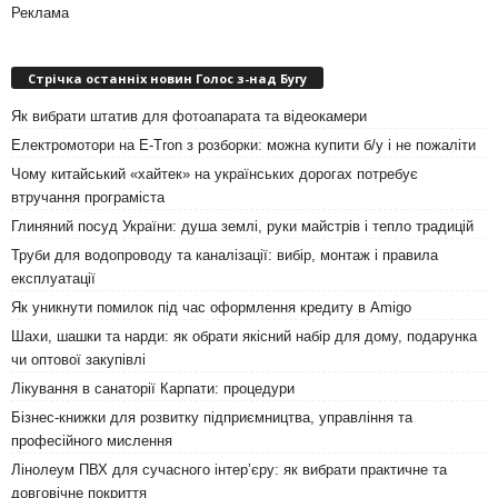
Реклама
Стрічка останніх новин Голос з-над Бугу
Як вибрати штатив для фотоапарата та відеокамери
Електромотори на E-Tron з розборки: можна купити б/у і не пожаліти
Чому китайський «хайтек» на українських дорогах потребує
втручання програміста
Глиняний посуд України: душа землі, руки майстрів і тепло традицій
Труби для водопроводу та каналізації: вибір, монтаж і правила
експлуатації
Як уникнути помилок під час оформлення кредиту в Amigo
Шахи, шашки та нарди: як обрати якісний набір для дому, подарунка
чи оптової закупівлі
Лікування в санаторії Карпати: процедури
Бізнес-книжки для розвитку підприємництва, управління та
професійного мислення
Лінолеум ПВХ для сучасного інтер’єру: як вибрати практичне та
довговічне покриття