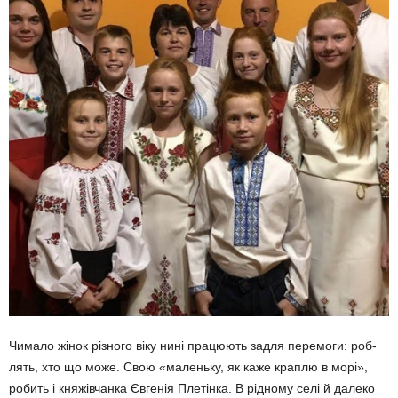
Чимало жінок різного віку нині працюють задля перемоги: роб­
лять, хто що може. Свою «малень­ку, як каже краплю в морі»,
робить і кня­жівчанка Євгенія Плетінка. В рідно­му селі й далеко