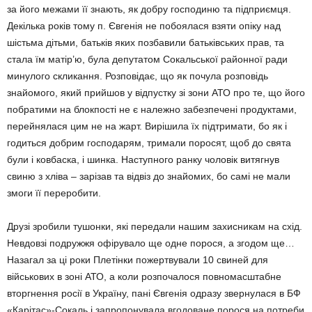
за його ме­жами її знають, як добру господиню та під­приємця.
Декілька років тому п. Єв­генія не побоялася взяти опіку над
шістьма дітьми, батьків яких позба­вили батьківських прав, та
стала їм матір’ю, була депутатом Сокальсь­кої районної ради
мину­лого скли­кання. Розповідає, що як почула розповідь
знайомого, який прийшов у відпустку зі зони АТО про те, що його
побратими на блокпості не є належно забезпечені продуктами,
перейнялася цим не на жарт. Вирі­шила їх підтримати, бо як і
годиться добрим господа­рям, тримали поро­сят, щоб до свя­та
були і ковбаска, і шинка. Наступ­ного ранку чоловік витягнув
свиню з хліва – зарізав та відвіз до зна­йомих, бо самі не мали
змоги її переробити.
Друзі зробили тушонки, які пере­дали нашим захисникам на схід.
Невдовзі подружжя офірувало ще одне порося, а згодом ще…
Наза­гал за ці роки Плетінки пожертвува­ли 10 свиней для
військових в зоні АТО, а коли розпочалося повно­масштабне
вторгнення росії в Ук­раїну, пані Євгенія одразу зверну­лася в БФ
«Карітас»-Сокаль і запропонува­ла вгодоване порося на потреби