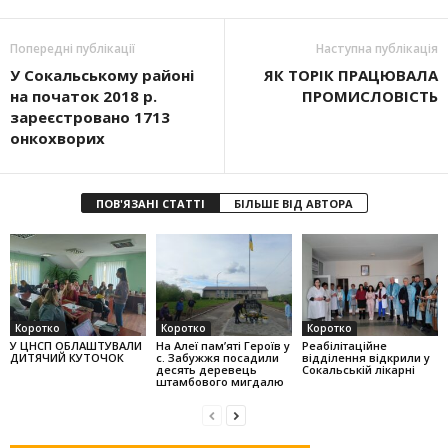
Попередні публікації
Наступна публікація
У Сокальському районі
ЯК ТОРІК ПРАЦЮВАЛА
на початок 2018 р.
ПРОМИСЛОВІСТЬ
зареєстровано 1713
онкохворих
ПОВ'ЯЗАНІ СТАТТІ
БІЛЬШЕ ВІД АВТОРА
Коротко
Коротко
Коротко
У ЦНСП ОБЛАШТУВАЛИ
На Алеї па­м’яті Героїв у
Реабілітаційне
ДИТЯЧИЙ КУТОЧОК
с. Забужжя поса­дили
відділення відкрили у
десять деревець
Сокальській лікарні
штамбо­вого мигдалю