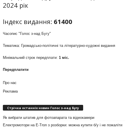
2024 рік
Індекс видання:
61400
Часопис "Голос з-над Бугу"
Тематика: Громадсько-політичні та літературно-художні видання
Мінімальний строк передплати:
1 міс.
Передплатити
Про нас
Реклама
Стрічка останніх новин Голос з-над Бугу
Як вибрати штатив для фотоапарата та відеокамери
Електромотори на E-Tron з розборки: можна купити б/у і не пожаліти