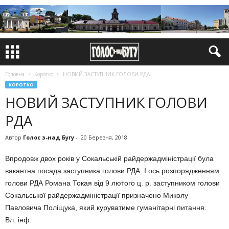
Головна
Коротко
НОВИЙ ЗАСТУПНИК ГОЛОВИ РДА
КОРОТКО
НОВИЙ ЗАСТУПНИК ГОЛОВИ
РДА
Автор
Голос з-над Бугу
-
20 Березня, 2018
Впродовж двох років у Сокальській райдержадміністрації була
вакантна посада заступника голови РДА. І ось розпорядженням
голови РДА Романа Токая від 9 лютого ц. р. заступником голови
Сокальської райдержадміністрації призначено Миколу
Павловича Поліщука, який куруватиме гуманітарні питання.
Вл. інф.