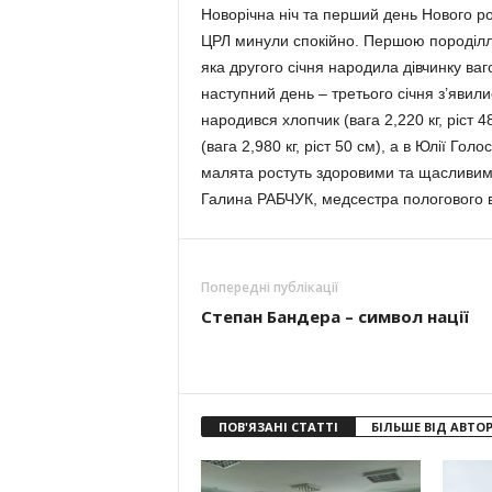
Новорічна ніч та перший день Нового ро
ЦРЛ минули спокійно. Першою породілл
яка другого січня народила дівчинку ва
наступний день – третього січня з’явилис
народився хлопчик (вага 2,220 кг, ріст 
(вага 2,980 кг, ріст 50 см), а в Юлії Гол
малята ростуть здоровими та щасливими
Галина РАБЧУК, медсестра пологового в
Попередні публікації
Степан Бандера – символ нації
ПОВ'ЯЗАНІ СТАТТІ
БІЛЬШЕ ВІД АВТО