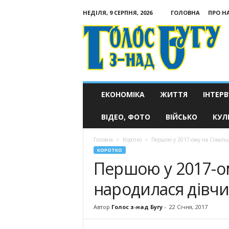
НЕДІЛЯ, 9 СЕРПНЯ, 2026
ГОЛОВНА
ПРО Н
Голос
з-
над
Бугу
ЕКОНОМІКА
ЖИТТЯ
ІНТЕРВ
ВІДЕО, ФОТО
ВІЙСЬКО
КУЛ
Головна
Коротко
Першою у 2017-ому на Сокаль
КОРОТКО
Першою у 2017-о
народилася дівч
Автор
Голос з-над Бугу
-
22 Січня, 2017