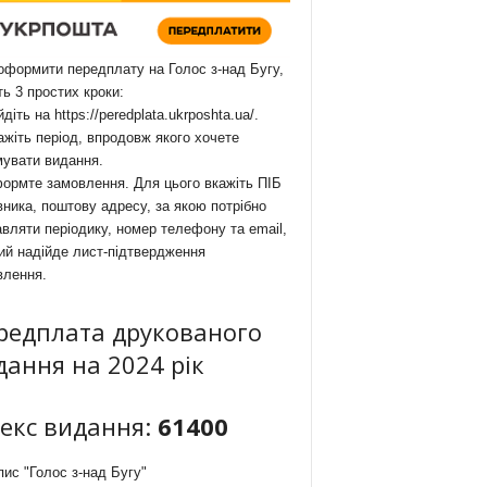
формити передплату на Голос з-над Бугу,
ть 3 простих кроки:
йдіть на
https://peredplata.ukrposhta.ua/
.
ажіть період, впродовж якого хочете
мувати видання.
ормте замовлення. Для цього вкажіть ПІБ
ника, поштову адресу, за якою потрібно
вляти періодику, номер телефону та email,
ий надійде лист-підтвердження
влення.
редплата друкованого
дання на 2024 рік
декс видання:
61400
ис "Голос з-над Бугу"