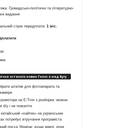
ика: Громадсько-політичні та літературно-
жні видання
мальний строк передплати:
1 міс.
дплатити
нас
ама
річка останніх новин Голос з-над Бугу
брати штатив для фотоапарата та
окамери
ромотори на E-Tron з розборки: можна
и б/у і не пожаліти
китайський «хайтек» на українських
ах потребує втручання програміста
ний посуд України: душа землі, руки