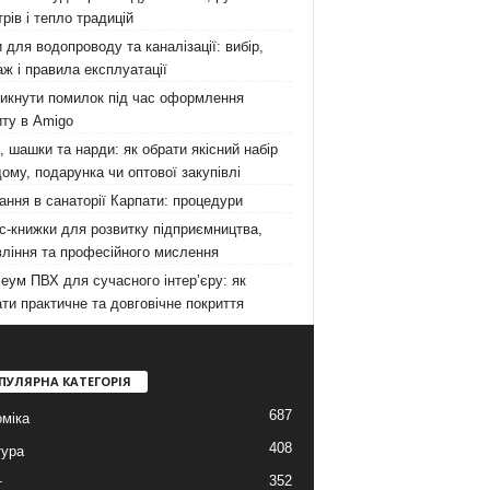
рів і тепло традицій
 для водопроводу та каналізації: вибір,
ж і правила експлуатації
никнути помилок під час оформлення
ту в Amigo
 шашки та нарди: як обрати якісний набір
ому, подарунка чи оптової закупівлі
ання в санаторії Карпати: процедури
с-книжки для розвитку підприємництва,
ління та професійного мислення
еум ПВХ для сучасного інтер’єру: як
ти практичне та довговічне покриття
ПУЛЯРНА КАТЕГОРІЯ
687
міка
408
тура
352
т