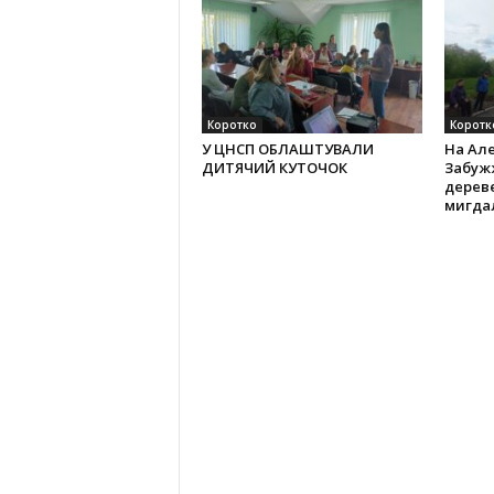
Коротко
Коротк
У ЦНСП ОБЛАШТУВАЛИ
На Алеї
ДИТЯЧИЙ КУТОЧОК
Забужж
дерев
мигда