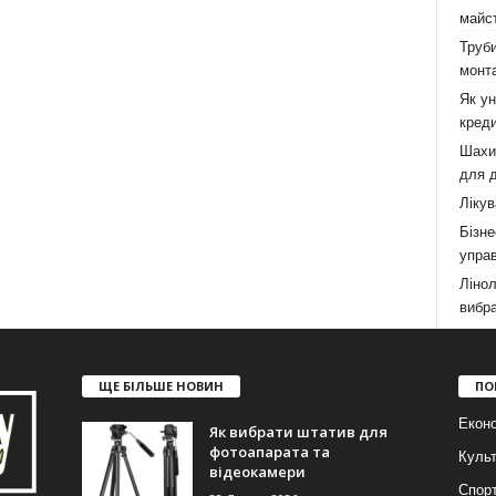
майст
Труби
монта
Як у
креди
Шахи,
для д
Лікув
Бізне
управ
Лінол
вибра
ЩЕ БІЛЬШЕ НОВИН
ПО
Еконо
Як вибрати штатив для
фотоапарата та
Куль
відеокамери
Спор