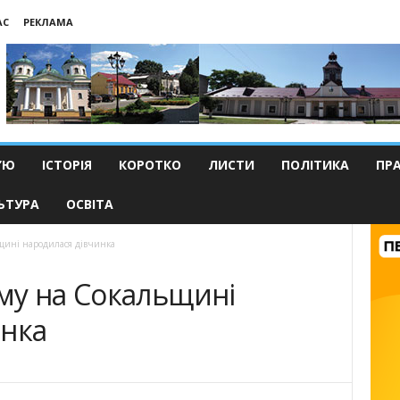
АС
РЕКЛАМА
’Ю
ІСТОРІЯ
КОРОТКО
ЛИСТИ
ПОЛІТИКА
ПР
ЬТУРА
ОСВІТА
щині народилася дівчинка
му на Сокальщині
инка