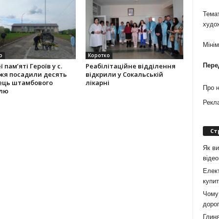
Темат
худо
Міні
о
Коротко
 па­м’яті Героїв у с.
Реабілітаційне відділення
Пере
я поса­дили десять
відкрили у Сокальській
ець штамбо­вого
лікарні
Про 
лю
Рекл
Ст
Як ви
віде
Елект
купит
Чому 
дорог
Глиня