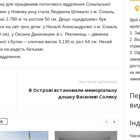
ку для працівників пологового відділення Сокальської
ею у Новому році стала Людмила Штикало з м. Сокаль,
гою 2,780 кг та ростом 50 см. Дещо «щедрішим» був
Щоб о
я на світ троє діток: у Наталії Александрової з м. Сокаль
зробі
1. За
48 см), у Оксана Данилишин зi с. Реклинець – дівчинка
2. Вк
осної з Бутин – хлопчик вагою 3,130 кг, ріст 54 см. Нехай
отри
 на радість батькам.
3. Оф
ідділення.
замов
доста
на як
замо
Наступна публікація
В Острові встановили меморіальну
Пе
дошку Василеві Соляку
ви
Ін
РА
Часоп