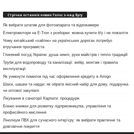
Стрічка останніх новин Голос з-над Бугу
Як вибрати штатив для фотоапарата та відеокамери
Електромотори на E-Tron з розборки: можна купити б/у і не пожаліти
Чому китайський «хайтек» на українських дорогах потребує
втручання програміста
Глиняний посуд України: душа землі, руки майстрів і тепло традицій
Труби для водопроводу та каналізації: вибір, монтаж і правила
експлуатації
Як уникнути помилок під час оформлення кредиту в Amigo
Шахи, шашки та нарди: як обрати якісний набір для дому, подарунка
чи оптової закупівлі
Лікування в санаторії Карпати: процедури
Бізнес-книжки для розвитку підприємництва, управління та
професійного мислення
Лінолеум ПВХ для сучасного інтер’єру: як вибрати практичне та
довговічне покриття