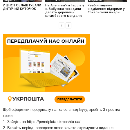
У ЦНСП ОБЛАШТУВАЛИ
На Алеї па­м’яті Героїв у
Реабілітаційне
ДИТЯЧИЙ КУТОЧОК
с. Забужжя поса­дили
відділення відкрили у
десять деревець
Сокальській лікарні
штамбо­вого мигдалю
Щоб оформити передплату на Голос з-над Бугу, зробіть 3 простих
кроки:
1. Зайдіть на
https://peredplata.ukrposhta.ua/
.
2. Вкажіть період, впродовж якого хочете отримувати видання.