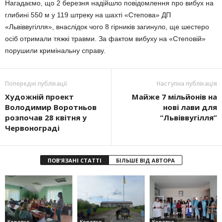
Нагадаємо, що 2 березня надійшло повідомлення про вибух на
глибині 550 м у 119 штреку на шахті «Степова» ДП
«Львіввугілля», внаслідок чого 8 гірників загинуло, ще шестеро
осіб отримали тяжкі травми. За фактом вибуху на «Степовій»
порушили кримінальну справу.
Попередні публікації
Наступна публікація
Художній проект
Майже 7 мільйонів на
Володимир Воротньов
нові лави для
розпочав 28 квітня у
“Львіввугілля”
Червонограді
ПОВ'ЯЗАНІ СТАТТІ
БІЛЬШЕ ВІД АВТОРА
Коротко
Коротко
Коротко