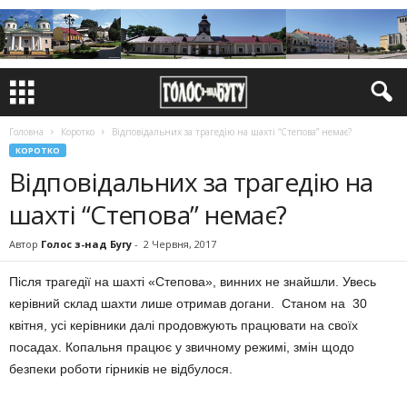
Головна
Коротко
Відповідальних за трагедію на шахті “Степова” немає?
КОРОТКО
Відповідальних за трагедію на
шахті “Степова” немає?
Автор
Голос з-над Бугу
-
2 Червня, 2017
Після трагедії на шахті «Степова», винних не знайшли. Увесь
керівний склад шахти лише отримав догани. Станом на 30
квітня, усі керівники далі продовжують працювати на своїх
посадах. Копальня працює у звичному режимі, змін щодо
безпеки роботи гірників не відбулося.