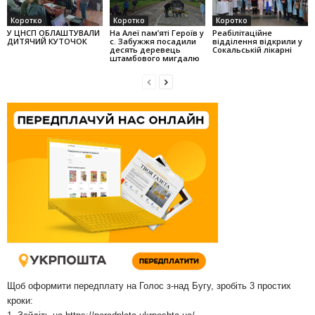
Коротко
Коротко
Коротко
У ЦНСП ОБЛАШТУВАЛИ
На Алеї па­м’яті Героїв у
Реабілітаційне
ДИТЯЧИЙ КУТОЧОК
с. Забужжя поса­дили
відділення відкрили у
десять деревець
Сокальській лікарні
штамбо­вого мигдалю
Щоб оформити передплату на Голос з-над Бугу, зробіть 3 простих
кроки: