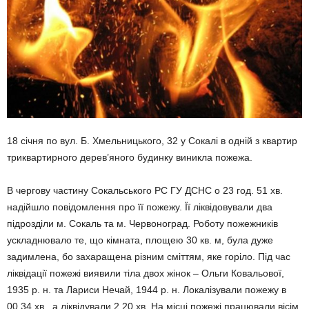
18 січня по вул. Б. Хмельницького, 32 у Сокалі в одній з квартир
триквартирного дерев’яного будинку виникла пожежа.
В чергову частину Сокальського РС ГУ ДСНС о 23 год. 51 хв.
надійшло повідомлення про її пожежу. Її ліквідовували два
підрозділи м. Сокаль та м. Червоноград. Роботу пожежників
ускладнювало те, що кімната, площею 30 кв. м, була дуже
задимлена, бо захаращена різним сміттям, яке горіло. Під час
ліквідації пожежі виявили тіла двох жінок – Ольги Ковальової,
1935 р. н. та Лариси Нечай, 1944 р. н. Локалізували пожежу в
00.34 хв., а ліквідували 2.20 хв. На місці пожежі працювали вісім