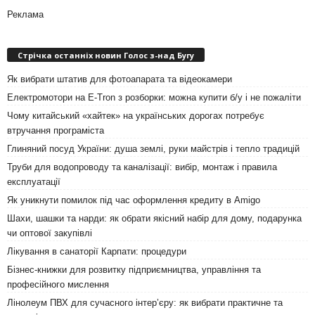
Реклама
Стрічка останніх новин Голос з-над Бугу
Як вибрати штатив для фотоапарата та відеокамери
Електромотори на E-Tron з розборки: можна купити б/у і не пожаліти
Чому китайський «хайтек» на українських дорогах потребує
втручання програміста
Глиняний посуд України: душа землі, руки майстрів і тепло традицій
Труби для водопроводу та каналізації: вибір, монтаж і правила
експлуатації
Як уникнути помилок під час оформлення кредиту в Amigo
Шахи, шашки та нарди: як обрати якісний набір для дому, подарунка
чи оптової закупівлі
Лікування в санаторії Карпати: процедури
Бізнес-книжки для розвитку підприємництва, управління та
професійного мислення
Лінолеум ПВХ для сучасного інтер’єру: як вибрати практичне та