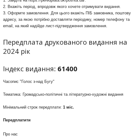
1. Зайдіть на
https://peredplata.ukrposhta.ua/
.
2. Вкажіть період, впродовж якого хочете отримувати видання.
3. Оформте замовлення. Для цього вкажіть ПІБ замовника, поштову
адресу, за якою потрібно доставляти періодику, номер телефону та
email, на який надійде лист-підтвердження замовлення.
Передплата друкованого видання на
2024 рік
Індекс видання:
61400
Часопис "Голос з-над Бугу"
Тематика: Громадсько-політичні та літературно-художні видання
Мінімальний строк передплати:
1 міс.
Передплатити
Про нас