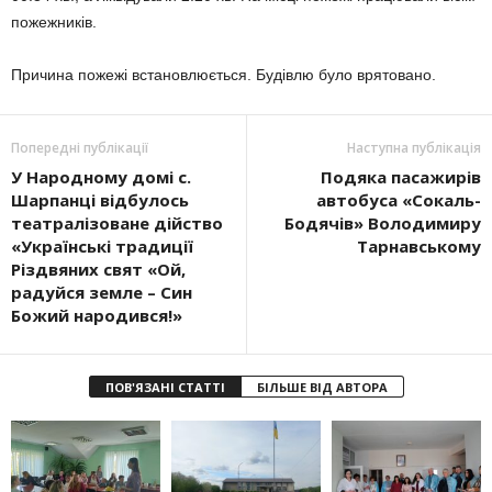
пожежників.
Причина пожежі встановлюється. Будівлю було врятовано.
Попередні публікації
Наступна публікація
У Народному домі с.
Подяка пасажирів
Шарпанці відбулось
автобуса «Сокаль-
театралізоване дійство
Бодячів» Володимиру
«Українські традиції
Тарнавському
Різдвяних свят «Ой,
радуйся земле – Син
Божий народився!»
ПОВ'ЯЗАНІ СТАТТІ
БІЛЬШЕ ВІД АВТОРА