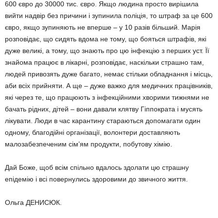
600 євро до 30000 тис. євро. Якщо людина просто вирішила
вийти надвір без причини і зупинила поліція, то штраф за це 600
євро, якщо зупиняють не вперше – у 10 разів більший. Марія
розпо­відає, що сидять вдома не тому, що бояться штрафів, які
дуже великі, а тому, що знають про цю інфекцію з перших уст. Її
знайома працює в лікарні, розповідає, наскільки страшно там,
людей привозять дуже багато, немає стільки обладнання і місць,
аби всіх прийняти. А ще – дуже важко для медичних працівників,
які через те, що працюють з інфекційними хворими тижнями не
бачать рідних, дітей – вони давали клятву Гіппокра­та і мусять
лікувати. Люди в час карантину стараються допомагати один
одному, благо­дійні організації, волонтери доставляють
малозабезпеченим сім’ям продукти, побу­тову хімію.
Дай Боже, щоб всім спільно вдалось здо­лати цю страшну
епідемію і всі повернулись здоровими до звичного життя.
Ольга ДЕНИСЮК.