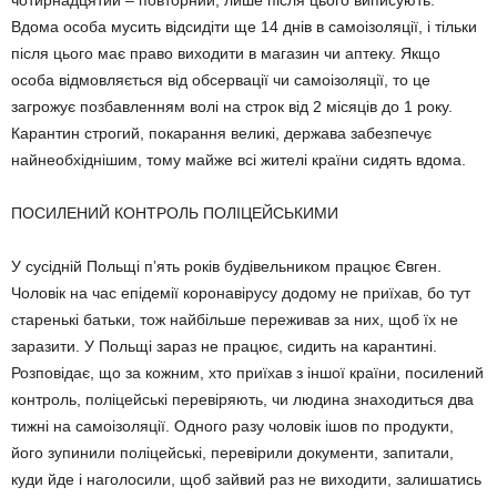
чотирнадцятий – повторний, лише після цього виписують.
Вдома особа мусить відсидіти ще 14 днів в самоізоляції, і тільки
після цього має право виходити в магазин чи аптеку. Якщо
особа відмовляєть­ся від обсервації чи самоізоляції, то це
загрожує позбавленням волі на строк від 2 місяців до 1 року.
Карантин строгий, пока­рання великі, держава забезпечує
найнеоб­хіднішим, тому майже всі жителі країни сидять вдома.
ПОСИЛЕНИЙ КОНТРОЛЬ ПОЛІЦЕЙСЬКИМИ
У сусідній Польщі п’ять років будівельни­ком працює Євген.
Чоловік на час епідемії коронавірусу додому не приїхав, бо тут
ста­ренькі батьки, тож найбільше переживав за них, щоб їх не
заразити. У Польщі зараз не працює, сидить на карантині.
Розповідає, що за кожним, хто приїхав з іншої країни, посилений
контроль, поліцейські перевіря­ють, чи людина знаходиться два
тижні на самоізоляції. Одного разу чоловік ішов по продукти,
його зупинили поліцейські, пере­вірили документи, запитали,
куди йде і наго­лосили, щоб зайвий раз не виходити, зали­шатись