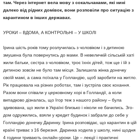
там. Через інтернет вела мову з сокальчанами, які нині
далеко від рідних домівок, вони розповіли про ситуацію з
карантином в інших державах.
УРОКИ – ВДОМА, А КОНТРОЛЬНІ – У ШКОЛІ
Ірина шість років тому розлучилась з чоло­віком і з дитиною
змушена була поверну­тись до мами. В невеличкій сільській хаті
жили батьки, сестра з чоловіком, троє їхніх дітей, тож ще і їй з
дитиною зовсім не було там місця. Залишила жінка донечку
своїй мамі, а сама поїхала у Голландію, щоб заро­бити на житло.
Рік працювала на різних ро­ботах, там і зустріла своє кохання.
Разом вони співали у церковному хорі в Голландії, а коли
випадково дізналась, що Ігор теж з нашого району – була
здивована, що жили в Україні близько і ніколи не бачились. Зго­
дом одружились, взяли у кредит будинок і забрали до себе у
Голландію донечку Да­ринку. Ірина розповідає, що карантин в цій
країні триває з 16 березня. Даринка ходила у школу, нині щодня
4 години тривають он­лайн-уроки. Це – лекції і практичні