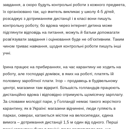
завдання, а скоро будуть контрольні роботи з кожного предмета,
їх організовано так, що вчитель викликає у школу 4-5 дітей,
розсаджує з до­триманням дистанції і в класі вони пишуть
контрольну роботу, бо вдома через інтернет дитина може
підглянути відповідь на питан­ня, можуть й батьки допомагати
розв’язувати завдання і оцінювання буде не об’єктивним. Таким
чином триває навчання, щодня кон­трольні роботи пишуть інші
учні.
Ірина працює на прибираннях, на час карантину не ходить на
роботу, але госпо­дарі домівок, в яких на роботі, платять їй
половину заробітної плати. Ігор – продавець в будівельному
центрі, магазини там від­криті. Більшість голландців працюють
дис­танційно вдома і відповідно отримують що­місячну зарплату.
За словами молодої пари, у Голландії немає такого жорсткого
каранти­ну, як в Україні: магазини відчинені, люди гуляють в
парках, скверах, катаються містом на велосипедах, єдина
вимога – дотримання дистанції 1,5 м один від одного. Перші