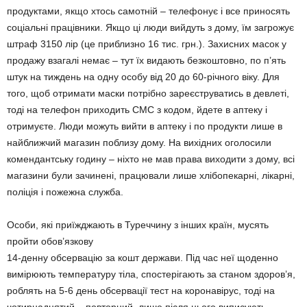
продуктами, якщо хтось самотній – те­лефонує і все приносять
соціальні працівни­ки. Якщо ці люди вийдуть з дому, їм загрожує
штраф 3150 лір (це приблизно 16 тис. грн.). Захисних масок у
продажу взагалі немає – тут їх видають безкоштовно, по п’ять
штук на тиждень на одну особу від 20 до 60-річ­ного віку. Для
того, щоб отримати маски потрібно зареєструватись в девлеті,
тоді на телефон приходить СМС з кодом, йдете в аптеку і
отримуєте. Люди можуть вийти в аптеку і по продукти лише в
найближчий магазин поблизу дому. На вихідних оголо­сили
комендантську годину – ніхто не мав права виходити з дому, всі
магазини були зачинені, працювали лише хлібопекарні, лікарні,
поліція і пожежна служба.
Особи, які приїжджають в Туреччину з інших країн, мусять
пройти обов’язкову
14-денну обсервацію за кошт держави. Під час неї щоденно
вимірюють температуру тіла, спостерігають за станом здоров’я,
роб­лять на 5-6 день обсервації тест на коронавірус, тоді на