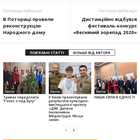
Попередні публікації
Наступна публікація
В Поториці провели
Дистанційно відбувся
реконструкцію
фестиваль-конкурс
Народного дому
«Весняний зорепад 2020»
ПОВ'ЯЗАНІ СТАТТІ
БІЛЬШЕ ВІД АВТОРА
Листи
Листи
Листи
Триває передплата
У Києві презентували
НАША СИЛА В ЄДНОСТІ
“Голос з-над Бугу”
результати культурно-
мистецького проєкту
«ДІМ: Дитяча
Інклюзивна
Медіастудія. Місце
сили»