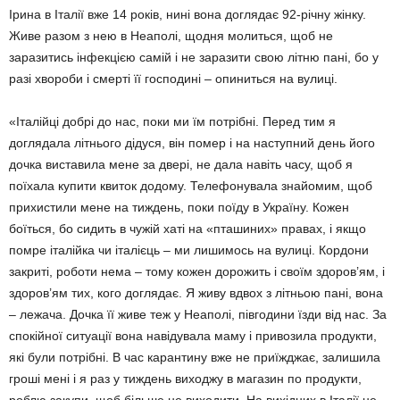
Ірина в Італії вже 14 років, нині вона доглядає 92-річну жінку.
Живе разом з нею в Неаполі, щодня молиться, щоб не
заразитись інфек­цією самій і не заразити свою літню пані, бо у
разі хвороби і смерті її господині – опиниться на вулиці.
«Італійці добрі до нас, поки ми їм потрібні. Перед тим я
доглядала літнього дідуся, він помер і на наступний день його
дочка виста­вила мене за двері, не дала навіть часу, щоб я
поїхала купити квиток додому. Теле­фонувала знайомим, щоб
прихистили мене на тиждень, поки поїду в Україну. Кожен
боїться, бо сидить в чужій хаті на «пташи­них» правах, і якщо
помре італійка чи іта­лієць – ми лишимось на вулиці. Кордони
закриті, роботи нема – тому кожен дорожить і своїм здоров’ям, і
здоров’ям тих, кого доглядає. Я живу вдвох з літньою пані, вона
– лежача. Дочка її живе теж у Неаполі, півго­дини їзди від нас. За
спокійної ситуації вона навідувала маму і привозила продукти,
які були потрібні. В час карантину вже не приїж­джає, залишила
гроші мені і я раз у тиждень виходжу в магазин по продукти,