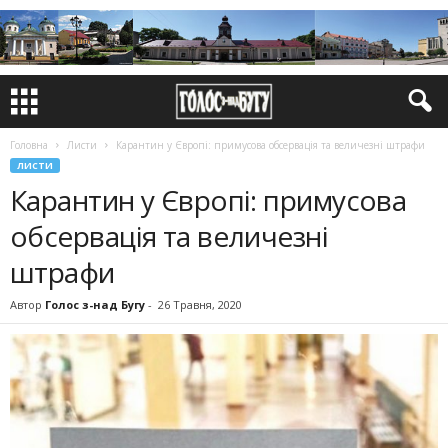
Головна
Листи
Карантин у Європі: примусова обсервація та величезні штрафи
ЛИСТИ
Карантин у Європі: примусова
обсервація та величезні
штрафи
Автор
Голос з-над Бугу
-
26 Травня, 2020