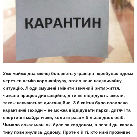
Уже майже два місяці більшість українців перебуває вдома
через епідемію коронавірусу, оголошено надзвичайну
ситуа­цію. Люди змушені змінити звичний ритм життя,
чимало працює дистанційно, діти не відвідують школи,
також навчаються дистанційно. З 6 квітня було посилено
каран­тинні заходи – не можна відвідувати парки, дитячі та
спортивні майданчики, ходити разом більше двох осіб.
Чимало сокальчан, які були за кордоном, в перші дні каран­
тину повернулись додому. Проте є й ті, хто нині проживає