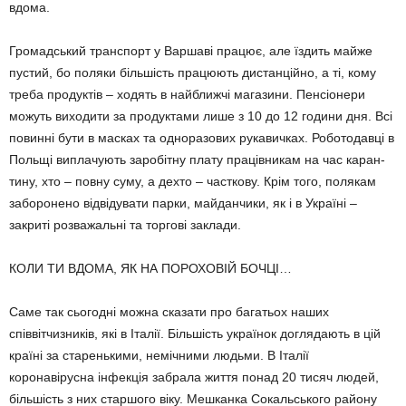
вдома.
Громадський транспорт у Варшаві пра­цює, але їздить майже
пустий, бо поляки більшість працюють дистанційно, а ті, кому
треба продуктів – ходять в найближчі мага­зини. Пенсіонери
можуть виходити за про­дуктами лише з 10 до 12 години дня. Всі
повинні бути в масках та одноразових рука­вичках. Роботодавці в
Польщі виплачують заробітну плату працівникам на час каран­
тину, хто – повну суму, а дехто – часткову. Крім того, полякам
заборонено відвідувати парки, майданчики, як і в Україні –
закриті розважальні та торгові заклади.
КОЛИ ТИ ВДОМА, ЯК НА ПОРОХОВІЙ БОЧЦІ…
Саме так сьогодні можна сказати про бага­тьох наших
співвітчизників, які в Італії. Більшість українок доглядають в цій
країні за старенькими, немічними людьми. В Італії
коронавірусна інфекція забрала життя понад 20 тисяч людей,
більшість з них старшого віку. Мешканка Сокальського району