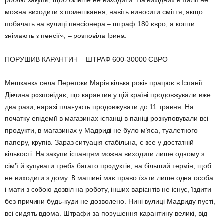
роблю заку­пи, щоб більше не виходити. На вихідних в Італії не
можна виходити з помешкання, навіть виносити сміття, якщо
побачать на вулиці пенсіонера – штраф 180 євро, а кошти
знімають з пенсії», – розповіла Ірина.
ПОРУШИВ КАРАНТИН – ШТРАФ 600-30000 ЄВРО
Мешканка села Перетоки Марія кілька років працює в Іспанії.
Дівчина розповідає, що карантин у цій країні продовжували вже
два рази, наразі планують продовжувати до 11 травня. На
початку епідемії в магази­нах іспанці в паніці розкуповували всі
про­дукти, в магазинах у Мадриді не було м’яса, туалетного
паперу, крупів. Зараз ситуація стабільна, є все у достатній
кількості. На закупи іспанцям можна виходити лише одному з
сім’ї й купувати треба багато про­дуктів, на більший термін, щоб
не виходити з дому. В машині має право їхати лише одна особа
і мати з собою дозвіл на роботу, інших варіантів не існує, їздити
без причини будь-куди не дозволено. Нині вулиці Мадриду пусті,
всі сидять вдома. Штрафи за порушен­ня карантину великі, від