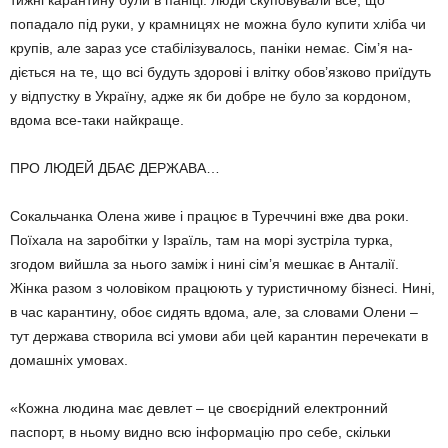
тижні карантину були в паніці: люди скуповували все, що
попадало під руки, у крамницях не можна було купити хліба чи
крупів, але зараз усе стабілізувалось, паніки немає. Сім’я на­
діється на те, що всі будуть здорові і влітку обов’язково приїдуть
у відпустку в Україну, адже як би добре не було за кордоном,
вдома все-таки найкраще.
ПРО ЛЮДЕЙ ДБАЄ ДЕРЖАВА…
Сокальчанка Олена живе і працює в Ту­реччині вже два роки.
Поїхала на заробітки у Ізраїль, там на морі зустріла турка,
згодом вийшла за нього заміж і нині сім’я мешкає в Анталії.
Жінка разом з чоловіком працюють у туристичному бізнесі. Нині,
в час каранти­ну, обоє сидять вдома, але, за словами Олени –
тут держава створила всі умови аби цей карантин перечекати в
домашніх умовах.
«Кожна людина має девлет – це своєрід­ний електронний
паспорт, в ньому видно всю інформацію про себе, скільки