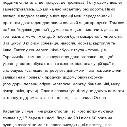
податків сплатила, де працює, де проживає. І от у цьому девлеті
зареєструвались, що ми на час карантину без роботи. Пізно
ввечері я подала заявку, а вже вранці мені передзво­нили і
протягом двох годин доставили вели­кий ящик продуктів. Там все
найнеобхідніше для сім’ї, думаю нам цього вистачить десь на
три тижні, а може і місяць. У наборі були макарони, 3 літри олії,
3 кг цукру, 3 кг рису, сочевиця, квасоля, морква, картопля та
інше. Також у соцмережі «Фейсбук» є група «Українці в
Туреччині» – там наше консуль­ство дало оголошення, щоб
українці, які перебувають на законних підставах у цій країні,
зголошувались, якщо потребують допомоги. Там теж залишили
заявку і нам привезли продукти додому овочі і фрукти
(помідори, перець, огірки, картоплю, моркву, банани, ківі, муку,
цукор, олію, крупи). Одним словом тут нікому не дадуть померти
з голо­ду, підтримка є зі всіх сторін», – зазначила Олена.
Карантин у Туреччині дуже строгий і всі його дотримуються,
триває від 17 березня і досі. Люди до 20 і після 60 років на
вулицю взагалі не мають права виходити, ні в аптеку, ні за