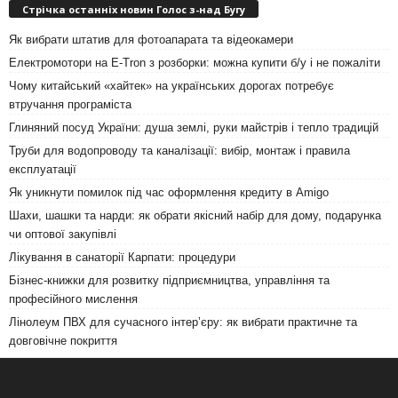
Стрічка останніх новин Голос з-над Бугу
Як вибрати штатив для фотоапарата та відеокамери
Електромотори на E-Tron з розборки: можна купити б/у і не пожаліти
Чому китайський «хайтек» на українських дорогах потребує
втручання програміста
Глиняний посуд України: душа землі, руки майстрів і тепло традицій
Труби для водопроводу та каналізації: вибір, монтаж і правила
експлуатації
Як уникнути помилок під час оформлення кредиту в Amigo
Шахи, шашки та нарди: як обрати якісний набір для дому, подарунка
чи оптової закупівлі
Лікування в санаторії Карпати: процедури
Бізнес-книжки для розвитку підприємництва, управління та
професійного мислення
Лінолеум ПВХ для сучасного інтер’єру: як вибрати практичне та
довговічне покриття