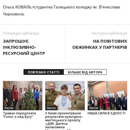
Ольга КОВАЛЬ,•студентка Галицького коледжу ім. В’ячеслава
Чорновола.
Попередні публікації
Наступна публікація
ЗАПРОШУЄ
НА ПОВІТОВИХ
ІНКЛЮЗИВНО-
ОБЖИНКАХ У ПАРТНЕРІВ
РЕСУРСНИЙ ЦЕНТР
ПОВ'ЯЗАНІ СТАТТІ
БІЛЬШЕ ВІД АВТОРА
Листи
Листи
Листи
Триває передплата
У Києві презентували
НАША СИЛА В ЄДНОСТІ
“Голос з-над Бугу”
результати культурно-
мистецького проєкту
«ДІМ: Дитяча
Інклюзивна