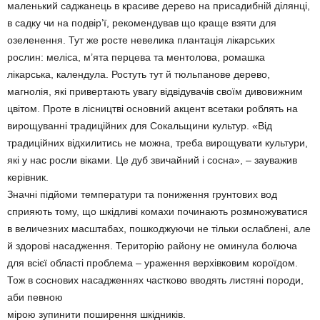
маленький саджанець в красиве дерево на присадибній ділянці,
в садку чи на подвір’ї, рекомендував що краще взяти для
озеленення. Тут же росте невелика плантація лікарських
рослин: меліса, м’ята перцева та ментолова, ромашка
лікарська, календула. Ростуть тут й тюльпанове дерево,
магнолія, які привертають увагу відвідувачів своїм дивовижним
цвітом. Проте в лісництві основний акцент всетаки роблять на
вирощуванні традиційних для Сокальщини культур. «Від
традиційних відхилитись не можна, треба вирощувати культури,
які у нас росли віками. Це дуб звичайний і сосна», – зауважив
керівник.
Значні підйоми температури та пониження грунтових вод
сприяють тому, що шкідливі комахи починають розмножуватися
в величезних масштабах, пошкоджуючи не тільки ослаблені, але
й здорові насадження. Територію району не оминула болюча
для всієї області проблема – ураження верхівковим короїдом.
Тож в соснових насадженнях частково вводять листяні породи,
аби певною
мірою зупинити поширення шкідників.