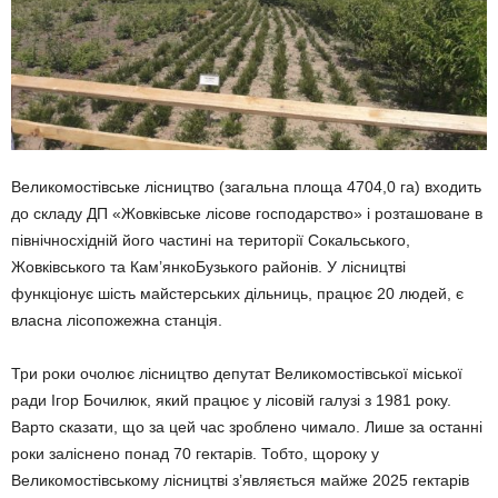
Великомостівське лісництво (загальна площа 4704,0 га) входить
до складу ДП «Жовківське лісове господарство» і розташоване в
північносхідній його частині на території Сокальського,
Жовківського та Кам’янкоБузького районів. У лісництві
функціонує шість майстерських дільниць, працює 20 людей, є
власна лісопожежна станція.
Три роки очолює лісництво депутат Великомостівської міської
ради Ігор Бочилюк, який працює у лісовій галузі з 1981 року.
Варто сказати, що за цей час зроблено чимало. Лише за останні
роки заліснено понад 70 гектарів. Тобто, щороку у
Великомостівському лісництві з’являється майже 2025 гектарів