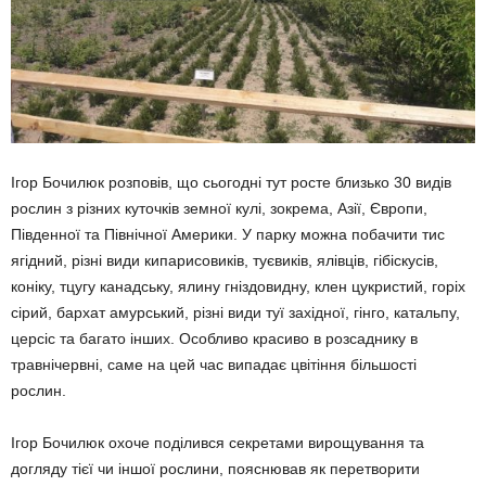
Ігор Бочилюк розповів, що сьогодні тут росте близько 30 видів
рослин з різних куточків земної кулі, зокрема, Азії, Європи,
Південної та Північної Америки. У парку можна побачити тис
ягідний, різні види кипарисовиків, туєвиків, ялівців, гібіскусів,
коніку, тцугу канадську, ялину гніздовидну, клен цукристий, горіх
сірий, бархат амурський, різні види туї західної, гінго, катальпу,
церсіс та багато інших. Особливо красиво в розсаднику в
травнічервні, саме на цей час випадає цвітіння більшості
рослин.
Ігор Бочилюк охоче поділився секретами вирощування та
догляду тієї чи іншої рослини, пояснював як перетворити