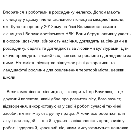
Впоратися з роботами в розсаднику нелегко. Допомагають
лісництву у цьому члени шкільного лісництва місцевої школи,
яке було створено у 2013ому на базі Великомостівського
лісництва і Великомостівського НВК. Вони беруть активну участь
в охороні довкілля, збирають насіння, доглядять за сіянцями в
розсаднику, садять та доглядають за лісовими культурами. Діти
охоче проводять вільний час, вивчаючи рослини і доглядаючи за
ними. Натомість лісництво відпускає різні декоративні та
ландшафтні рослини для озеленення території міста, церкви,
школи.
– Великомостівське лісництво, – говорить Ігор Бочилюк, – це
дружний колектив, який дбає про розвиток лісу, його захист,
відтворення, використовуючи у своїй роботі сучасні технічні
засоби, які мінімізують ручну працю. А коли все робиться для
лісу і для людей – то є й віддача: зацікавленість працівників у
роботі і здоровий, красивий ліс, яким милуватимуться нащадки.