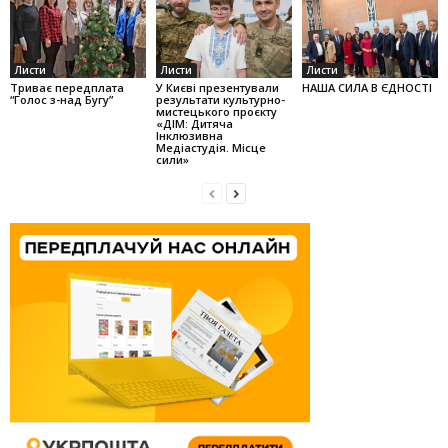
Листи
Листи
Листи
Триває передплата
У Києві презентували
НАША СИЛА В ЄДНОСТІ
“Голос з-над Бугу”
результати культурно-
мистецького проєкту
«ДІМ: Дитяча
Інклюзивна
Медіастудія. Місце
сили»