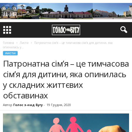
Головна
Листи
Патронатна сім’я – це тимчасова сім’я для дитини, яка
опинилась у...
ЛИСТИ
Патронатна сім’я – це тимчасова
сім’я для дитини, яка опинилась
у складних життєвих
обставинах
Автор
Голос з-над Бугу
-
19 Грудня, 2020