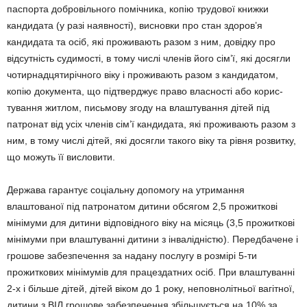
паспорта добро­вільно­го помічника, копію трудової книжки
кандидата (у разі наяв­ності), вис­новки про стан здоров’я
кандидата та осіб, які проживають разом з ним, довідку про
відсут­ність суди­мості, в тому числі членів його сім’ї, які досягли
чотирнадця­тирічного віку і проживають разом з кандида­том,
копію документа, що підтвер­джує право власності або корис­
тування житлом, письмо­ву згоду на влаштування дітей під
патронат від усіх членів сім’ї кан­дидата, які проживають разом з
ним, в тому числі дітей, які досягли такого віку та рівня розвитку,
що можуть її висловити.
Держава гарантує соціальну до­помогу на утримання
влаштованої під патронатом дитини обсягом 2,5 прожиткові
мінімуми для дитини відповідного віку на місяць (3,5 прожиткові
мінімуми при влашту­ванні дитини з інвалідністю). Передбачене і
грошове забезпе­чення за надану послугу в розмірі 5-ти
прожиткових мінімумів для працездатних осіб. При влашту­ванні
2-х і більше дітей, дітей віком до 1 року, неповнолітньої вагітної,
дитини з ВІЛ грошове забезпечен­ня збільшується на 10% за