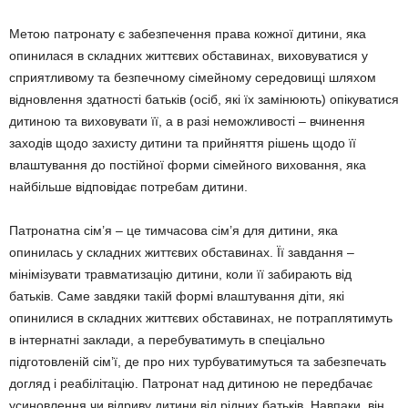
Метою патронату є забезпечення права кожної дитини, яка
опинила­ся в складних життєвих обстави­нах, виховуватися у
сприятливому та безпечному сімейному середо­вищі шляхом
відновлення здатнос­ті батьків (осіб, які їх замінюють) опікуватися
дитиною та виховувати її, а в разі неможливості – вчинення
заходів щодо захисту дитини та прийняття рішень щодо її
влашту­вання до постійної форми сімей­ного виховання, яка
найбільше відповідає потребам дитини.
Патронатна сім’я – це тимчасова сім’я для дитини, яка
опинилась у складних життєвих обставинах. Її завдання –
мінімізувати травмати­зацію дитини, коли її забирають від
батьків. Саме завдяки такій формі влаштування діти, які
опинилися в складних життєвих обставинах, не потраплятимуть
в інтернатні заклади, а перебувати­муть в спеціально
підготовленій сім’ї, де про них турбуватимуться та забезпечать
догляд і реабіліта­цію. Патронат над дитиною не пе­редбачає
усиновлення чи відриву дитини від рідних батьків. Навпаки, він