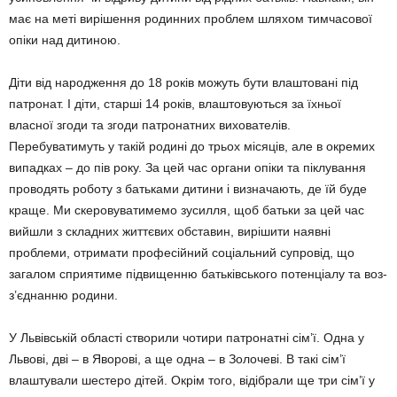
має на меті вирішення родин­них проблем шляхом тимчасової
опіки над дитиною.
Діти від народження до 18 років можуть бути влаштовані під
патро­нат. І діти, старші 14 років, влаш­товуються за їхньої
власної згоди та згоди патронатних вихователів.
Перебуватимуть у такій родині до трьох місяців, але в окремих
ви­падках – до пів року. За цей час органи опіки та піклування
прово­дять роботу з батьками дитини і визначають, де їй буде
краще. Ми скеровуватимемо зусилля, щоб батьки за цей час
вийшли з склад­них життєвих обставин, вирішити наявні
проблеми, отримати профе­сійний соціальний супровід, що
загалом сприятиме підвищенню батьківського потенціалу та воз­
з’єднанню родини.
У Львівській області створили чотири патронатні сім’ї. Одна у
Львові, дві – в Яворові, а ще одна – в Золочеві. В такі сім’ї
влашту­вали шестеро дітей. Окрім того, відібрали ще три сім’ї у