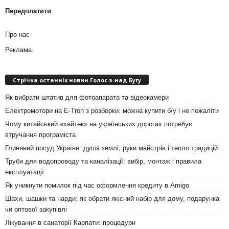
Передплатити
Про нас
Реклама
Стрічка останніх новин Голос з-над Бугу
Як вибрати штатив для фотоапарата та відеокамери
Електромотори на E-Tron з розборки: можна купити б/у і не пожаліти
Чому китайський «хайтек» на українських дорогах потребує
втручання програміста
Глиняний посуд України: душа землі, руки майстрів і тепло традицій
Труби для водопроводу та каналізації: вибір, монтаж і правила
експлуатації
Як уникнути помилок під час оформлення кредиту в Amigo
Шахи, шашки та нарди: як обрати якісний набір для дому, подарунка
чи оптової закупівлі
Лікування в санаторії Карпати: процедури