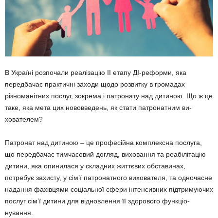
В Україні розпочали реалізацію ІІ етапу ДІ-реформи, яка
передба­чає практичні заходи щодо розвит­ку в громадах
різноманітних послуг, зокрема і патронату над дитиною. Що ж це
таке, яка мета цих ново­введень, як стати патронатним ви­
хователем?
Патронат над дитиною – це про­фесійна комплексна послуга,
що передбачає тимчасовий догляд, виховання та реабілітацію
дитини, яка опинилася у складних життє­вих обставинах,
потребує захисту, у сім’ї патронатного вихователя, та одночасне
надання фахівцями соціальної сфери інтенсивних під­тримуючих
послуг сім’ї дитини для відновлення її здорового функціо­
нування.