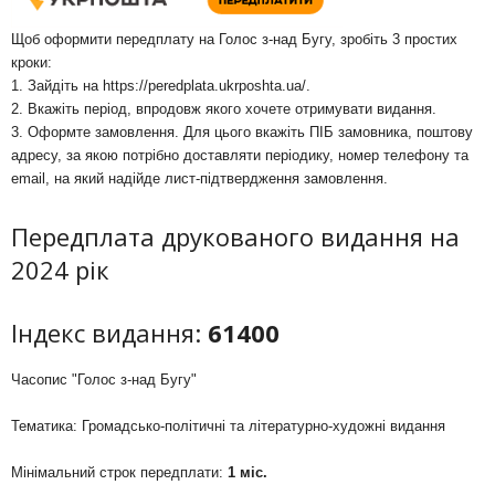
Щоб оформити передплату на Голос з-над Бугу, зробіть 3 простих
кроки:
1. Зайдіть на
https://peredplata.ukrposhta.ua/
.
2. Вкажіть період, впродовж якого хочете отримувати видання.
3. Оформте замовлення. Для цього вкажіть ПІБ замовника, поштову
адресу, за якою потрібно доставляти періодику, номер телефону та
email, на який надійде лист-підтвердження замовлення.
Передплата друкованого видання на
2024 рік
Індекс видання:
61400
Часопис "Голос з-над Бугу"
Тематика: Громадсько-політичні та літературно-художні видання
Мінімальний строк передплати:
1 міс.