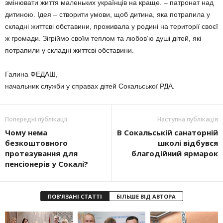
зміню­вати життя маленьких українців на краще. – патронат над
дитиною. Ідея – створити умови, щоб дитина, яка потрапила у
складні життєві обставини, проживала у родині на території своєї
ж громади. Зігріймо своїм теплом та любов’ю душі ді­тей, які
потрапили у складні життєві обставини.
Галина ФЕДАШ,
начальник служби у справах дітей Сокальської РДА.
Попередні публікації
Наступна публікація
Чому нема
В Сокальській санаторній
безкоштовного
школі відбувся
протезування для
благодійний ярмарок
пенсіонерів у Сокалі?
ПОВ'ЯЗАНІ СТАТТІ
БІЛЬШЕ ВІД АВТОРА