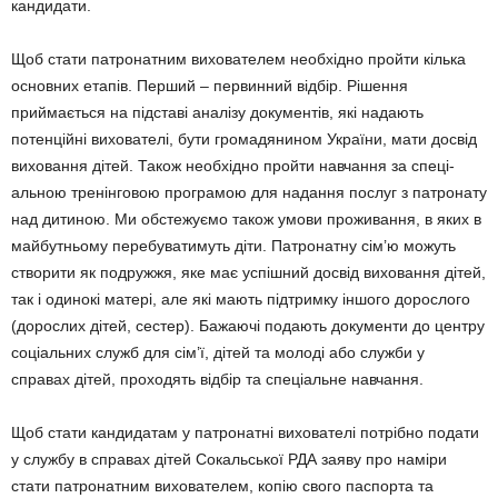
канди­дати.
Щоб стати патронатним вихова­телем необхідно пройти кілька
ос­новних етапів. Перший – пер­винний відбір. Рішення
приймається на підставі аналізу документів, які надають
потенційні вихователі, бути громадянином України, мати досвід
виховання дітей. Також не­обхідно пройти навчання за спеці­
альною тренінговою програмою для надання послуг з патронату
над дитиною. Ми обстежуємо та­кож умови проживання, в яких в
майбутньому перебуватимуть діти. Патронатну сім’ю можуть
створити як подружжя, яке має успішний досвід виховання дітей,
так і оди­нокі матері, але які мають підтрим­ку іншого дорослого
(дорослих дітей, сестер). Бажаючі подають документи до центру
соціальних служб для сім’ї, дітей та молоді або служби у
справах дітей, прохо­дять відбір та спеціальне навчання.
Щоб стати кандидатам у патро­натні вихователі потрібно подати
у службу в справах дітей Сокаль­ської РДА заяву про наміри
стати патро­натним вихователем, копію свого паспорта та