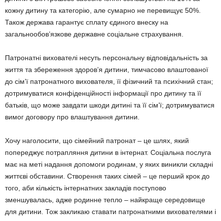
кожну дитину та категорію, але сумарно не перевищує 50%.
Також держава гарантує сплату єдиного внеску на
загальнообов’язкове державне соціальне страхування.
Патронатні вихователі несуть персональну відповідальність за
життя та збереження здоров’я ди­тини, тимчасово влаштованої
до сім’ї патронатного вихователя, її фізичний та психічний стан;
дотри­муватися конфіденційності інфор­мації про дитину та її
батьків, що може завдати шкоди дитині та її сім’ї; дотримуватися
вимог дого­вору про влаштування дитини.
Хочу наголосити, що сімейний патронат – це шлях, який
поперед­жує потрапляння дитини в інтернат. Соціальна послуга
має на меті на­дання допомоги родинам, у яких виникли складні
життєві обставини. Створення таких сімей – це пер­ший крок до
того, аби кількість інтернатних закладів поступово
зменшувалась, адже родинне тепло – найкраще середовище
для дитини. Тож закликаю ставати пат­ронатними вихователями і