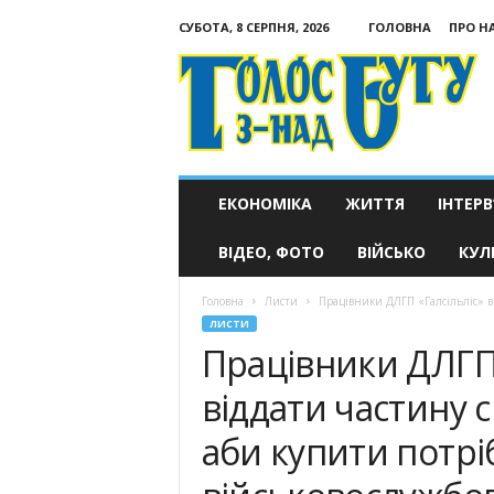
СУБОТА, 8 СЕРПНЯ, 2026
ГОЛОВНА
ПРО Н
Голос
з-
над
Бугу
ЕКОНОМІКА
ЖИТТЯ
ІНТЕРВ
ВІДЕО, ФОТО
ВІЙСЬКО
КУЛ
Головна
Листи
Працівники ДЛГП «Галсільліс» в
ЛИСТИ
Працівники ДЛГП 
віддати частину с
аби купити потрі