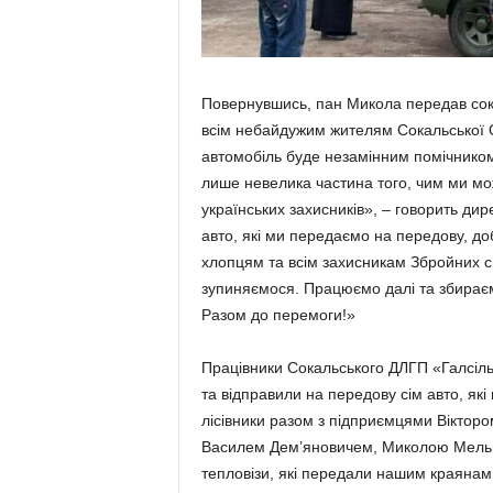
Повернувшись, пан Микола передав со­ка
всім небайдужим жителям Сокальської О
автомобіль буде неза­мінним помічником
лише неве­лика частина того, чим ми 
укра­їнських захисників», – говорить ди
авто, які ми передаємо на передову, д
хлопцям та всім захисникам Збройних си
зупиняємося. Працю­ємо далі та збираєм
Разом до перемоги!»
Працівники Сокальського ДЛГП «Галсіль
та відправили на передову сім авто, які
лісівники разом з під­приємцями Віктор
Василем Дем’яновичем, Миколою Мельн
тепловізи, які передали нашим краянам