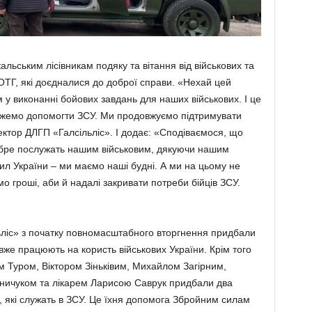
льським лісівникам подяку та вітання від військових та
ТГ, які доєдналися до доброї справи. «Нехай цей
 у виконанні бойових завдань для наших військових. І це
можемо допомогти ЗСУ. Ми продовжуємо підтримувати
ректор ДЛГП «Галсільліс». І додає: «Сподіваємося, що
обре послу­жать нашим військовим, дя­куючи нашим
л України – ми маємо наші буд­ні. А ми на цьому не
о гроші, аби й надалі закривати потреби бійців ЗСУ.
­ліс» з початку повномасштабного вторгнення придбали
 вже працюють на користь військових України. Крім того
ом Туром, Віктором Зіньківим, Михайлом Загірним,
ичуком та лікарем Ларисою Саврук придбали два
, які служать в ЗСУ. Це їхня допомога Збройним силам