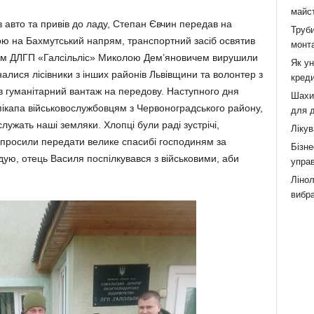
майст
вто та привів до ладу, Степан Євчин пере­дав на
Труби
ою на Бахмутський напрям, транспорт­ний засіб освятив
монта
ром ДЛГП «Галсільліс» Ми­колою Дем’яновичем вирушили
Як у
налися лісів­ники з інших районів Львівщини та волонтер з
креди
в гума­нітарний вантаж на передову. Наступно­го дня
Шахи,
 пікапа військовослужбовцям з Червоно­град­ського району,
для д
служать наші земляки. Хлоп­ці були раді зустрічі,
Лікув
, просили передати велике спасибі господиням за
Бізне
ю, отець Василя по­спілкувався з військовими, аби
управ
Лінол
вибра