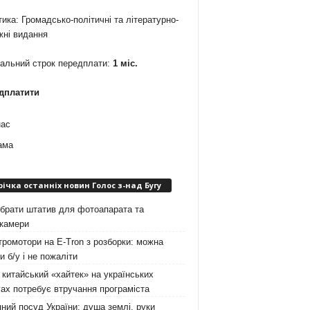
ика: Громадсько-політичні та літературно-
жні видання
мальний строк передплати:
1 міс.
дплатити
нас
ама
річка останніх новин Голос з-над Бугу
брати штатив для фотоапарата та
окамери
ромотори на E-Tron з розборки: можна
и б/у і не пожаліти
китайський «хайтек» на українських
ах потребує втручання програміста
ний посуд України: душа землі, руки