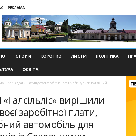
АС
РЕКЛАМА
’Ю
ІСТОРІЯ
КОРОТКО
ЛИСТИ
ПОЛІТИКА
ПР
ЬТУРА
ОСВІТА
ирішили віддати частину своєї заробітної плати, аби купити потрібний...
«Галсільліс» вирішили
воєї заробітної плати,
бний автомобіль для