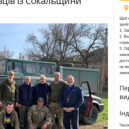
вців із Сокальщини
Щоб о
зробі
1. За
2. Вк
отри
3. Оф
замов
доста
на як
замо
Пе
ви
Ін
Часоп