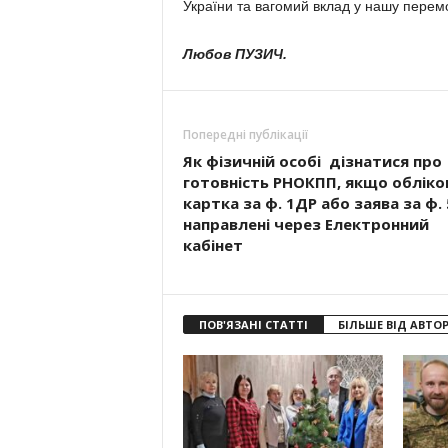
України та вагомий вклад у нашу перемо
Любов ПУЗИЧ.
Попередні публікації
Як фізичній особі дізнатися про
готовність РНОКПП, якщо обліко
картка за ф. 1ДР або заява за ф.
направлені через Електронний
кабінет
ПОВ'ЯЗАНІ СТАТТІ
БІЛЬШЕ ВІД АВТО