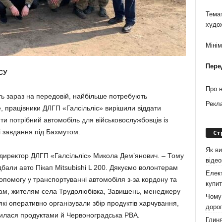
Темат
худо
Міні
Пере
СУ
Про 
ють зараз на передовій, найбільше потребують
Рекл
, працівники ДЛГП «Галсільліс» вирішили віддати
ти потрібний автомобіль для військово­службовців із
і завдання під Бахмутом.
Ст
Як ви
е директор ДЛГП «Галсільліс» Микола Дем’янович. – Тому
віде
дбали авто Пікап Mitsubishi L 200. Дякуємо волонтерам
Елект
допомогу у транспортуванні автомобіля з-за кордону та
купит
ам, жителям села Тру­долюбівка, Завишень, менеджеру
Чому 
кі оперативно організували збір продуктів харчування,
дорог
чи­лася продуктами й Червоноградська РВА.
Глиня