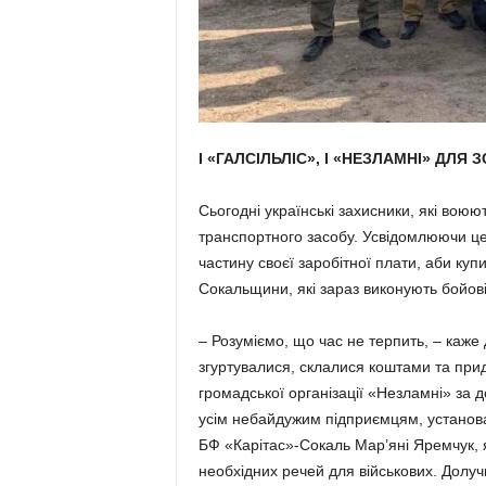
І «ГАЛСІЛЬЛІС», І «НЕЗЛАМНІ» ДЛЯ З
Сьогодні українські захисники, які вою
транспортного засобу. Усвідомлюючи це
частину своєї заробітної плати, аби купи
Сокальщини, які зараз вико­ну­ють бойов
– Розуміємо, що час не терпить, – каж
згуртувалися, склалися кошта­ми та при
громадської організації «Незламні» за 
усім небайдужим підприємцям, установ
БФ «Карі­тас»-Сокаль Мар’яні Яремчук, я
необхідних речей для військових. Долу