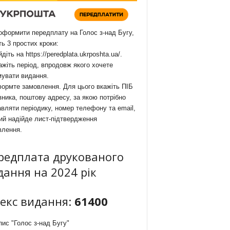
формити передплату на Голос з-над Бугу,
ть 3 простих кроки:
йдіть на
https://peredplata.ukrposhta.ua/
.
ажіть період, впродовж якого хочете
мувати видання.
ормте замовлення. Для цього вкажіть ПІБ
ника, поштову адресу, за якою потрібно
вляти періодику, номер телефону та email,
ий надійде лист-підтвердження
влення.
редплата друкованого
дання на 2024 рік
декс видання:
61400
ис "Голос з-над Бугу"