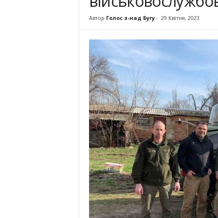
військово­службо
Автор
Голос з-над Бугу
-
29 Квітня, 2023