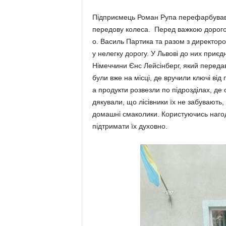
Підприємець Роман Рупа перефарбував а
передову колеса. Перед важкою до­ро­г
о. Василь Партика та разом з директо
у нелегку дорогу. У Львові до них приєд
Ні­меччини Єнс Лейсінберг, який переда
були вже на місці, де вручили ключі від
а продукти розвезли по під­розділах, де 
дякували, що лісівники їх не забувають
домашні смаколики. Користуючись нагоду
підтримати їх духовно.