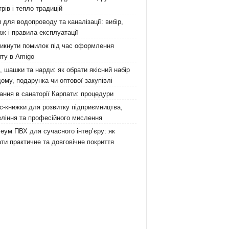
рів і тепло традицій
 для водопроводу та каналізації: вибір,
ж і правила експлуатації
никнути помилок під час оформлення
ту в Amigo
 шашки та нарди: як обрати якісний набір
ому, подарунка чи оптової закупівлі
ання в санаторії Карпати: процедури
с-книжки для розвитку підприємництва,
ління та професійного мислення
еум ПВХ для сучасного інтер’єру: як
ти практичне та довговічне покриття