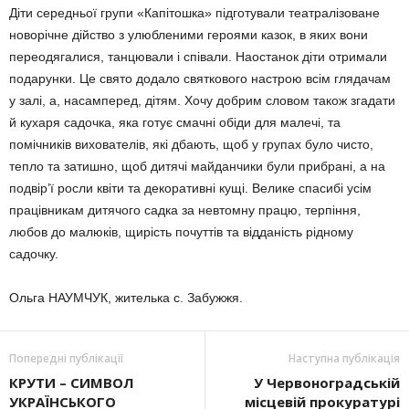
Діти середньої групи «Капітошка» підготували театралізоване
новорічне дійство з улюбленими героями казок, в яких вони
переодягалися, танцювали і співали. Наостанок діти отримали
подарунки. Це свято додало святкового настрою всім глядачам
у залі, а, насамперед, дітям. Хочу добрим словом також згадати
й кухаря садочка, яка готує смачні обіди для малечі, та
помічників вихователів, які дбають, щоб у групах було чисто,
тепло та затишно, щоб дитячі майданчики були прибрані, а на
подвір’ї росли квіти та декоративні кущі. Велике спасибі усім
працівникам дитячого садка за невтомну працю, терпіння,
любов до малюків, щирість почуттів та відданість рідному
садочку.
Ольга НАУМЧУК, жителька с. Забужжя.
Попередні публікації
Наступна публікація
КРУТИ – СИМВОЛ
У Червоноградській
УКРАЇНСЬКОГО
місцевій прокуратурі