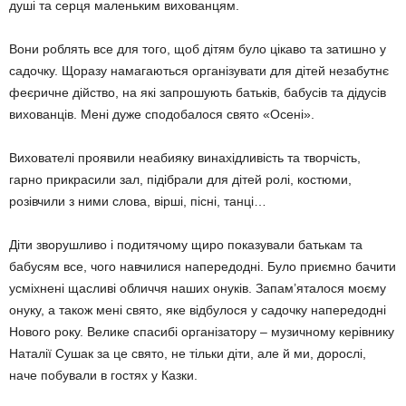
душі та серця маленьким вихованцям.
Вони роблять все для того, щоб дітям було цікаво та затишно у
садочку. Щоразу намагаються організувати для дітей незабутнє
феєричне дійство, на які запрошують батьків, бабусів та дідусів
вихованців. Мені дуже сподобалoся свято «Осені».
Вихователі проявили неабияку винахідливість та творчість,
гарно прикрасили зал, підібрали для дітей ролі, костюми,
розівчили з ними слова, вірші, пісні, танці…
Діти зворушливо і подитячому щиро показували батькам та
бабусям все, чого навчилися напередодні. Було приємно бачити
усміхнені щасливі обличчя наших онуків. Запам’яталося моєму
онуку, а також мені свято, яке відбулося у садочку напередодні
Нового року. Велике спасибі організатору – музичному керівнику
Наталії Сушак за це свято, не тільки діти, але й ми, дорослі,
наче побували в гостях у Казки.