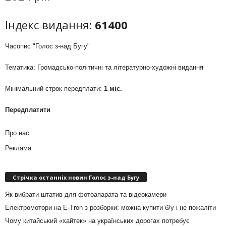
Індекс видання:
61400
Часопис "Голос з-над Бугу"
Тематика: Громадсько-політичні та літературно-художні видання
Мінімальний строк передплати:
1 міс.
Передплатити
Про нас
Реклама
Стрічка останніх новин Голос з-над Бугу
Як вибрати штатив для фотоапарата та відеокамери
Електромотори на E-Tron з розборки: можна купити б/у і не пожаліти
Чому китайський «хайтек» на українських дорогах потребує