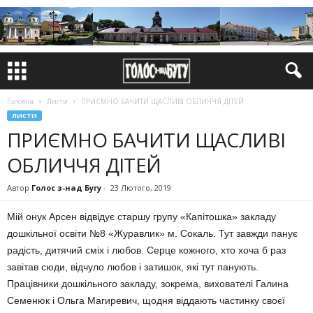
Головна
Листи
ПРИЄМНО БАЧИТИ ЩАСЛИВІ ОБЛИЧЧЯ ДІТЕЙ
ЛИСТИ
ПРИЄМНО БАЧИТИ ЩАСЛИВІ
ОБЛИЧЧЯ ДІТЕЙ
Автор
Голос з-над Бугу
-
23 Лютого, 2019
Мій онук Арсен відвідує старшу групу «Капітошка» закладу
дошкільної освіти №8 «Журавлик» м. Сокаль. Тут завжди панує
радість, дитячий сміх і любов. Серце кожного, хто хоча б раз
завітав сюди, відчуло любов і затишок, які тут панують.
Працівники дошкільного закладу, зокрема, вихователі Галина
Семенюк і Ольга Магиревич, щодня віддають частинку своєї