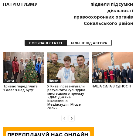
ПАТРІОТИЗМУ
підвели підсумки
діяльності
правоохоронних органів
Сокальського район
ПОВ'ЯЗАНІ СТАТТІ
БІЛЬШЕ ВІД АВТОРА
Листи
Листи
Листи
Триває передплата
У Києві презентували
НАША СИЛА В ЄДНОСТІ
“Голос з-над Бугу”
результати культурно-
мистецького проєкту
«ДІМ: Дитяча
Інклюзивна
Медіастудія. Місце
сили»