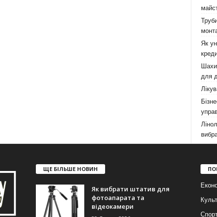
майст
Труби
монта
Як у
креди
Шахи,
для д
Лікув
Бізне
управ
Лінол
вибра
ЩЕ БІЛЬШЕ НОВИН
ПО
Еконо
Як вибрати штатив для
фотоапарата та
Куль
відеокамери
Спор