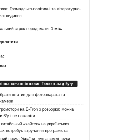
ика: Громадсько-політичні та літературно-
жні видання
мальний строк передплати:
1 міс.
дплатити
нас
ама
річка останніх новин Голос з-над Бугу
брати штатив для фотоапарата та
окамери
ромотори на E-Tron з розборки: можна
и б/у і не пожаліти
китайський «хайтек» на українських
ах потребує втручання програміста
ний посуд України: душа землі, руки