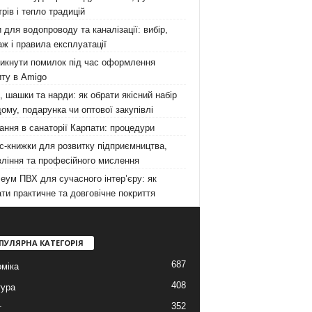
рів і тепло традицій
 для водопроводу та каналізації: вибір,
ж і правила експлуатації
никнути помилок під час оформлення
ту в Amigo
 шашки та нарди: як обрати якісний набір
ому, подарунка чи оптової закупівлі
ання в санаторії Карпати: процедури
с-книжки для розвитку підприємництва,
ління та професійного мислення
еум ПВХ для сучасного інтер’єру: як
ти практичне та довговічне покриття
ПУЛЯРНА КАТЕГОРІЯ
687
міка
408
тура
352
т