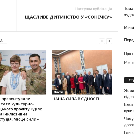
Наступна публікація
Темат
худо
ЩАСЛИВЕ ДИТИНСТВО У «СОНЕЧКУ»
Міні
Пере
РА
Про 
Рекл
Ст
Як ви
Листи
віде
і презентували
НАША СИЛА В ЄДНОСТІ
тати культурно-
Елект
ького проєкту «ДІМ:
купит
а Інклюзивна
Чому 
тудія. Місце сили»
дорог
Глиня