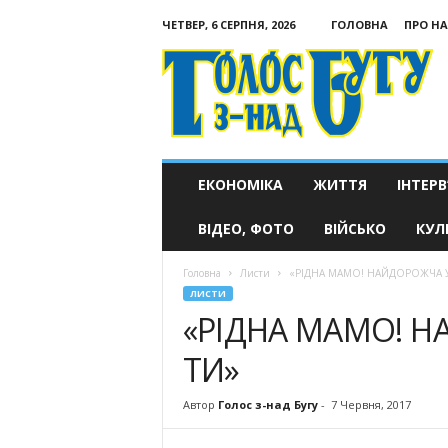
ЧЕТВЕР, 6 СЕРПНЯ, 2026
ГОЛОВНА
ПРО НА
Голос
з-
над
Бугу
ЕКОНОМІКА
ЖИТТЯ
ІНТЕРВ
ВІДЕО, ФОТО
ВІЙСЬКО
КУЛ
Головна
Листи
«РІДНА МАМО! НАЙДОРОЖЧА У С
ЛИСТИ
«РІДНА МАМО! НА
ТИ»
Автор
Голос з-над Бугу
-
7 Червня, 2017