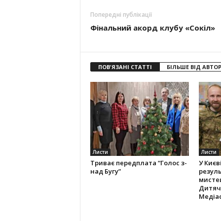
Попередні публікації
Фінальний акорд клубу «Сокіл»
ПОВ'ЯЗАНІ СТАТТІ
БІЛЬШЕ ВІД АВТО
Листи
Листи
Триває передплата “Голос з-
У Києв
над Бугу”
резуль
мистец
Дитяч
Медіас