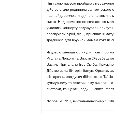
Під такою назвою пройшла літературно
дійство стало родинним святом усього с
нас найдорожчою людиною на землі є ма
життя. Недаремо кожен вважається мол
учасники концерту подарували присутнім
прозвучали вірші, пісні, присвячені мат
традицією діти вручили мамам букети ліс
Чудовою мелодією линули пісні і про ма
Руслана Легкого та Віталія Жеребецько
Василь Притула та Ігор Скиба. Приємно
Дійство вела Вікторія Бажун. Організу
Шкварка та завідувач бібліотекою Таїсія 
культурному та естетичному вихованню 
виставки, концерти, родинні свята, фест
Любов БОРИС, вчитель-пенсіонер с. Шп