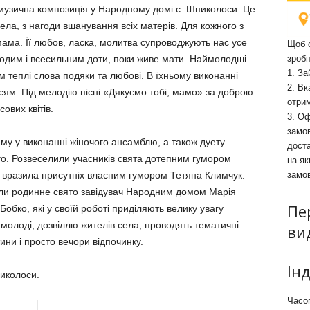
музична композиція у Народному домі с. Шпиколоси. Це
ела, з нагоди вшанування всіх матерів. Для кожного з
ма. Її любов, ласка, молитва супроводжують нас усе
Щоб о
одим і всесильним доти, поки живе мати. Наймолодші
зробі
1. За
 теплі слова подяки та любові. В їхньому виконанні
2. Вк
усям. Під мелодію пісні «Дякуємо тобі, мамо» за доброю
отри
ових квітів.
3. Оф
замов
му у виконанні жіночого ансамблю, а також дуету –
доста
го. Розвеселили учасників свята дотепним гумором
на як
 вразила присутніх власним гумором Тетяна Климчук.
замо
вали родинне свято завідувач Народним домом Марія
Пе
Бобко, які у своїй роботі приділяють велику увагу
молоді, дозвіллю жителів села, проводять тематичні
ви
ини і просто вечори відпочинку.
Ін
иколоси.
Часоп