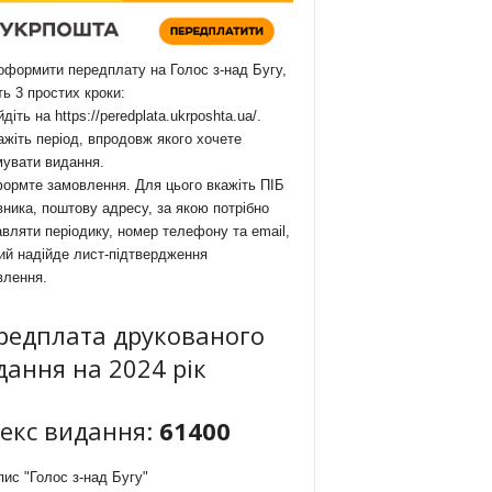
формити передплату на Голос з-над Бугу,
ть 3 простих кроки:
йдіть на
https://peredplata.ukrposhta.ua/
.
ажіть період, впродовж якого хочете
мувати видання.
ормте замовлення. Для цього вкажіть ПІБ
ника, поштову адресу, за якою потрібно
вляти періодику, номер телефону та email,
ий надійде лист-підтвердження
влення.
редплата друкованого
дання на 2024 рік
декс видання:
61400
ис "Голос з-над Бугу"