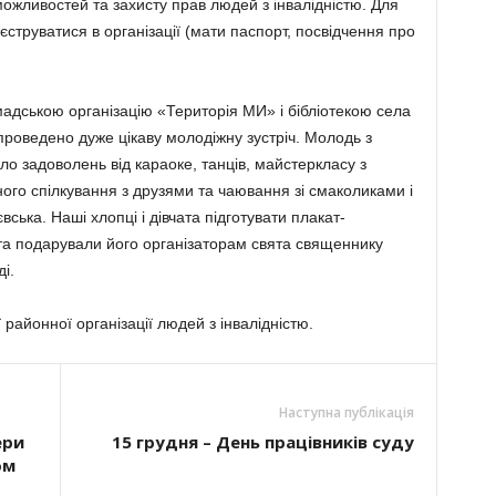
можливостей та захисту прав людей з інвалідністю. Для
еєструватися в організації (мати паспорт, посвідчення про
мадською організацію «Територія МИ» і бібліотекою села
роведено дуже цікаву молодіжну зустріч. Молодь з
ло задоволень від караоке, танців, майстеркласу з
о спілкування з друзями та чаювання зі смаколиками і
ська. Наші хлопці і дівчата підготувати плакат-
 та подарували його організаторам свята священнику
і.
айонної організації людей з інвалідністю.
Наступна публікація
ери
15 грудня – День працівників суду
ом