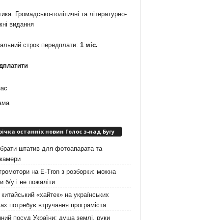
ика: Громадсько-політичні та літературно-
жні видання
мальний строк передплати:
1 міс.
дплатити
нас
ама
річка останніх новин Голос з-над Бугу
брати штатив для фотоапарата та
окамери
ромотори на E-Tron з розборки: можна
и б/у і не пожаліти
китайський «хайтек» на українських
ах потребує втручання програміста
ний посуд України: душа землі, руки