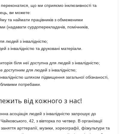
 переконатися, що ми сприяємо інклюзивності та
ець, ви можете:
йму та наймати працівників з обмеженими
и (надавати сурдоперекладачів, помічників,
ля людей з інвалідністю;
ей з інвалідністю та друковані матеріали.
торія біля неї доступна для людей з інвалідністю;
е доступним для людей з інвалідністю;
інвалідністю шляхом підвищення загальної обізнаності,
собливими потребами.
ежить від кожного з нас!
нна асоціація людей з інвалідністю запрошує до
Чайковського, 42, з вівторка по четвер. В організації
заняття арттерапії, музики, хореографії, фізкультури та