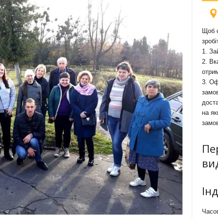
Щоб о
зробі
1. За
2. Вк
отри
3. Оф
замов
доста
на як
замо
Пе
ви
Ін
Часоп