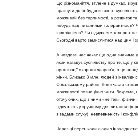
що різноманіття, втілене в думках, вірув
прагнути до побудови такого суспільства
можливий без терпимості, а розвиток та
небудь над питаннями толерантності? Ч
інвалідністю? Чи відчуваєте толерантне
Сьогодні варто замислитися над цим і з
А невдовзі нас чекає ще одна значима д
який нагадує суспільству про те, що у св
організації охорони здоров’я, а це пона
жінки. Близько 3 млн. людей з інвалідні
Сокальському районі. Вони часто стикаю
можливості повноціннo жити. Зокрема, ц
оточуючих, що з ними «не так», фізичні 
відсутність у зручному для читання фор
з вадами слуху), невпевненість і конфлік
Через ці перешкоди люди з інвалідністю 