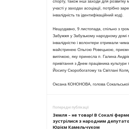
спорту, також інші заходи для розвитку 
участі у заходах асоціації, потрібно зар
інвалідність та ідентифікаційний код).
Нещодавно, 9 листопада, спільно з гро
Забужжя у Забузькому народному домі п
інвалідністю і волонтери отримали чима
майстринею Ольгою Ровецькою, приємног
випічкою, яку принесла п. Галина Андрієв
привітання з Днем працівника культури
Йосипу Скоробогатому та Світлані Коляд
Оксана КОНОНОВА, голова Сокальської р
Попередні публікації
Земля – не товар! В Сокалі ферм
зустрілися з народним депутат
Юрієм Камельчуком