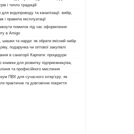
рів і тепло традицій
 для водопроводу та каналізації: вибір,
ж і правила експлуатації
никнути помилок під час оформлення
ту в Amigo
 шашки та нарди: як обрати якісний набір
ому, подарунка чи оптової закупівлі
ання в санаторії Карпати: процедури
с-книжки для розвитку підприємництва,
ління та професійного мислення
еум ПВХ для сучасного інтер’єру: як
ти практичне та довговічне покриття