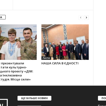
РА
Листи
і презентували
НАША СИЛА В ЄДНОСТІ
тати культурно-
ького проєкту «ДІМ:
а Інклюзивна
тудія. Місце сили»
ЩЕ БІЛЬШЕ НОВИН
ПО