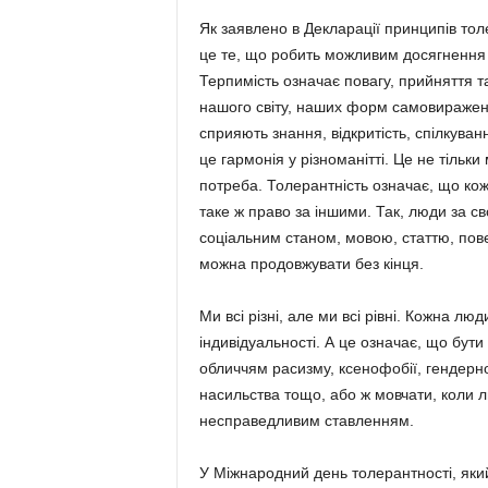
Як заявлено в Декларації принципів толер
це те, що робить можливим досягнення м
Терпимість означає повагу, прийняття т
нашого світу, наших форм самовираження
сприяють знання, відкритість, спілкуван
це гармонія у різноманітті. Це не тільк
потреба. Толерантність означає, що кож
таке ж право за іншими. Так, люди за с
соціальним станом, мовою, статтю, повед
можна продовжувати без кінця.
Ми всі різні, але ми всі рівні. Кожна лю
індивідуальності. А це означає, що бу
обличчям расизму, ксенофобії, гендерно
насильства тощо, або ж мовчати, коли л
несправедливим ставленням.
У Міжнародний день толерантності, який