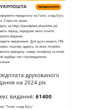
формити передплату на Голос з-над Бугу,
ть 3 простих кроки:
йдіть на
https://peredplata.ukrposhta.ua/
.
ажіть період, впродовж якого хочете
мувати видання.
ормте замовлення. Для цього вкажіть ПІБ
ника, поштову адресу, за якою потрібно
вляти періодику, номер телефону та email,
ий надійде лист-підтвердження
влення.
редплата друкованого
дання на 2024 рік
декс видання:
61400
ис "Голос з-над Бугу"