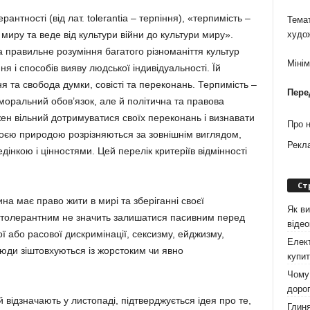
антності (від лат. tolerantia – терпіння), «терпимість –
Темат
иру та веде від культури війни до культури миру».
худо
а правильне розуміння багатого різноманіття культур
Міні
 і способів вияву людської індивідуальності. Їй
ня та свобода думки, совісті та переконань. Терпимість –
Пере
и моральний обов’язок, але й політична та правова
ен вільний дотримуватися своїх переконань і визнавати
Про 
воєю природою розрізняються за зовнішнім виглядом,
Рекл
інкою і цінностями. Цей перелік критеріїв відмінності
Ст
дина має право жити в мирі та зберіганні своєї
Як ви
ти толерантним не значить залишатися пасивним перед
віде
ї або расової дискримінації, сексизму, ейджизму,
Елект
юди зіштовхуються із жорстоким чи явно
купит
Чому 
дорог
 відзначають у листопаді, підтверджується ідея про те,
Глиня