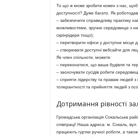
То що ж може зробити кожен з нас, щоб
доступності? Дуже багато. Як роботодав
– забезпечити справедливу практику на
можливостями, зручне середовище з ним
скрінрідери тощо);
– перетворити офіси у доступне місце д
– створювати доступні вебсайти для люд
Як член спільноти, можете:
– переконатися, що ваша будівля та тери
– заохочувати сусідів робити середовищ
– сприяти лідерству та правам людей з 
толерантності та прийняття людей з о
Дотримання рівності зал
Громадська організація Сокальська райо
співпраці! Наша адреса: м. Сокаль, вул. 
працюють гуртки ручної роботи, а також 