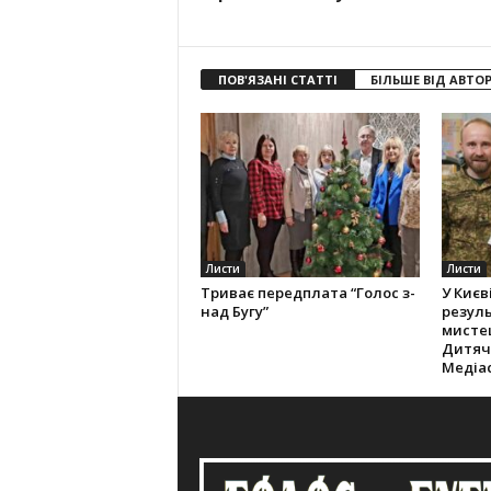
ПОВ'ЯЗАНІ СТАТТІ
БІЛЬШЕ ВІД АВТО
Листи
Листи
Триває передплата “Голос з-
У Києв
над Бугу”
резуль
мистец
Дитяч
Медіас