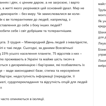
аннях і діях, є цінним даром, а не загрозою, і варто
майст
, в житті якого укорінився цей основний ідеал. Мир не
Труби
 демократія – без миру. Чи замислювалися ви коли-
монта
и є ви толерантними до людей, наприклад, з
Як у
 ставлення до себе з боку інших людей?
креди
робити себе і світ добрішим та толерантнішим.
Шахи,
для д
ата. 3 грудня – Міжнародний День людей з інвалідністю,
Лікув
іті є такі люди. Сьогодні, за даними Всесвітньої
Бізне
д 15% усього населення планети, 75 відсотків з них –
управ
стю проживають в Україні та майже шість тисяч в
Лінол
ться з дискримінацією і бар’єрами, які позбавляють їх
вибра
е – вади законодавчої бази, стигма та нерозуміння
бар’єри, недоступність інформації (передусім, її
маті, сурдоперекладання та відсутність опцій для людей
т.
часто опиняються в ізоляції.