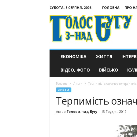
СУБОТА, 8 СЕРПНЯ, 2026
ГОЛОВНА
ПРО Н
Голос
з-
над
Бугу
ЕКОНОМІКА
ЖИТТЯ
ІНТЕРВ
ВІДЕО, ФОТО
ВІЙСЬКО
КУЛ
Головна
Листи
Терпимість означає толерантніс
ЛИСТИ
Терпимість означ
Автор
Голос з-над Бугу
-
13 Грудня, 2019