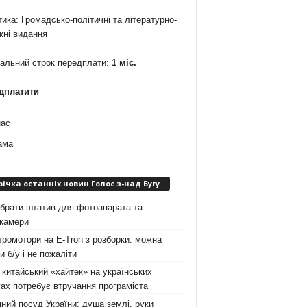
ика: Громадсько-політичні та літературно-
жні видання
мальний строк передплати:
1 міс.
дплатити
нас
ама
річка останніх новин Голос з-над Бугу
брати штатив для фотоапарата та
окамери
ромотори на E-Tron з розборки: можна
и б/у і не пожаліти
китайський «хайтек» на українських
ах потребує втручання програміста
ний посуд України: душа землі, руки