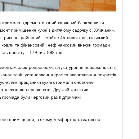
а отримала відремонтований харчовий блок завдяки
емонт приміщення кухні в дитячому садочку с. Хлівчани».
гривень, районний – майже 45 тисяч грн., сільський –
кі кошти та фінансовий і нефінансовий внески громади
сть проєкту – 179 тис. 892 грн.
емонтаж електропроводки, штукатурення поверхонь стін,
каналізації, установлення грат та влаштування покриттів
 зусиллям працівники кухні отримали оновлене
о та затишно працювати. Дружній колектив
ка громада були черговий раз підтримані
влене приміщення, в якому комфортно та затишно