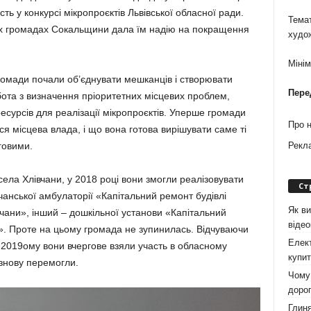
ть у конкурсі мікропроєктів Львівської обласної ради.
Темат
ших громадах Сокальщини дала їм надію на покращення
худо
Міні
ромади почали об’єднувати мешканців і створювати
Пере
обота з визначення пріоритетних місцевих проблем,
есурсів для реалізації мікропроєктів. Уперше громади
Про 
ься місцева влада, і що вона готова вирішувати саме ті
говими.
Рекл
 села Хлівчани, у 2018 році вони змогли реалізовувати
Ст
чанської амбулаторії «Капітальний ремонт будівлі
Як ви
вчани», інший – дошкільної установи «Капітальний
віде
а». Проте на цьому громада не зупинилась. Відчуваючи
Елект
 2019ому вони вчергове взяли участь в обласному
купит
 знову перемогли.
Чому 
дорог
Глиня