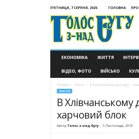
П’ЯТНИЦЯ, 7 СЕРПНЯ, 2026
ГОЛОВНА
ПРО
Голос
з-
над
Бугу
ЕКОНОМІКА
ЖИТТЯ
ІНТЕРВ
ВІДЕО, ФОТО
ВІЙСЬКО
КУЛ
Головна
Листи
В Хлівчанському дитсадку – нов
ЛИСТИ
В Хлівчанському 
харчовий блок
Автор
Голос з-над Бугу
-
5 Листопада, 2019