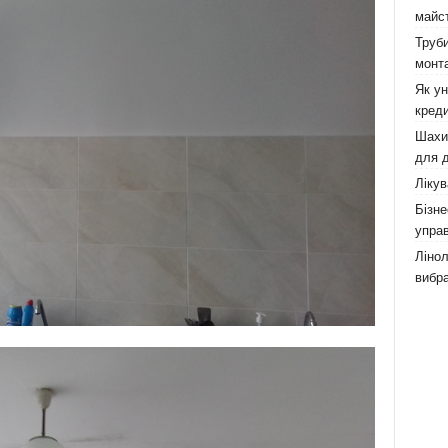
майст
Труби
монта
Як у
креди
Шахи,
для д
Лікув
Бізне
управ
Лінол
вибра