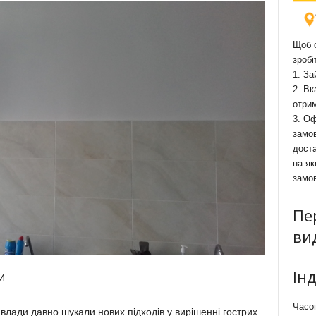
Щоб о
зробі
1. За
2. Вк
отри
3. Оф
замов
доста
на як
замо
Пе
ви
Ін
И
Часоп
 влади давно шукали нових підходів у вирішенні гострих