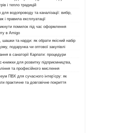
рів і тепло традицій
 для водопроводу та каналізації: вибір,
ж і правила експлуатації
никнути помилок під час оформлення
ту в Amigo
 шашки та нарди: як обрати якісний набір
ому, подарунка чи оптової закупівлі
ання в санаторії Карпати: процедури
с-книжки для розвитку підприємництва,
ління та професійного мислення
еум ПВХ для сучасного інтер’єру: як
ти практичне та довговічне покриття