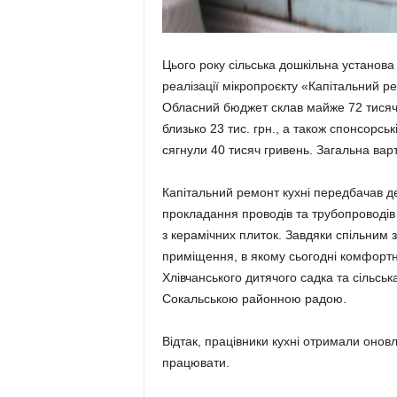
Цього року сільська дошкільна установ
реалізації мікропроєкту «Капітальний р
Обласний бюджет склав майже 72 тисячі 
близько 23 тис. грн., а також спонсорсь
сягнули 40 тисяч гривень. Загальна варті
Капітальний ремонт кухні передбачав д
прокладання проводів та трубопроводів 
з керамічних плиток. Завдяки спільним
приміщення, в якому сьогодні комфортн
Хлівчанського дитячого садка та сільсь
Сокальською районною радою.
Відтак, працівники кухні отримали оно
працювати.