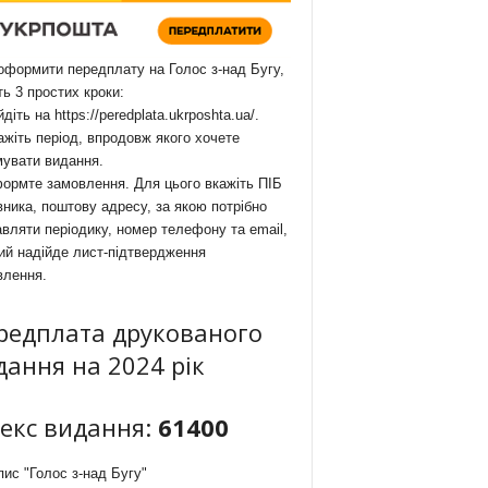
формити передплату на Голос з-над Бугу,
ть 3 простих кроки:
йдіть на
https://peredplata.ukrposhta.ua/
.
ажіть період, впродовж якого хочете
мувати видання.
ормте замовлення. Для цього вкажіть ПІБ
ника, поштову адресу, за якою потрібно
вляти періодику, номер телефону та email,
ий надійде лист-підтвердження
влення.
редплата друкованого
дання на 2024 рік
декс видання:
61400
ис "Голос з-над Бугу"