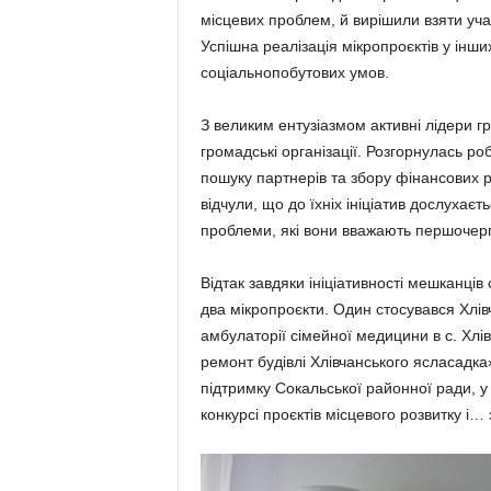
місцевих проблем, й вирішили взяти учас
Успішна реалізація мікропроєктів у ін
соціальнопобутових умов.
З великим ентузіазмом активні лідери г
громадські організації. Розгорнулась р
пошуку партнерів та збору фінансових р
відчули, що до їхніх ініціатив дослухаєт
проблеми, які вони вважають першочер
Відтак завдяки ініціативності мешканців
два мікропроєкти. Один стосувався Хлів
амбулаторії сімейної медицини в с. Хлі
ремонт будівлі Хлівчанського ясласадк
підтримку Сокальської районної ради, у
конкурсі проєктів місцевого розвитку і…