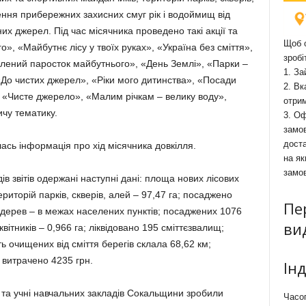
щення прибережних захисних смуг рік і водоймищ від
их джерел. Під час місячника проведено такі акції та
Щоб о
», «Майбутнє лісу у твоїх руках», «Україна без сміття»,
зробі
елений паросток майбутнього», «День Землі», «Парки –
1. За
, «До чистих джерел», «Ріки мого дитинства», «Посади
2. Вк
, «Чисте джерело», «Малим річкам – велику воду»,
отри
чу тематику.
3. Оф
замов
доста
ась інформація про хід місячника довкілля.
на як
замо
ів звітів одержані наступні дані: площа нових лісових
риторій парків, скверів, алей – 97,47 га; посаджено
Пе
дерев – в межах населених пунктів; посаджених 1076
ви
вітників – 0,966 га; ліквідовано 195 сміттєзвалищ;
 очищених від сміття берегів склала 68,62 км;
витрачено 4235 грн.
Ін
 та учні навчальних закладів Сокальщини зробили
Часоп