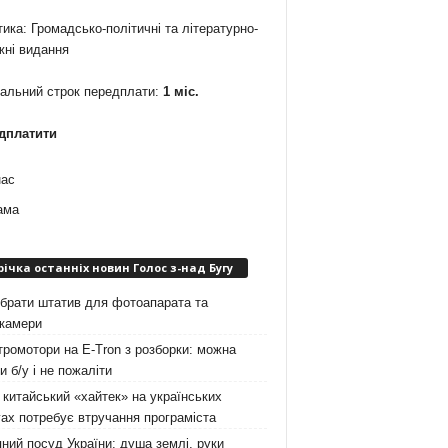
ика: Громадсько-політичні та літературно-
жні видання
мальний строк передплати:
1 міс.
дплатити
нас
ама
річка останніх новин Голос з-над Бугу
брати штатив для фотоапарата та
окамери
ромотори на E-Tron з розборки: можна
и б/у і не пожаліти
китайський «хайтек» на українських
ах потребує втручання програміста
ний посуд України: душа землі, руки