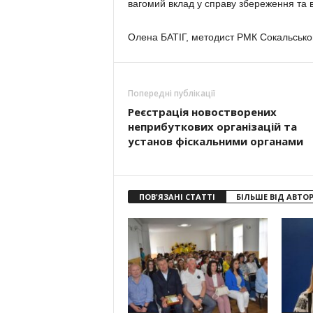
вагомий вклад у справу збереження та 
Олена БАТІГ, методист РМК Сокальського
Попередні публікації
Реєстрація новостворених
неприбуткових організацій та
установ фіскальними органами
ПОВ'ЯЗАНІ СТАТТІ
БІЛЬШЕ ВІД АВТО