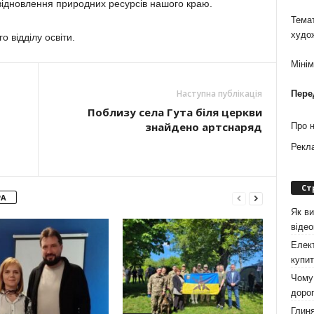
відновлення природних ресурсів нашого краю.
Темат
худо
 відділу освіти.
Міні
Наступна публікація
Пере
Поблизу села Гута біля церкви
знайдено артснаряд
Про 
Рекл
Ст
РА
Як ви
віде
Елект
купит
Чому 
дорог
Глиня