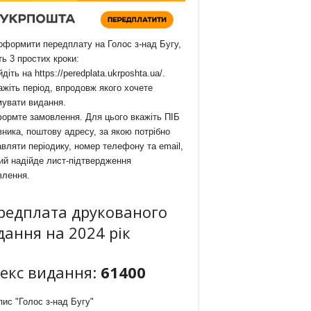
формити передплату на Голос з-над Бугу,
ть 3 простих кроки:
йдіть на
https://peredplata.ukrposhta.ua/
.
ажіть період, впродовж якого хочете
мувати видання.
ормте замовлення. Для цього вкажіть ПІБ
ника, поштову адресу, за якою потрібно
вляти періодику, номер телефону та email,
ий надійде лист-підтвердження
влення.
редплата друкованого
дання на 2024 рік
декс видання:
61400
ис "Голос з-над Бугу"