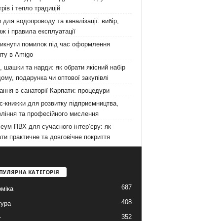
рів і тепло традицій
 для водопроводу та каналізації: вибір,
ж і правила експлуатації
никнути помилок під час оформлення
ту в Amigo
 шашки та нарди: як обрати якісний набір
ому, подарунка чи оптової закупівлі
ання в санаторії Карпати: процедури
с-книжки для розвитку підприємництва,
ління та професійного мислення
еум ПВХ для сучасного інтер’єру: як
ти практичне та довговічне покриття
ПУЛЯРНА КАТЕГОРІЯ
687
міка
408
тура
352
т