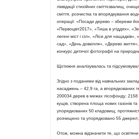
ліквідації стихійних сміттєзвалищ, очи
сміття, розчистка та впорядкування водн
операції: «Посади дерево – збережи його
«Первоцвіт2017», «Тиша в угіддях», «З
легені міст і сіл», «Ліси для нащадків»
сад», «День довкілля», «Дерево життя»
конкурс дитячої фотографії на природни
Щотижня аналізувалась та підсумовувал
Згідно з поданими від навчальних заклад
насаджень – 42,9 га, а впорядкованих те
200034 дерев в межах лісофонду; 2158 
кущів; створена площа нових газонів та к
упорядкованих 50 кладовищ; протяжність
розчищено та упорядковано 55 джерел; 
Отож, можна відзначити те, що освітяни