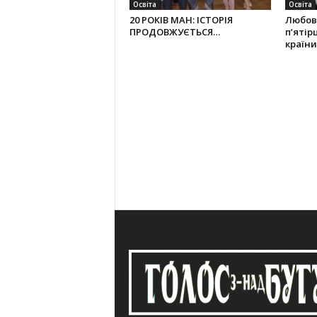
Освіта
Освіта
20 РОКІВ МАН: ІСТОРІЯ
Любов 
ПРОДОВЖУЄТЬСЯ…
п’ятір
країни