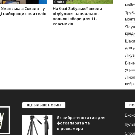
Освіта
майст
Уман­ська з Сокаля – у
На базі Забузької школи
Труби
ці найкращих вчителів
відбулися навчально-
польові збори для 11-
монта
класників
Як у
креди
Шахи,
для д
Лікув
Бізне
управ
Лінол
вибра
ЩЕ БІЛЬШЕ НОВИН
ПО
Еконо
Як вибрати штатив для
фотоапарата та
Куль
відеокамери
Спор