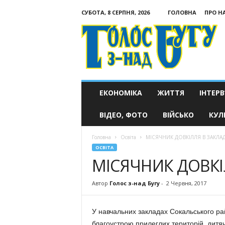
СУБОТА, 8 СЕРПНЯ, 2026
ГОЛОВНА
ПРО Н
Голос
з-
над
Бугу
ЕКОНОМІКА
ЖИТТЯ
ІНТЕРВ
ВІДЕО, ФОТО
ВІЙСЬКО
КУЛ
Головна
Освіта
МІСЯЧНИК ДОВКІЛЛЯ В ЗАКЛАД
ОСВІТА
МІСЯЧНИК ДОВКІ
Автор
Голос з-над Бугу
-
2 Червня, 2017
У навчальних закладах Сокальського р
благоустрою прилеглих територій, дитячи