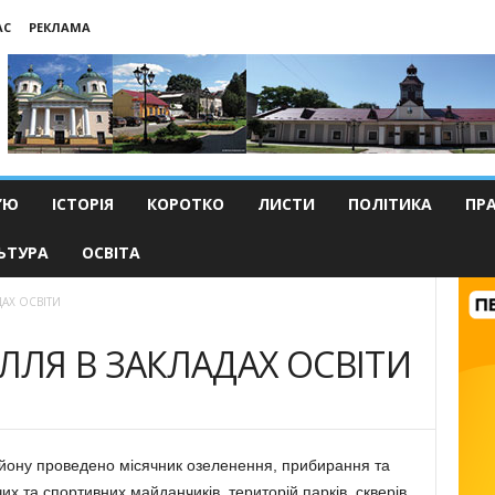
АС
РЕКЛАМА
’Ю
ІСТОРІЯ
КОРОТКО
ЛИСТИ
ПОЛІТИКА
ПР
ЬТУРА
ОСВІТА
АХ ОСВІТИ
ЛЛЯ В ЗАКЛАДАХ ОСВІТИ
айону проведено місячник озеленення, прибирання та
х та спортивних майданчиків, територій парків, скверів,