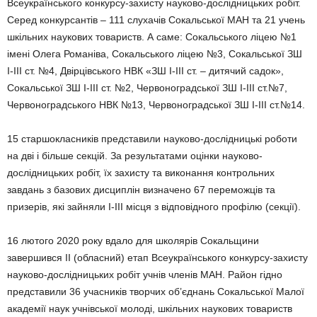
Всеукраїнського конкурсу-захисту науково-дослідницьких робіт.
Серед конкурсантів – 111 слухачів Сокальської МАН та 21 учень
шкільних на­укових товариств. А саме: Сокальського лі­цею №1
імені Олега Романіва, Сокальського ліцею №3, Сокальської ЗШ
І-ІІІ ст. №4, Двір­цівського НВК «ЗШ І-ІІІ ст. – дитячий садок»,
Сокальської ЗШ І-ІІІ ст. №2, Червоноград­ської ЗШ І-ІІІ ст.№7,
Червоноградського НВК №13, Червоноградської ЗШ І-ІІІ ст.№14.
15 старшокласників представили науково-дослідницькі роботи
на дві і більше секцій. За результатами оцінки науково-
дослідниць­ких робіт, їх захисту та виконання контрольних
завдань з базових дисциплін визначено 67 переможців та
призерів, які зайняли І-ІІІ місця з відповідного профілю (секції).
16 лютого 2020 року вдало для школярів Сокальщини
завершився ІІ (обласний) етап Всеукраїнського конкурсу-захисту
науково-дослідницьких робіт учнів членів МАН. Район гідно
представили 36 учасників твор­чих об’єднань Сокальської Малої
академії наук учнівської молоді, шкільних наукових товариств