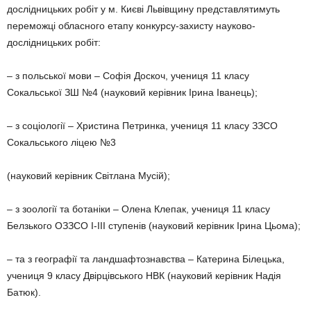
дослідницьких робіт у м. Києві Львівщину представлятимуть
переможці обласного етапу конкурсу-захисту науково-
дослідницьких робіт:
– з польської мови – Софія Доскоч, учени­ця 11 класу
Сокальської ЗШ №4 (науковий керівник Ірина Іванець);
– з соціології – Христина Петринка, учени­ця 11 класу ЗЗСО
Сокальського ліцею №3
(науковий керівник Світлана Мусій);
– з зоології та ботаніки – Олена Клепак, учениця 11 класу
Белзького ОЗЗСО І-ІІІ ступенів (науковий керівник Ірина Цьома);
– та з географії та ландшафтознавства – Катерина Білецька,
учениця 9 класу Двірців­ського НВК (науковий керівник Надія
Батюк).