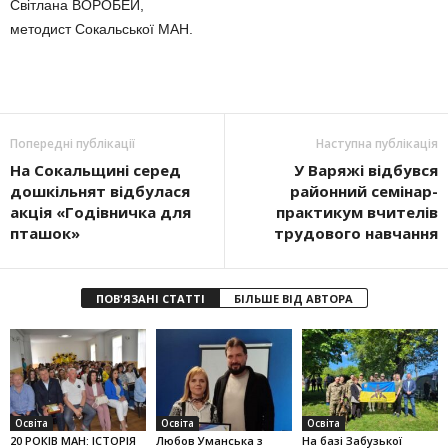
Світлана ВОРОБЕЙ,
методист Сокальської МАН.
Попередні публікації
Наступна публікація
На Сокальщині серед
У Варяжі відбувся
дошкільнят відбулася
районний семінар-
акція «Го­дівничка для
практикум вчителів
пташок»
трудового навчання
ПОВ'ЯЗАНІ СТАТТІ
БІЛЬШЕ ВІД АВТОРА
Освіта
Освіта
Освіта
20 РОКІВ МАН: ІСТОРІЯ
Любов Уман­ська з
На базі Забузької