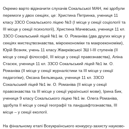
Окремо варто відзначити слухачів Сокаль­ської МАН, які здобули
перемоги у двох секціях, це: Христина Петринка, учениця 11
класу ЗЗСО Сокальського ліцею №3 (І місце у секції соціології та
ІІІ місце у секції психології), Христина Мачевська, учениця 11 кл.
ЗЗСО Сокальський ліцей №1 ім. О. Романіва (два других місця у
секціях мистецтвознавства, мікроекономіки та макро­економіки),
Юрій Возняк, учень 11 класу Жвирківської ЗШ І-ІІІ ступенів (ІІ
місце у сек­ції філософії, ІІІ місце у секції правознавства), Аліна
Стасюк, учениця 11 кл. ЗЗСО Сокальський ліцей №1 ім. О.
Романіва (ІІ місце у секції журналістики та ІІІ місце у секції
педагогіки), Оксана Бельзецька, уче­ниця 11 кл. ЗЗСО
Сокальський ліцей №1 ім. О. Романіва (ІІ місце у секції
правознав­ства та ІІІ місце у секції української мови), Ірина Бик,
учениця 9 класу Сокальського ліцею №1 ім. Олега Романіва,
здобула ІІ місце у секції географії та ландшафто­знавства, ІІІ
місце – у секції екології.
На фінальному етапі Всеукраїнського конкурсу-захисту науково-