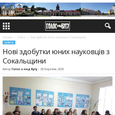
Головна
Освіта
Нові здобутки юних науковців з Сокальщини
ОСВІТА
Нові здобутки юних науковців з
Сокальщини
Автор
Голос з-над Бугу
-
28 Березня, 2020