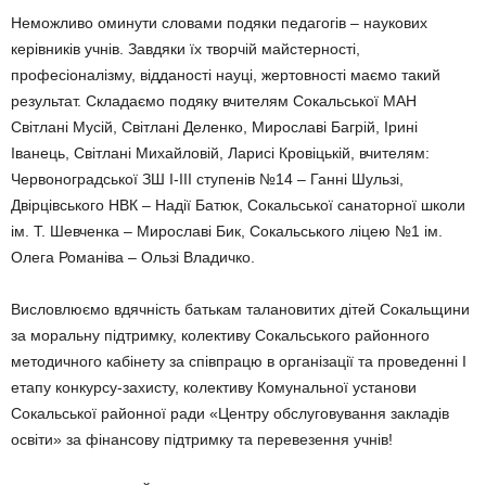
Неможливо оминути словами подяки педагогів – наукових
керівників учнів. Завдя­ки їх творчій майстерності,
професіоналізму, відданості науці, жертовності маємо такий
результат. Складаємо подяку вчителям Со­кальської МАН
Світлані Мусій, Світлані Деленко, Мирославі Багрій, Ірині
Іванець, Світ­лані Михайловій, Ларисі Кровіцькій, вчителям:
Червоноградської ЗШ І-ІІІ ступенів №14 – Ганні Шульзі,
Двірцівського НВК – Надії Батюк, Сокальської санаторної школи
ім. Т. Шевченка – Мирославі Бик, Сокальського ліцею №1 ім.
Олега Романіва – Ользі Вла­дичко.
Висловлюємо вдячність батькам талано­витих дітей Сокальщини
за моральну під­тримку, колективу Сокальського районного
методичного кабінету за співпрацю в орга­нізації та проведенні І
етапу конкурсу-захис­ту, колективу Комунальної установи
Сокальської районної ради «Центру обслуговуван­ня закладів
освіти» за фінансову підтримку та перевезення учнів!