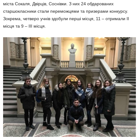
міста Сокаля, Двірців, Соснівки. З них 24 обдарованих
старшокласники стали переможцями та призерами конкурсу.
Зок­рема, четверо учнів здобули перші місця, 11 – отримали ІІ
місця та 9 – ІІІ місця.