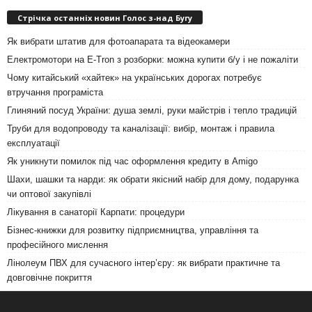
Стрічка останніх новин Голос з-над Бугу
Як вибрати штатив для фотоапарата та відеокамери
Електромотори на E-Tron з розборки: можна купити б/у і не пожаліти
Чому китайський «хайтек» на українських дорогах потребує
втручання програміста
Глиняний посуд України: душа землі, руки майстрів і тепло традицій
Труби для водопроводу та каналізації: вибір, монтаж і правила
експлуатації
Як уникнути помилок під час оформлення кредиту в Amigo
Шахи, шашки та нарди: як обрати якісний набір для дому, подарунка
чи оптової закупівлі
Лікування в санаторії Карпати: процедури
Бізнес-книжки для розвитку підприємництва, управління та
професійного мислення
Лінолеум ПВХ для сучасного інтер’єру: як вибрати практичне та
довговічне покриття