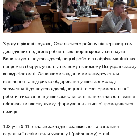
З року в рік юні науковці Сокальського ра­йону під керівництвом
досвідчених педагогів роблять свої перші кроки у світ науки.
Вони готують науково-дослідницькі роботи з найрізноманітніших
напрямків і беруть участь у цікавому і вагомому Всеукраїнському
конкурсі-захисті. Основними завданнями кон­курсу стали
виявлення та підтримка обдарованої учнівської молоді,
залучення її до науково-дослідницької та експерименталь­ної
роботи, виховання в учнів самостійності, наполегливості, вміння
обстоювати власну думку, формування активної громадянської
позиції.
132 учні 9-11-х класів закладів позашкіль­ної та загальної
середньої освіти взяли участь у І (районному) етапі