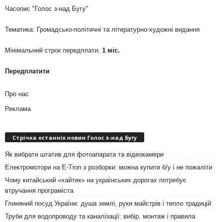
Часопис "Голос з-над Бугу"
Тематика: Громадсько-політичні та літературно-художні видання
Мінімальний строк передплати:
1 міс.
Передплатити
Про нас
Реклама
Стрічка останніх новин Голос з-над Бугу
Як вибрати штатив для фотоапарата та відеокамери
Електромотори на E-Tron з розборки: можна купити б/у і не пожаліти
Чому китайський «хайтек» на українських дорогах потребує
втручання програміста
Глиняний посуд України: душа землі, руки майстрів і тепло традицій
Труби для водопроводу та каналізації: вибір, монтаж і правила