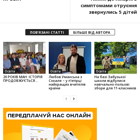
симптомами отруєння
звернулись 5 дітей
ПОВ'ЯЗАНІ СТАТТІ
БІЛЬШЕ ВІД АВТОРА
Освіта
Освіта
Освіта
20 РОКІВ МАН: ІСТОРІЯ
Любов Уман­ська з
На базі Забузької
ПРОДОВЖУЄТЬСЯ…
Сокаля – у п’ятірці
школи відбулися
найкращих вчителів
навчально-польові
країни
збори для 11-класників