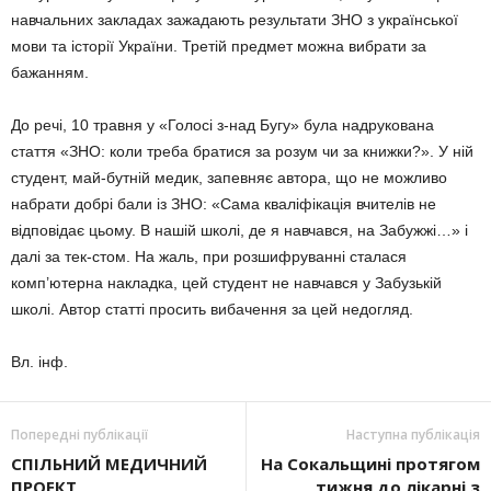
навчальних закладах зажадають результати ЗНО з української
мови та історії України. Третій предмет можна вибрати за
бажанням.
До речі, 10 травня у «Голосі з-над Бугу» була надрукована
стаття «ЗНО: коли треба братися за розум чи за книжки?». У ній
студент, май-бутній медик, запевняє автора, що не можливо
набрати добрі бали із ЗНО: «Сама кваліфікація вчителів не
відповідає цьому. В нашій школі, де я навчався, на Забужжі…» і
далі за тек-стом. На жаль, при розшифруванні сталася
комп’ютерна накладка, цей студент не навчався у Забузькій
школі. Автор статті просить вибачення за цей недогляд.
Вл. інф.
Попередні публікації
Наступна публікація
СПІЛЬНИЙ МЕДИЧНИЙ
На Сокальщині протягом
ПРОЕКТ
тижня до лікарні з