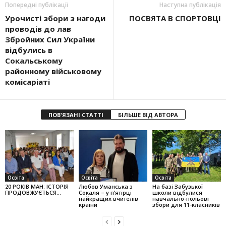
Попередні публікації
Наступна публікація
Урочисті збори з нагоди
ПОСВЯТА В СПОРТОВЦІ
проводів до лав
Збройних Сил України
відбулись в
Сокальському
районному військовому
комісаріаті
ПОВ'ЯЗАНІ СТАТТІ
БІЛЬШЕ ВІД АВТОРА
Освіта
Освіта
Освіта
20 РОКІВ МАН: ІСТОРІЯ
Любов Уман­ська з
На базі Забузької
ПРОДОВЖУЄТЬСЯ…
Сокаля – у п’ятірці
школи відбулися
найкращих вчителів
навчально-польові
країни
збори для 11-класників