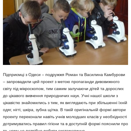
Підприємці з Одеси – подружжя Роман та Василина Камбурови
– запровадили цей проект з метою пропаганди дивовижного
світу під мікроскопом, тим самим залучаючи дітей та дорослих
до цікавого вивчення природничих наук. Учні нашої школи з
цікавістю знайомились з тим, як виглядають при збільшенні їхній
одяг, нігті, шкіра, зубна щітка. В такій оригінальній формі автори
проекту переконали навіть учнів молодших класів у необхідності
дотримуватись правил гігієни та в доступній формі пояснили про
те, чому це потрібно робити систематично.