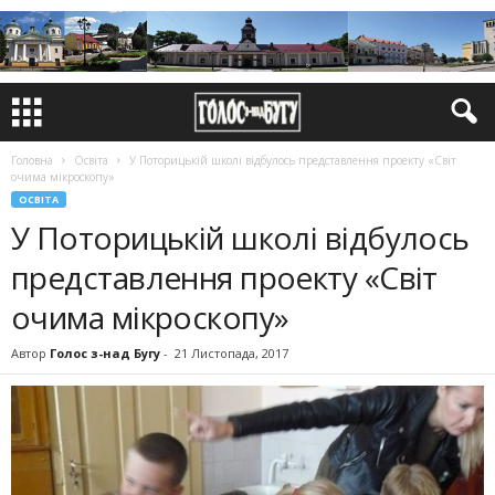
Головна
Освіта
У Поторицькій школі відбулось представлення проекту «Світ
очима мікроскопу»
ОСВІТА
У Поторицькій школі відбулось
представлення проекту «Світ
очима мікроскопу»
Автор
Голос з-над Бугу
-
21 Листопада, 2017