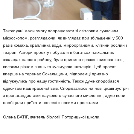
Також учні мали змогу попрацювати зі світловим сучасним
мікроскопом, розглядаючи, як виглядає при збільшенні у 500
разів комаха, краплинка води, мікроорганізми, клітини рослин і
тварин. Автори проекту побували в багатьох навчальних
закладах нашого району, були приємно вражені вихованістю,
високим рівнем знань та культурою школярів. Цей проект
вперше на теренах Сокальщини, підприємці приязно
відгукнулись про нашу гостинність. Також дуже сподобався
одеситам наш красеньЛьвів. Сподіваємось на нові цікаві зустрічі
з пропагандистами наукового сучасного мислення, адже вони
пообіцяли приїхати навесні з новими проектами.
Олена БАТІГ, вчитель біології Поторицької школи.