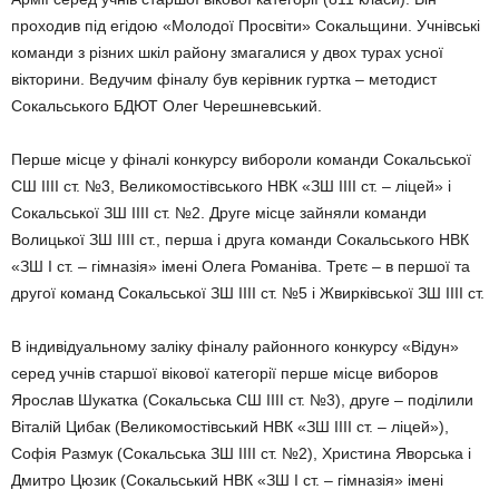
проходив під егідою «Молодої Просвіти» Сокальщини. Учнівські
команди з різних шкіл району змагалися у двох турах усної
вікторини. Ведучим фіналу був керівник гуртка – методист
Сокальського БДЮТ Олег Черешневський.
Перше місце у фіналі конкурсу вибороли команди Сокальської
СШ ІІІІ ст. №3, Великомостівського НВК «ЗШ ІІІІ ст. – ліцей» і
Сокальської ЗШ ІІІІ ст. №2. Друге місце зайняли команди
Волицької ЗШ ІІІІ ст., перша і друга команди Сокальського НВК
«ЗШ І ст. – гімназія» імені Олега Романіва. Третє – в першої та
другої команд Сокальської ЗШ ІІІІ ст. №5 і Жвирківської ЗШ ІІІІ ст.
В індивідуальному заліку фіналу районного конкурсу «Відун»
серед учнів старшої вікової категорії перше місце виборов
Ярослав Шукатка (Сокальська СШ ІІІІ ст. №3), друге – поділили
Віталій Цибак (Великомостівський НВК «ЗШ ІІІІ ст. – ліцей»),
Софія Размук (Сокальська ЗШ ІІІІ ст. №2), Христина Яворська і
Дмитро Цюзик (Сокальський НВК «ЗШ І ст. – гімназія» імені