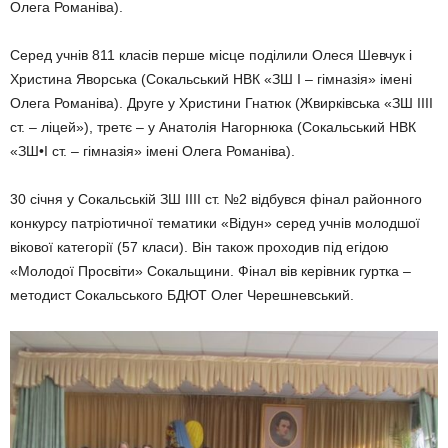
Олега Романіва).
Серед учнів 811 класів перше місце поділили Олеся Шевчук і
Христина Яворська (Сокальський НВК «ЗШ І – гімназія» імені
Олега Романіва). Друге у Христини Гнатюк (Жвирківська «ЗШ ІІІІ
ст. – ліцей»), третє – у Анатолія Нагорнюка (Сокальський НВК
«ЗШ•І ст. – гімназія» імені Олега Романіва).
30 січня у Сокальській ЗШ ІІІІ ст. №2 відбувся фінал районного
конкурсу патріотичної тематики «Відун» серед учнів молодшої
вікової категорії (57 класи). Він також проходив під егідою
«Молодої Просвіти» Сокальщини. Фінал вів керівник гуртка –
методист Сокальського БДЮТ Олег Черешневський.