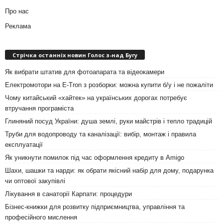
Про нас
Реклама
Стрічка останніх новин Голос з-над Бугу
Як вибрати штатив для фотоапарата та відеокамери
Електромотори на E-Tron з розборки: можна купити б/у і не пожаліти
Чому китайський «хайтек» на українських дорогах потребує
втручання програміста
Глиняний посуд України: душа землі, руки майстрів і тепло традицій
Труби для водопроводу та каналізації: вибір, монтаж і правила
експлуатації
Як уникнути помилок під час оформлення кредиту в Amigo
Шахи, шашки та нарди: як обрати якісний набір для дому, подарунка
чи оптової закупівлі
Лікування в санаторії Карпати: процедури
Бізнес-книжки для розвитку підприємництва, управління та
професійного мислення