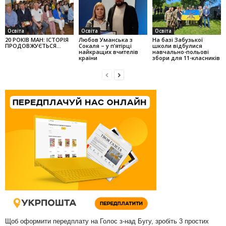
Освіта
Освіта
Освіта
20 РОКІВ МАН: ІСТОРІЯ
Любов Уман­ська з
На базі Забузької
ПРОДОВЖУЄТЬСЯ…
Сокаля – у п’ятірці
школи відбулися
найкращих вчителів
навчально-польові
країни
збори для 11-класників
Щоб оформити передплату на Голос з-над Бугу, зробіть 3 простих