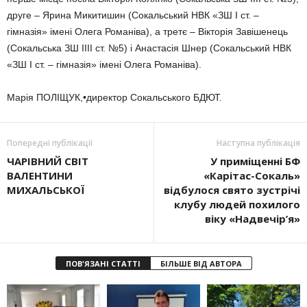
друге – Ярина Микитишин (Сокальський НВК «ЗШ І ст. –
гімназія» імені Олега Романіва), а третє – Вікторія Завішенець
(Сокальська ЗШ ІІІІ ст. №5) і Анастасія Шнер (Сокальський НВК
«ЗШ І ст. – гімназія» імені Олега Романіва).
Марія ПОЛІЩУК,•директор Сокальського БДЮТ.
Попередні публікації
Наступна публікація
ЧАРІВНИЙ СВІТ
У приміщенні БФ
ВАЛЕНТИНИ
«Карітас-Сокаль»
МИХАЛЬСЬКОЇ
відбулося свято зустрічі
клубу людей похилого
віку «Надвечір’я»
ПОВ'ЯЗАНІ СТАТТІ
БІЛЬШЕ ВІД АВТОРА