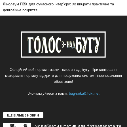
Лінолеум ПВХ для сучасного інтер’єру: як вибрати практичне та
довговічне покриття
Офіційний веб-портал газети Голос з-над Бугу. При копіюванні
матеріалів порталу відкрите для пошукових систем гіперпосилання
обов'язове!
Зконтактуйтеся з нами:
bug-sokal@ukr.net
ЩЕ БІЛЬШЕ НОВИН
Як вибрати штатив для фотоапарата та