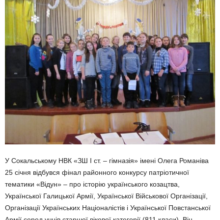
У Сокальському НВК «ЗШ І ст. – гімназія» імені Олега Романіва
25 січня відбувся фінал районного конкурсу патріотичної
тематики «Відун» – про історію українського козацтва,
Української Галицької Армії, Української Військової Організації,
Організації Українських Націоналістів і Української Повстанської
Армії серед учнів старшої вікової категорії (811 класи). Він