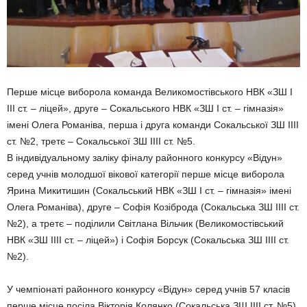
Перше місце виборола команда Великомостівського НВК «ЗШ І
ІІІ ст. – ліцей», друге – Сокальського НВК «ЗШ І ст. – гімназія»
імені Олега Романіва, перша і друга команди Сокальської ЗШ ІІІІ
ст. №2, третє – Сокальської ЗШ ІІІІ ст. №5.
В індивідуальному заліку фіналу районного конкурсу «Відун»
серед учнів молодшої вікової категорії перше місце виборола
Ярина Микитишин (Сокальський НВК «ЗШ І ст. – гімназія» імені
Олега Романіва), друге – Софія Козіброда (Сокальська ЗШ ІІІІ ст.
№2), а третє – поділили Світлана Вільчик (Великомостівський
НВК «ЗШ ІІІІ ст. – ліцей») і Софія Борсук (Сокальська ЗШ ІІІІ ст.
№2).
У чемпіонаті районного конкурсу «Відун» серед учнів 57 класів
перше місце посіла Вікторія Колянко (Сокальська ЗШ ІІІІ ст. №5),