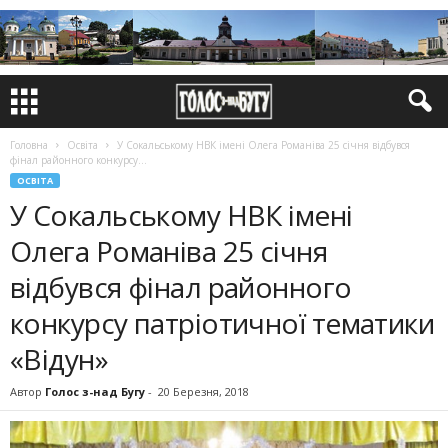
Головна
Освіта
У Сокальському НВК імені Олега Романіва 25 січня відбувся
фінал районного конкурсу...
ОСВІТА
У Сокальському НВК імені
Олега Романіва 25 січня
відбувся фінал районного
конкурсу патріотичної тематики
«Відун»
Автор
Голос з-над Бугу
-
20 Березня, 2018