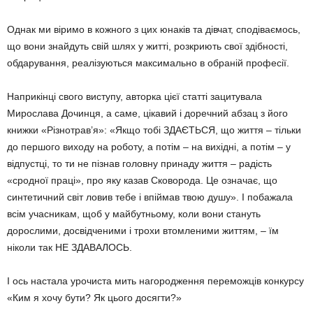
Однак ми віримо в кожного з цих юнаків та дівчат, сподіваємось,
що вони знайдуть свій шлях у житті, розкриють свої здібності,
обдару­вання, реалізуються максимально в обраній професії.
Наприкінці свого виступу, автор­ка цієї статті зацитувала
Миросла­ва Дочинця, а саме, цікавий і до­речний абзац з його
книжки «Різнотрав’я»: «Якщо тобі ЗДАЄТЬСЯ, що життя – тільки
до першого виходу на роботу, а потім – на вихідні, а потім – у
відпустці, то ти не пізнав головну принаду життя – радість
«сродної праці», про яку казав Сковорода. Це озна­чає, що
синтетичний світ ловив тебе і впіймав твою душу». І поба­жала
всім учасникам, щоб у май­бутньому, коли вони стануть
дорослими, досвідченими і трохи втом­леними життям, – їм
ніколи так НЕ ЗДАВАЛОСЬ.
І ось настала урочиста мить на­городження переможців конкурсу
«Ким я хочу бути? Як цього досягти?»