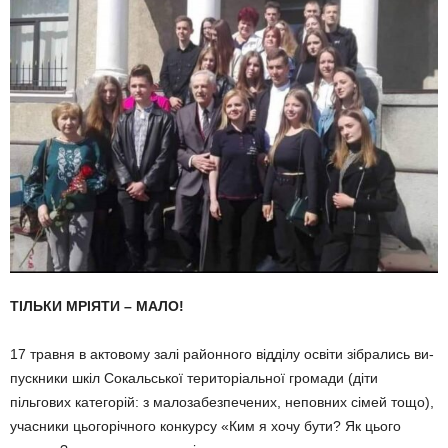
ТІЛЬКИ МРІЯТИ – МАЛО!
17 травня в актовому залі район­ного відділу освіти зібрались ви­
пускники шкіл Сокальської терито­ріальної громади (діти
пільгових категорій: з малозабезпечених, неповних сімей тощо),
учасники цьогорічного конкурсу «Ким я хочу бути? Як цього