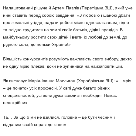
Налаштований рішуче й Артем Павлів (Перетіцька ЗШ), який уже
нині ставить перед собою завдан­ня: «З любов’ю і шаною дбати
про земельні угіддя, надати робочі місця односельчанам, гідно
та плідно трудитися на землі своїх батьків, дідів і прадідів. В
майбут­ньому ростити своїх дітей і вчи­ти їх любові до землі, до
рідного села, до неньки-України!»
Більшість конкурсантів розуміють важливість свого вибору, дехто
не одну мрію плекав, доки не зупинив­ся на найзаповітнішій.
Як висновує Марія-Іванна Мас­лиган (Хоробрівська ЗШ): «…мрія
– це початок усіх професій. У світі дуже багато різних
спеціальнос­тей, усі вони дуже важливі і необхідні. Немає
непотрібних…
Та… За що б ми не взялися, го­ловне – це бути чесним і
відданим своїй справі до кінця».