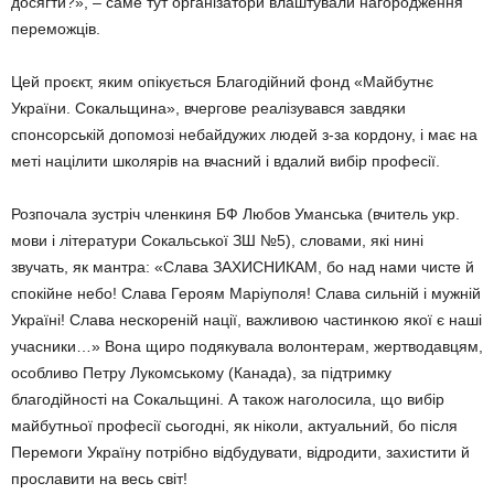
досягти?», – саме тут організатори влаштували наго­родження
переможців.
Цей проєкт, яким опікується Бла­годійний фонд «Майбутнє
України. Сокальщина», вчергове реалізу­вався завдяки
спонсорській допо­мозі небайдужих людей з-за кор­дону, і має на
меті націлити школярів на вчасний і вдалий вибір про­фесії.
Розпочала зустріч членкиня БФ Любов Уманська (вчитель укр.
мови і літератури Сокальської ЗШ №5), словами, які нині
звучать, як мантра: «Слава ЗАХИСНИКАМ, бо над нами чисте й
спокійне небо! Слава Героям Маріуполя! Слава сильній і мужній
Україні! Слава не­скореній нації, важливою частин­кою якої є наші
учасники…» Вона щиро подякувала волонтерам, жертводавцям,
особливо Петру Лу­комському (Канада), за підтримку
благодійності на Сокальщині. А та­кож наголосила, що вибір
майбут­ньої професії сьогодні, як ніколи, актуальний, бо після
Перемоги Ук­раїну потрібно відбудувати, відро­дити, захистити й
прославити на весь світ!