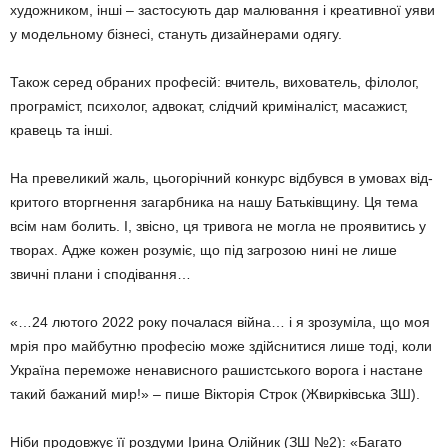
художником, інші – застосують дар малювання і креативної уяви
у модельному бізнесі, стануть дизайнерами одягу.
Також серед обраних професій: вчитель, вихователь, філолог,
прог­раміст, психолог, адвокат, слідчий криміналіст, масажист,
кравець та інші.
На превеликий жаль, цьогоріч­ний конкурс відбувся в умовах від­
критого вторгнення загарбника на нашу Батьківщину. Ця тема
всім нам болить. І, звісно, ця тривога не могла не проявитись у
творах. Адже кожен розуміє, що під загро­зою нині не лише
звичні плани і сподівання…
«…24 лютого 2022 року поча­лася війна… і я зрозуміла, що моя
мрія про майбутню професію мо­же здійснитися лише тоді, коли
Україна переможе ненависного рашистського ворога і настане
та­кий бажаний мир!» – пише Вікторія Строк (Жвирківська ЗШ).
Ніби продовжує її роздуми Ірина Олійник (ЗШ №2): «Багато