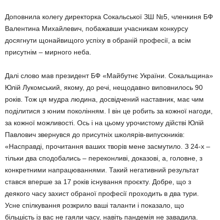
Доповнила колегу директорка Сокальської ЗШ №5, членкиня БФ
Ва­лентина Михайлевич, побажав­ши учасникам конкурсу
досягнути що­найвищого успіху в обраній про­фе­сії, а всім
присутнім – мирного неба.
Далі слово мав президент БФ «Майбутнє України. Сокальщина»
Юлій Лукомський, якому, до речі, нещодавно виповнилось 90
років. Тож ця мудра людина, досвідчений наставник, має чим
поділитися з юним поколінням. І він це робить за кожної нагоди,
за кожної можли­вості. Ось і на цьому урочистому дійстві Юлій
Павлович звернувся до присутніх школярів-випускників:
«Насправді, прочитання ваших творів мене засмутило. З 24-х –
тільки два сподобались – перекон­ливі, доказові, а, головне, з
конкрет­ними напрацюваннями. Такий нега­тивний результат
стався вперше за 17 років існування проєкту. Доб­ре, що з
деякого часу захист обра­ної професії проходить в два тури.
Усне спілкування розкрило ваші таланти і показало, що
більшість із вас не гаяли часу, навіть панде­мія не завадила.