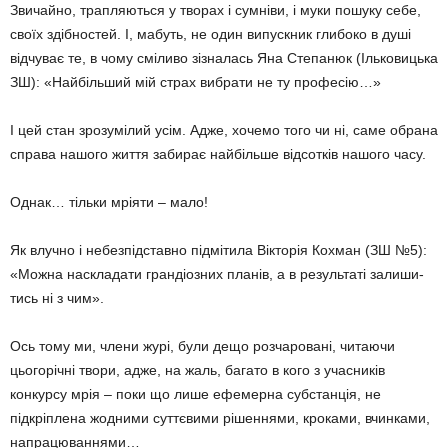
Звичайно, трапляються у творах і сумніви, і муки пошуку себе,
своїх здібностей. І, мабуть, не один ви­пускник глибоко в душі
відчуває те, в чому сміливо зізналась Яна Степанюк (Ільковицька
ЗШ): «Най­більший мій страх вибрати не ту професію…»
І цей стан зрозумілий усім. Адже, хочемо того чи ні, саме обрана
справа нашого життя забирає найбільше відсотків нашого часу.
Однак… тільки мріяти – мало!
Як влучно і небезпідставно підмі­тила Вікторія Кохман (ЗШ №5):
«Можна наскладати грандіозних планів, а в результаті залиши­
тись ні з чим».
Ось тому ми, члени журі, були дещо розчаровані, читаючи
цього­річні твори, адже, на жаль, багато в кого з учасників
конкурсу мрія – поки що лише ефемерна субстан­ція, не
підкріплена жодними суттє­вими рішеннями, кроками, вчинка­ми,
напрацюваннями…