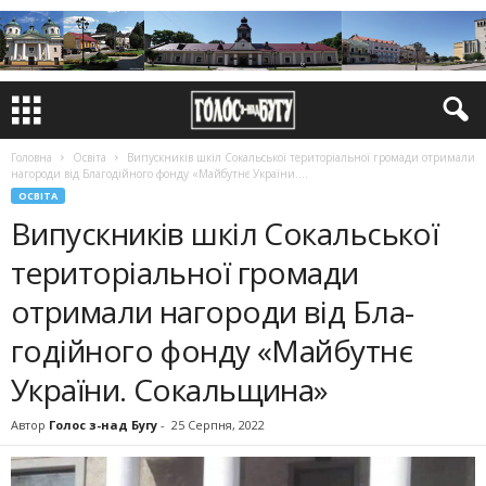
Головна
Освіта
Випускників шкіл Сокальської терито­ріальної громади отримали
нагороди від Бла­годійного фонду «Майбутнє України....
ОСВІТА
Випускників шкіл Сокальської
терито­ріальної громади
отримали нагороди від Бла­
годійного фонду «Майбутнє
України. Сокальщина»
Автор
Голос з-над Бугу
-
25 Серпня, 2022