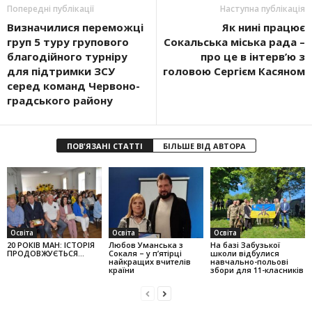
Попередні публікації
Наступна публікація
Визначилися переможці
Як нині пра­цює
груп 5 туру групового
Сокальська міська рада –
благодійного турніру
про це в інтерв’ю з
для під­тримки ЗСУ
головою Сергієм Касяном
серед команд Чер­во­но­
градсь­кого району
ПОВ'ЯЗАНІ СТАТТІ
БІЛЬШЕ ВІД АВТОРА
Освіта
Освіта
Освіта
20 РОКІВ МАН: ІСТОРІЯ
Любов Уман­ська з
На базі Забузької
ПРОДОВЖУЄТЬСЯ…
Сокаля – у п’ятірці
школи відбулися
найкращих вчителів
навчально-польові
країни
збори для 11-класників