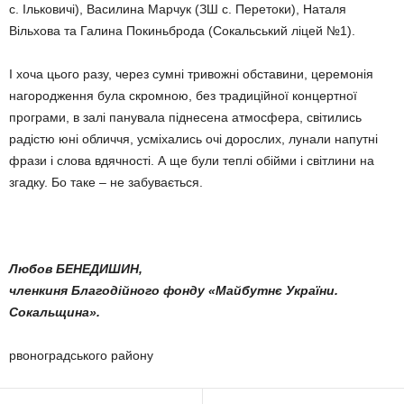
с. Ільковичі), Василина Марчук (ЗШ с. Перетоки), Наталя
Вільхова та Галина Покиньброда (Сокаль­ський ліцей №1).
І хоча цього разу, через сумні тривожні обставини, церемонія
на­городження була скромною, без традиційної концертної
програми, в залі панувала піднесена атмос­фера, світились
радістю юні облич­чя, усміхались очі дорослих, лунали напутні
фрази і слова вдячності. А ще були теплі обійми і світлини на
згадку. Бо таке – не забувається.
Любов БЕНЕДИШИН,
членкиня Благодійного фонду «Майбутнє України.
Сокальщина».
р­во­но­градсь­кого району