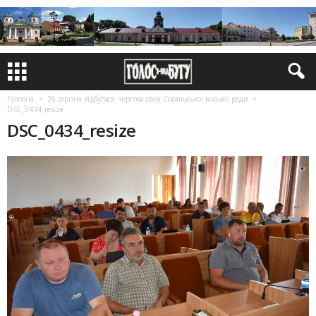
Головна
26 серпня відбулася чергова сесія Сокальської міської ради
DSC_0434_resize
DSC_0434_resize