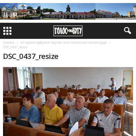
Головна
26 серпня відбулася чергова сесія Сокальської міської ради
DSC_0437_resize
DSC_0437_resize