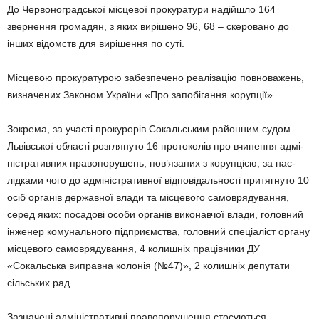
До Червоноградської місцевої прокура­тури надійшло 164
звернення громадян, з яких вирі­шено 96, 68 – скеровано до
інших відо­мств для вирішення по суті.
Місцевою прокуратурою забезпечено реа­лізацію повноважень,
визначених Законом Украї­ни «Про запобігання корупції».
Зокрема, за участі прокурорів Сокаль­ським районним судом
Львівської області розглянуто 16 протоколів про вчинення адмі­
ністративних правопорушень, пов’язаних з корупцією, за нас­
лідками чого до адміні­стративної відповідальності притягнуто 10
осіб органів державної влади та місцевого самоврядування,
серед яких: посадові особи органів виконавчої влади, головний
інженер комунального підприємства, головний спеціаліст органу
місцевого самоврядуван­ня, 4 колишніх працівники ДУ
«Сокальська виправна колонія (№47)», 2 колишніх депу­та­ти
сільських рад.
Зазначені адміністративні правопорушен­ня стосуються