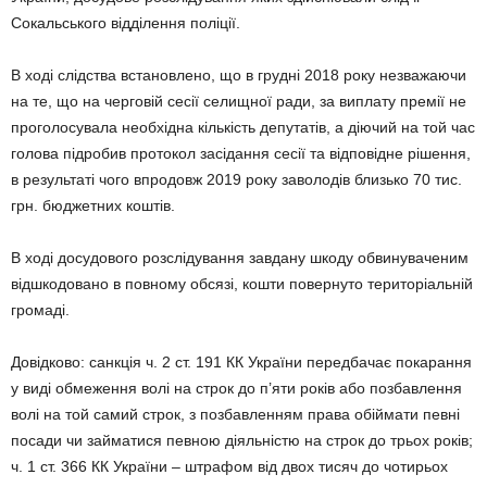
Сокальського відділення поліції.
В ході слідства встановлено, що в грудні 2018 року незважаючи
на те, що на черговій сесії селищної ради, за виплату премії не
проголосувала необхідна кількість депутатів, а діючий на той час
голова підробив протокол засідання сесії та відповідне рішення,
в результаті чого впродовж 2019 року заволодів близько 70 тис.
грн. бюджетних коштів.
В ході досудового розслідування завдану шкоду обвину­ваченим
відшкодовано в повному обсязі, кошти повернуто територіальній
громаді.
Довідково: санкція ч. 2 ст. 191 КК України передбачає покарання
у виді обмеження волі на строк до п’яти років або позбавлення
волі на той самий строк, з позбавленням права обіймати певні
посади чи займатися певною діяльністю на строк до трьох років;
ч. 1 ст. 366 КК України – штрафом від двох тисяч до чотирьох