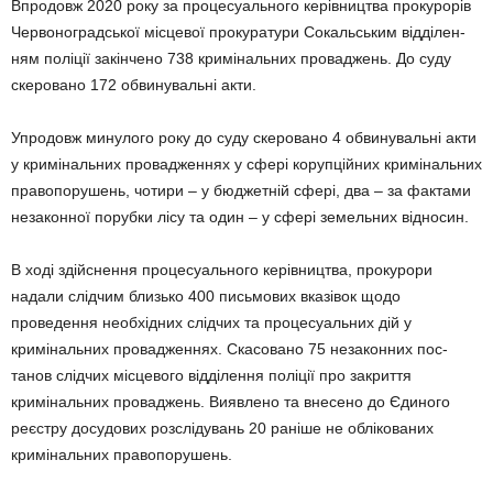
Впродовж 2020 року за процесуального керівництва прокурорів
Червоноградської місцевої прокуратури Сокальським відділен­
ням поліції закінчено 738 кримінальних проваджень. До суду
скеровано 172 обви­ну­вальні акти.
Упродовж минулого року до суду скеро­вано 4 обвинувальні акти
у кримінальних провадженнях у сфері корупційних кримі­нальних
правопо­ру­шень, чотири – у бюд­жетній сфері, два – за фактами
незаконної порубки лісу та один – у сфері земельних відносин.
В ході здійснення процесуального керів­ництва, прокурори
надали слідчим близько 400 письмових вказівок щодо
проведення необхідних слідчих та процесуальних дій у
кримінальних про­вад­женнях. Скасовано 75 незаконних пос­
танов слідчих місцевого від­ділення поліції про зак­риття
кримінальних проваджень. Вияв­­лено та внесено до Єди­ного
реєстру досудових роз­слідувань 20 раніше не облікованих
кримінальних право­порушень.