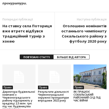
прокуратури.
Попередні публікації
Наступна публікація
На ставку села Поториця
Оголошено номінантів
вже втретє відбувся
останнього чемпіонату
традиційний турнір з
Сокальського району з
хокею
футболу 2020 року
ПОВ'ЯЗАНІ СТАТТІ
БІЛЬШЕ ВІД АВТОРА
Право
Право
Право
Директора будівельної
Результати діяльності
ЯК ПРАЦЮЄ
компанії з
Червоноградської
СОКАЛЬСЬКИЙ
Червоноградського
окружної прокуратури
РАЙОННИЙ СУД ПІД
району підозрюють у
впродовж 2022 року
ЧАС ВІЙНИ
крадіжці 2,5 млн. грн.
під час будівництва