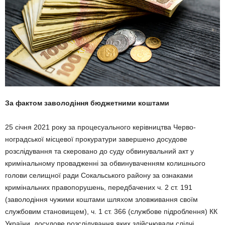
За фактом заволодіння бюджетними коштами
25 січня 2021 року за процесуального керівництва Черво­
ноградської місцевої прокуратури завершено досудове
розслідування та скеровано до суду обвинувальний акт у
кримінальному провадженні за обвинуваченням колишнього
голови cелищної ради Сокальського району за ознаками
кримінальних правопорушень, передбачених ч. 2 ст. 191
(заволодіння чужими коштами шляхом зловживання своїм
службовим становищем), ч. 1 ст. 366 (службове підроблення) КК
України, досудове розслідування яких здійснювали слідчі