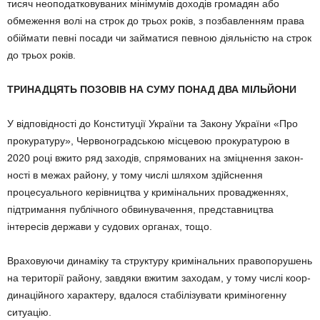
тисяч неоподат­ковуваних мінімумів доходів громадян або
обмеження волі на строк до трьох років, з позбавленням права
обіймати певні посади чи займатися певною діяльністю на строк
до трьох років.
ТРИНАДЦЯТЬ ПОЗОВІВ НА СУМУ ПОНАД ДВА МІЛЬЙОНИ
У відповідності до Конституції України та За­кону України «Про
прокуратуру», Червоноградсь­кою місцевою прокуратурою в
2020 році вжито ряд заходів, спрямованих на зміцнення закон­
ності в межах району, у тому числі шляхом здій­снення
процесуаль­ного керівництва у кримі­наль­них провад­женнях,
підтримання публічного об­вину­­ва­чення, представництва
інтересів держа­ви у судових органах, тощо.
Враховуючи динаміку та структуру кримі­наль­­них правопорушень
на території району, завдяки вжитим заходам, у тому числі коор­
динаційного ха­рактеру, вдалося стабілізу­вати криміногенну
ситуацію.