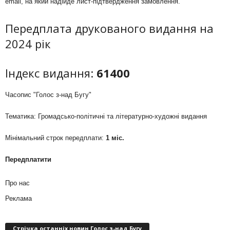
email, на який надійде лист-підтвердження замовлення.
Передплата друкованого видання на
2024 рік
Індекс видання:
61400
Часопис "Голос з-над Бугу"
Тематика: Громадсько-політичні та літературно-художні видання
Мінімальний строк передплати:
1 міс.
Передплатити
Про нас
Реклама
Стрічка останніх новин Голос з-над Бугу