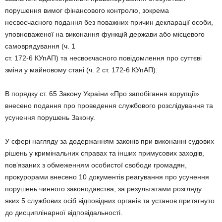
порушення вимог фінансово­го кон­тролю, зокрема
несвоєчасного по­дан­ня без по­важ­них причин декларації особи,
уповноваженої на виконання функцій держа­ви або місцевого
самоврядування (ч. 1
ст. 172-6 КУпАП) та несвоєчасного повідом­лен­ня про суттєві
зміни у майновому стані (ч. 2 ст. 172-6 КУпАП).
В порядку ст. 65 Закону України «Про запобі­гання корупції»
внесено подання про проведення службового розслідування та
усунення порушень Закону.
У сфері нагляду за додержанням законів при вико­нанні судових
рішень у криміналь­них справах та інших примусових заходів,
пов’язаних з обме­женням особистої свободи громадян,
прокуро­рами внесено 10 докумен­тів реагування про усу­нення
порушень чинного законодавства, за ре­зу­ль­татами розгляду
яких 5 службових осіб від­повідних органів та установ притягнуто
до ди­с­­цип­лінарної відповідальності.