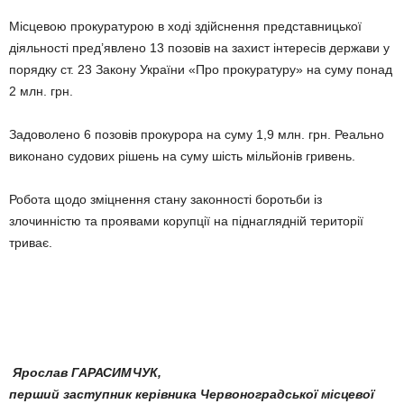
Місцевою прокуратурою в ході здійснення представницької
діяльності пред’явлено 13 по­зовів на захист інтересів держави у
поряд­ку ст. 23 Закону України «Про прокуратуру» на суму понад
2 млн. грн.
Задоволено 6 позовів прокурора на суму 1,9 млн. грн. Реально
виконано судових рішень на суму шість мільйонів гривень.
Робота щодо зміцнення стану законності боротьби із
злочинністю та проявами корупції на піднаглядній території
триває.
Ярослав ГАРАСИМЧУК,
перший заступник керівника Червоноградської місцевої