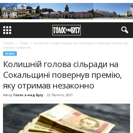
Головна
Право
Колишній голова сільради на Сокальщині повернув премію, яку
отримав незаконно
ПРАВО
Колишній голова сільради на
Сокальщині повернув премію,
яку отримав незаконно
Автор
Голос з-над Бугу
-
22 Лютого, 2021