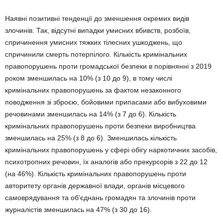
Наявні позитивні тенденції до зменшення окремих видів
злочинів. Так, відсутні випадки умисних вбивств, розбоїв,
спричинення умисних тяжких тілесних ушкоджень, що
спричинили смерть потерпілого. Кількість кримінальних
правопорушень проти громад­ської безпеки в порівнянні з 2019
роком зменшилась на 10% (з 10 до 9), в тому числі
кримінальних право­порушень за фактом незаконного
поводження зі зброєю, бойо­вими припасами або вибуховими
речовина­ми зменшилась на 14% (з 7 до 6). Кіль­кість
кримінальних правопорушень проти безпеки виробництва
зменшилась на 25% (з 8 до 6). Зменшилась кількість
кримінальних правопо­рушень у сфері обігу наркотичних засобів,
психотропних речовин, їх аналогів або прекур­сорів з 22 до 12
(на 46%). Кіль­кість кримінальних правопорушень проти
авторитету органів державної влади, органів місцевого
самовряду­вання та об’єднань громадян та злочинів проти
журналістів змен­шилась на 47% (з 30 до 16).