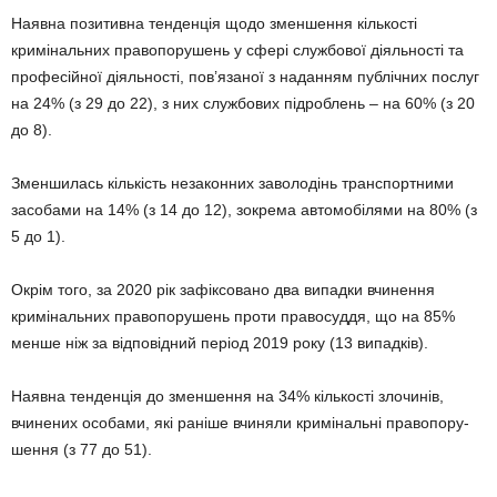
Наявна позитивна тенденція щодо змен­шення кількості
кримінальних правопору­шень у сфері службової діяльності та
про­фе­сійної діяльності, пов’язаної з наданням публічних послуг
на 24% (з 29 до 22), з них службових підроблень – на 60% (з 20
до 8).
Зменшилась кількість незаконних заво­лодінь тран­спортними
засобами на 14% (з 14 до 12), зок­рема автомобілями на 80% (з
5 до 1).
Окрім того, за 2020 рік зафіксовано два випадки вчинення
кримінальних право­порушень проти правосуддя, що на 85%
менше ніж за відповідний період 2019 року (13 випадків).
Наявна тенденція до зменшення на 34% кількості злочинів,
вчинених особами, які раніше вчиняли кримінальні правопору­
шення (з 77 до 51).