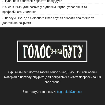
Лікування в санаторії Карпати: процедури
Бізнес-книжки для розвитку підприємництва, управління та
професійного мислення
Лінолеум ПВХ для сучасного інтер’єру: як вибрати практичне та
довговічне покриття
Офіційний веб-портал газети Голос з-над Бугу. При копіюванні
матеріалів порталу відкрите для пошукових систем гіперпосилання
обов'язове!
Зконтактуйтеся з нами:
bug-sokal@ukr.net