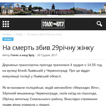
Головна
Право
На смерть збив 29річну жінку
ПРАВО
На смерть збив 29річну жінку
Автор
Голос з-над Бугу
-
20 Грудня, 2017
Дорожньо-транспортна пригода трапилася 4 грудня о 14.05 год.
на вулиці Бічній Львівській у Червонограді. Про це відділ
комунікації поліції у Львівській області.
Як встановили поліцейські, водій автомобіля «Мерседес Віто»,
34річний мешканець Червонограда, скоїв наїзд на пішохода,
29річну жительку Сокальського району. Внаслідок отриманих
травм жінка померла у лікарні.