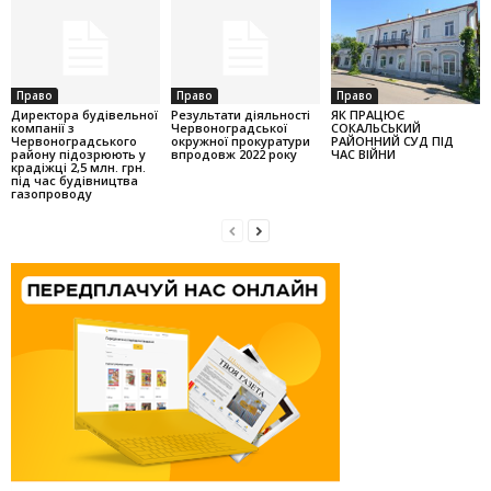
Право
Право
Право
Директора будівельної
Результати діяльності
ЯК ПРАЦЮЄ
компанії з
Червоноградської
СОКАЛЬСЬКИЙ
Червоноградського
окружної прокуратури
РАЙОННИЙ СУД ПІД
району підозрюють у
впродовж 2022 року
ЧАС ВІЙНИ
крадіжці 2,5 млн. грн.
під час будівництва
газопроводу