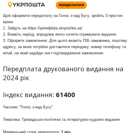
Щоб оформити передплату на Голос з-над Бугу, зробіть 3 простих
кроки:
1. Зайдіть на
https://peredplata.ukrposhta.ua/
.
2. Вкажіть період, впродовж якого хочете отримувати видання.
3. Оформте замовлення. Для цього вкажіть ПІБ замовника, поштову
адресу, за якою потрібно доставляти періодику, номер телефону та
email, на який надійде лист-підтвердження замовлення.
Передплата друкованого видання на
2024 рік
Індекс видання:
61400
Часопис "Голос з-над Бугу"
Тематика: Громадсько-політичні та літературно-художні видання
Мінімальний строк передплати:
1 міс.