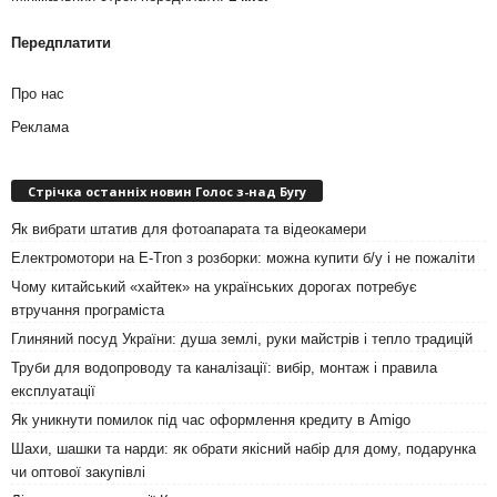
Передплатити
Про нас
Реклама
Стрічка останніх новин Голос з-над Бугу
Як вибрати штатив для фотоапарата та відеокамери
Електромотори на E-Tron з розборки: можна купити б/у і не пожаліти
Чому китайський «хайтек» на українських дорогах потребує
втручання програміста
Глиняний посуд України: душа землі, руки майстрів і тепло традицій
Труби для водопроводу та каналізації: вибір, монтаж і правила
експлуатації
Як уникнути помилок під час оформлення кредиту в Amigo
Шахи, шашки та нарди: як обрати якісний набір для дому, подарунка
чи оптової закупівлі