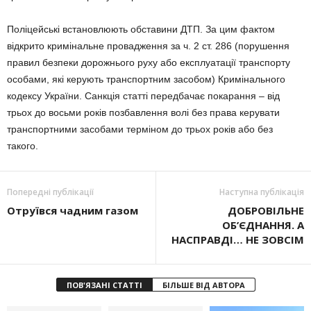
Поліцейські встановлюють обставини ДТП. За цим фактом
відкрито кримінальне провадження за ч. 2 ст. 286 (порушення
правил безпеки дорожнього руху або експлуатації транспорту
особами, які керують транспортним засобом) Кримінального
кодексу України. Санкція статті передбачає покарання – від
трьох до восьми років позбавлення волі без права керувати
транспортними засобами терміном до трьох років або без
такого.
Попередні публікації
Наступна публікація
Отруївся чадним газом
ДОБРОВІЛЬНЕ
ОБ’ЄДНАННЯ. А
НАСПРАВДІ… НЕ ЗОВСІМ
ПОВ'ЯЗАНІ СТАТТІ
БІЛЬШЕ ВІД АВТОРА