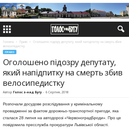
Головна
Право
Оголошено підозру депутату, який напідпитку на смерть збив
велосипедистку
ПРАВО
Оголошено підозру депутату,
який напідпитку на смерть збив
велосипедистку
Автор
Голос з-над Бугу
-
6 Серпня, 2018
Розпочали досудове розслідування у кримінальному
провадженні за фактом дорожньо-транспортної пригоди, яка
сталася 28 липня на автодорозі «ЧервоноградБроди». Про це
повідомила пресслужба прокуратури Львівської області.