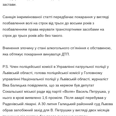
застави.
Санкція інкримінованої статті передбачає покарання у вигляді
позбавлення волі на строк від трьох до восьми років з
позбавленням права керувати транспортними засобами на
строк до трьох років або без такого.
Вчинення злочину у стані алкогольного сп’яніння є обставиною,
яка обтяжує покарання винуватця ДТП.
P.S. Член поліцейської комісії в Управлінні патрульної поліції у
Львівській області, голова поліцейської комісії у Головному
управлінні Національної поліції у Львівській області, журналіст
Віка Балицька повідомила, що за кермом був депутат
Сокальської міської ради від партії «Воля» Василь Петрушка, у
нього в крові виявлено 1,6 проміле. Після аварії перебував у
Радехівській лікарні. А 30 липня Галицький районний суд Львова
обрав запобіжний захід для В. Петрушки у вигляді двох місяців