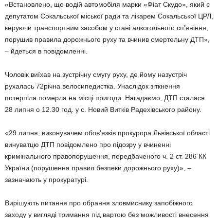
«Встановлено, що водій автомобіля марки «Фіат Скудо», який є
депутатом Сокальської міської ради та лікарем Сокальської ЦРЛ,
керуючи транспортним засобом у стані алкогольного сп’яніння,
порушив правила дорожнього руху та вчинив смертельну ДТП»,
– йдеться в повідомленні.
Чоловік виїхав на зустрічну смугу руху, де йому назустріч
рухалась 72річна велосипедистка. Унаслідок зіткнення
потерпіла померла на місці пригоди. Нагадаємо, ДТП сталася
28 липня о 12.30 год. у с. Новий Витків Радехівського району.
«29 липня, виконувачем обов’язків прокурора Львівської області
винуватцю ДТП повідомлено про підозру у вчиненні
кримінального правопорушення, передбаченого ч. 2 ст. 286 КК
України (порушення правил безпеки дорожнього руху)», –
зазначають у прокуратурі.
Вирішують питання про обрання зловмиснику запобіжного
заходу у вигляді тримання під вартою без можливості внесення