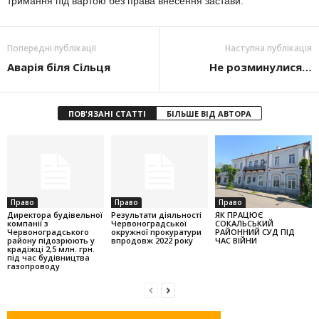
тримання під вартою без права внесення застави.
Попередні публікації
Наступна публікація
Аварія біля Сільця
Не розминулися…
ПОВ'ЯЗАНІ СТАТТІ
БІЛЬШЕ ВІД АВТОРА
Право
Право
Право
Директора будівельної
Результати діяльності
ЯК ПРАЦЮЄ
компанії з
Червоноградської
СОКАЛЬСЬКИЙ
Червоноградського
окружної прокуратури
РАЙОННИЙ СУД ПІД
району підозрюють у
впродовж 2022 року
ЧАС ВІЙНИ
крадіжці 2,5 млн. грн.
під час будівництва
газопроводу