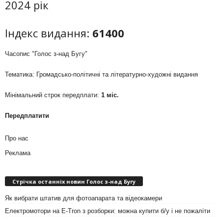
2024 рік
Індекс видання:
61400
Часопис "Голос з-над Бугу"
Тематика: Громадсько-політичні та літературно-художні видання
Мінімальний строк передплати:
1 міс.
Передплатити
Про нас
Реклама
Стрічка останніх новин Голос з-над Бугу
Як вибрати штатив для фотоапарата та відеокамери
Електромотори на E-Tron з розборки: можна купити б/у і не пожаліти