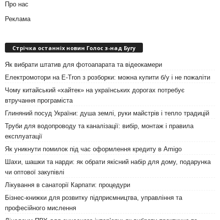
Про нас
Реклама
Стрічка останніх новин Голос з-над Бугу
Як вибрати штатив для фотоапарата та відеокамери
Електромотори на E-Tron з розборки: можна купити б/у і не пожаліти
Чому китайський «хайтек» на українських дорогах потребує
втручання програміста
Глиняний посуд України: душа землі, руки майстрів і тепло традицій
Труби для водопроводу та каналізації: вибір, монтаж і правила
експлуатації
Як уникнути помилок під час оформлення кредиту в Amigo
Шахи, шашки та нарди: як обрати якісний набір для дому, подарунка
чи оптової закупівлі
Лікування в санаторії Карпати: процедури
Бізнес-книжки для розвитку підприємництва, управління та
професійного мислення