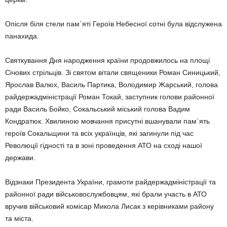
Опісля біля стели пам`яті Героїв Небесної сотні була відслужена
панахида.
Святкування Дня народження країни продовжилось на площі
Січових стрільців. Зі святом вітали священики Роман Синицький,
Ярослав Валюх, Василь Партика, Володимир Жарський, голова
райдержадміністрації Роман Токай, заступник голови районної
ради Василь Бойко, Сокальський міський голова Вадим
Кондратюк. Хвилиною мовчання присутні вшанували пам`ять
героїв Сокальщини та всіх українців, які загинули під час
Революції гідності та в зоні проведення АТО на сході нашої
держави.
Відзнаки Президента України, грамоти райдержадміністрації та
районної ради військовослужбовцям, які брали участь в АТО
вручив військовий комісар Микола Лисак з керівниками району
та міста.