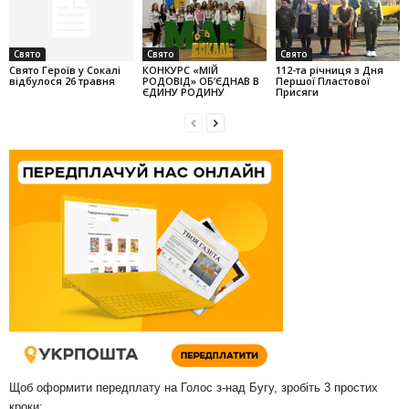
Свято
Свято
Свято
Свято Героїв у Сокалі
КОНКУРС «МІЙ
112-та річниця з Дня
відбулося 26 травня
РОДОВІД» ОБ’ЄДНАВ В
Першої Пластової
ЄДИНУ РОДИНУ
Присяги
Щоб оформити передплату на Голос з-над Бугу, зробіть 3 простих
кроки: