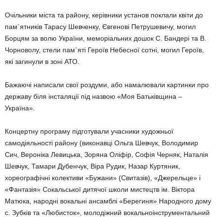
Очільники міста та району, керівники установ поклали квіти до
пам`ятників Тарасу Шевченку, Євгенові Петрушевичу, могил
Борцям за волю України, меморіальних дошок С. Бандері та В.
Чорноволу, стели пам`яті Героїв Небесної сотні, могил Героїв,
які загинули в зоні АТО.
Бажаючі написали свої роздуми, або намалювали картинки про
державу біля інсталяції під назвою «Моя Батьківщина –
Україна».
Концертну програму підготували учасники художньої
самодіяльності району (виконавці Ольга Шевчук, Володимир
Сич, Вероніка Левицька, Зоряна Оліфір, Софія Черняк, Наталія
Шевчук, Тамари Дубенчук, Віра Рудик, Назар Куртяник,
хореографічні колективи «Бужани» (Свитазів), «Джерельце» і
«Фантазія» Сокальської дитячої школи мистецтв ім. Віктора
Матюка, народні вокальні ансамблі «Берегиня» Народного дому
с. Зубків та «Любисток», молодіжний вокальноінструментальний