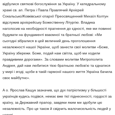
відбулися святкові богослужіння за Україну. У катедральному
храмі св. ап. Петра і Павла Правлячий Архієрей
СокальськоЖовківської єпархії Преосвященний Михаїл Колтун
відслужив архієрейську Божественну Літургію. Владика
наголосив на необхідності прагнення до єдності, яке ми повинні
будувати на фундаменті взаємної та братньої любові: «Ми
сьогодні зібралися в цей величний день проголошення
незалежності нашої України, щоб занести свої молитви «Боже,
Україну збережи. Боже, подай нам світла, щоб ми ходили
правдивими дорогами». За словами молитви Митрополита
Андрея, дай нам любитися тією братньою любов’ю та єднатися
у мирі і згоді, щоби в такій гармонії нашого життя Україна бачила
своє майбутнє».
А о. Ярослав Кащук зазначив, що дух патріотизму у більшості
українців кудись подівся, немає вже тієї піднесеності, гордості за
країну, за Державний прапор, завдяки яким ми здобули цю
незалежність. Про це також й свідчить малочисельність людей у
церкві.