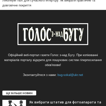
Лінолеум ПВХ для сучасного інтер’єру: як вибрати практичне та
довговічне покриття
Офіційний веб-портал газети Голос з-над Бугу. При копіюванні
матеріалів порталу відкрите для пошукових систем гіперпосилання
обов'язове!
Зконтактуйтеся з нами:
bug-sokal@ukr.net
ЩЕ БІЛЬШЕ НОВИН
Як вибрати штатив для фотоапарата та