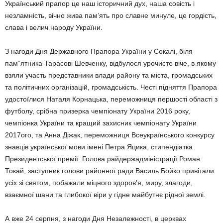
Український прапор це наш історичний дух, наша совість і
незламність, вічно жива пам’ять про славне минуле, це гордість,
слава і велич народу України.
З нагоди Дня Державного Прапора України у Сокалі, біля
пам”ятника Тарасові Шевченку, відбулося урочисте віче, в якому
взяли участь представники влади району та міста, громадських
та політичних організацій, громадськість. Честі підняття Прапора
удостоїлися Наталя Корнацька, переможниця першості області з
футболу, срібна призерка чемпіонату України 2016 року,
чемпіонка України та кращий захисник чемпіонату України
2017ого, та Анна Діжак, переможниця Всеукраїнського конкурсу
знавців української мови імені Петра Яцика, стипендіатка
Президентської премії. Голова райдержадміністрації Роман
Токай, заступник голови районної ради Василь Бойко привітали
усіх зі святом, побажали міцного здоров’я, миру, злагоди,
взаємної шани та глибокої віри у гідне майбутнє рідної землі.
А вже 24 серпня, з нагоди Дня Незалежності, в церквах