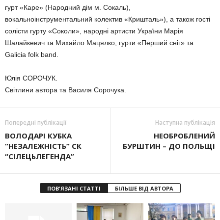
гурт «Каре» (Народний дім м. Сокаль),
вокальноінструментальний колектив «Кришталь»), а також гості
солісти гурту «Соколи», народні артисти України Марія
Шалайкевич та Михайло Мацялко, гурти «Перший сніг» та
Galicia folk band.
Юлія СОРОЧУК.
Світлини автора та Василя Сорочука.
Попередні публікації
Наступна публікація
ВОЛОДАРІ КУБКА
НЕОБРОБЛЕНИЙ
“НЕЗАЛЕЖНІСТЬ” СК
БУРШТИН – ДО ПОЛЬЩІ
“СІЛЕЦЬЛЕГЕНДА”
ПОВ'ЯЗАНІ СТАТТІ
БІЛЬШЕ ВІД АВТОРА