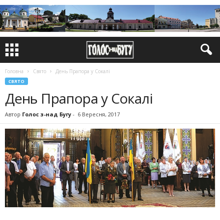
Головна
Свято
День Прапора у Сокалі
СВЯТО
День Прапора у Сокалі
Автор
Голос з-над Бугу
-
6 Вересня, 2017