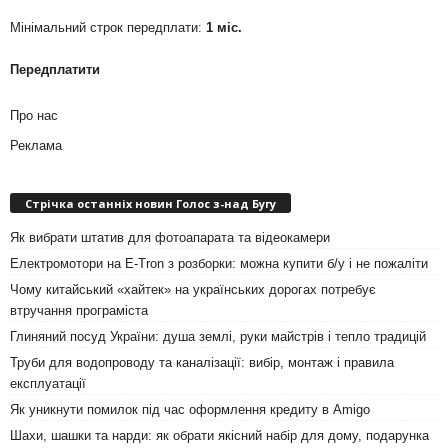
Мінімальний строк передплати:
1 міс.
Передплатити
Про нас
Реклама
Стрічка останніх новин Голос з-над Бугу
Як вибрати штатив для фотоапарата та відеокамери
Електромотори на E-Tron з розборки: можна купити б/у і не пожаліти
Чому китайський «хайтек» на українських дорогах потребує
втручання програміста
Глиняний посуд України: душа землі, руки майстрів і тепло традицій
Труби для водопроводу та каналізації: вибір, монтаж і правила
експлуатації
Як уникнути помилок під час оформлення кредиту в Amigo
Шахи, шашки та нарди: як обрати якісний набір для дому, подарунка