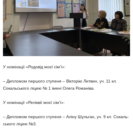
У номінації «Родовід моєї сім’ї»:
– Дипломом першого ступеня – Вікторію Литвин, уч. 11 кл.
Сокаль­ського ліцею № 1 імені Олега Ро­маніва.
У номінації «Реліквії моєї сім’ї»:
– Дипломом першого ступеня – Аліну Шульган, уч. 9 кл. Сокаль­
ського ліцею №3.