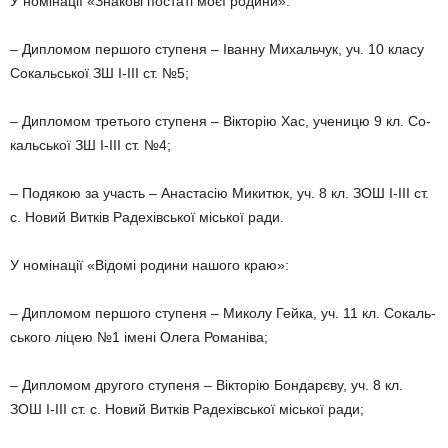
У номінації «Знакові постаті моєї родини»:
– Дипломом першого ступеня – Іванну Михальчук, уч. 10 класу
Сокальської ЗШ І-ІІІ ст. №5;
– Дипломом третього ступеня – Вікторію Хас, ученицю 9 кл. Со­
кальської ЗШ І-ІІІ ст. №4;
– Подякою за участь – Анастасію Микитюк, уч. 8 кл. ЗОШ І-ІІІ ст.
с. Новий Витків Радехівської місь­кої ради.
У номінації «Відомі родини нашо­го краю»:
– Дипломом першого ступеня – Миколу Гейка, уч. 11 кл. Сокаль­
ського ліцею №1 імені Олега Рома­ніва;
– Дипломом другого ступеня – Вікторію Бондарєву, уч. 8 кл.
ЗОШ І-ІІІ ст. с. Новий Витків Радехівської міської ради;