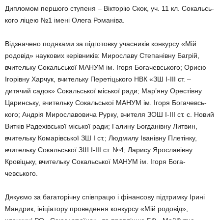
Дипломом першого ступеня – Вікторію Скок, уч. 11 кл. Сокальсь­
кого ліцею №1 імені Олега Рома­ніва.
Відзначено подяками за підготов­ку учасників конкурсу «Мій
родо­від» наукових керівників: Мирос­лаву Степанівну Багрій,
вчительку Сокальської МАНУМ ім. Ігоря Богачевського; Орисю
Ігорівну Харчук, вчительку Перетіцького НВК «ЗШ І-ІІІ ст. –
дитячий садок» Сокаль­ської міської ради; Мар’яну Орес­тівну
Царинську, вчительку Сокаль­ської МАНУМ ім. Ігоря Богачевсь-
кого; Андрія Мирославовича Рурку, вчителя ЗОШ І-ІІІ ст. с. Новий
Витків Радехівської міської ради; Галину Богданівну Литвин,
вчительку Ко­марівської ЗШ I ст.; Людмилу Іва­нівну Плетінку,
вчительку Сокаль­ської ЗШ І-ІІІ ст. №4; Ларису Ярославівну
Кровіцьку, вчительку Со­кальської МАНУМ ім. Ігоря Бога­
чевського.
Дякуємо за багаторічну співпра­цю і фінансову підтримку Ірині
Мандрик, ініціатору проведення конкурсу «Мій родовід»,