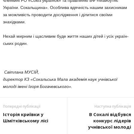
членкині РО «Союз українок» та правлінню БФ «Майбутнє
України. Сокальщи­на». Особлива вдячність нашим захисникам
за можливість прово­дити дослідження і ділитися своїми
знахідками.
Нехай мирним і щасливим буде життя наших дітей і усіх україн­
ських родин.
Світлана МУСІЙ,
директор КЗ «Сокальська Мала академія наук учнівської
молоді імені Ігоря Богачевського».
Попередні публікації
Наступна публікація
Історія криївки у
В Сокалі від­бувся
Шмітківському лісі
конкурс ліде­рів
учнівської молоді