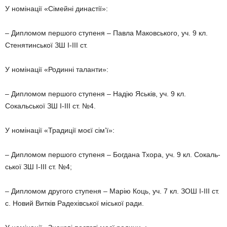
У номінації «Сімейні династії»:
– Дипломом першого ступеня – Павла Маковського, уч. 9 кл.
Сте­нятинської ЗШ І-ІІІ ст.
У номінації «Родинні таланти»:
– Дипломом першого ступеня – Надію Яськів, уч. 9 кл.
Сокальської ЗШ І-ІІІ ст. №4.
У номінації «Традиції моєї сім’ї»:
– Дипломом першого ступеня – Богдана Тхора, уч. 9 кл. Сокаль­
ської ЗШ І-ІІІ ст. №4;
– Дипломом другого ступеня – Марію Коць, уч. 7 кл. ЗОШ І-ІІІ ст.
с. Новий Витків Радехівської місь­кої ради.