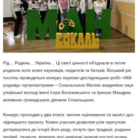
Рід… Родина… Україна… Ці святі цінності об’єднали в тепле
родинне коло юних науковців, педагогів та батьків. Восьмий рік
поспіль прово­диться конкурс науково-дослід­ницьких робіт «Мій
родовід» орга­нізаторами – Сокальською Малою академією наук
учнівської молоді імені Ігоря Богачевського та Іриною Мандрик,
активною громадською діячкою Сокальщини.
Конкурс проходив у два етапи: заочне оцінювання та захист дос­
лідницького проєкту. Кожен учас­ник дозволив усім присутнім
дотор­кнутися до історії його роду, почути про традиції, родинні
реліквії, та­ланти, відкрити досі невідомі зна­кові постаті родин