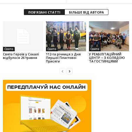
ПОВ'ЯЗАНІ СТАТТІ
БІЛЬШЕ ВІД АВТОРА
Свято
Свято
Свято
Свято Героїв у Сокалі
112-та річниця з Дня
У РЕАБІЛІТАЦІЙНИЙ
відбулося 26 травня
Першої Пластової
ЦЕНТР – З КОЛЯДОЮ
Присяги
ТА ГОСТИНЦЯМИ