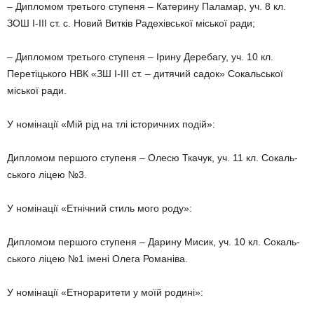
– Дипломом третього ступеня – Катерину Паламар, уч. 8 кл.
ЗОШ І-ІІІ ст. с. Новий Витків Радехівської міської ради;
– Дипломом третього ступеня – Ірину Деребагу, уч. 10 кл.
Перетіць­кого НВК «ЗШ І-ІІІ ст. – дитячий садок» Сокальської
міської ради.
У номінації «Мій рід на тлі істо­ричних подій»:
Дипломом першого ступеня – Олесю Ткачук, уч. 11 кл. Сокаль­
ського ліцею №3.
У номінації «Етнічний стиль мого роду»:
Дипломом першого ступеня – Дарину Мисик, уч. 10 кл. Сокаль­
ського ліцею №1 імені Олега Ро­маніва.
У номінації «Етнораритети у моїй родині»: