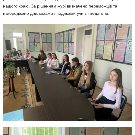
нашого краю. За рішенням журі визначено пере­можців та
нагороджено дипломами і подяками учнів і педагогів.