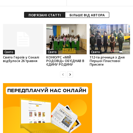
ПОВ'ЯЗАНІ СТАТТІ
БІЛЬШЕ ВІД АВТОРА
Свято
Свято
Свято
Свято Героїв у Сокалі
КОНКУРС «МІЙ
112-та річниця з Дня
відбулося 26 травня
РОДОВІД» ОБ’ЄДНАВ В
Першої Пластової
ЄДИНУ РОДИНУ
Присяги