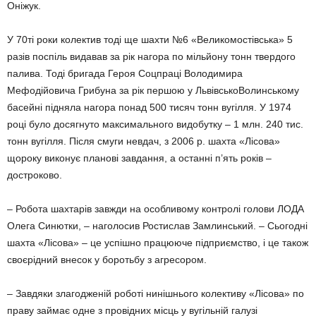
Оніжук.
У 70ті роки колектив тоді ще шахти №6 «Великомостівська» 5
разів поспіль видавав за рік нагора по мільйону тонн твердого
палива. Тоді бригада Героя Соцпраці Володимира
Мефодійовича Грибуна за рік першою у ЛьвівськоВолинському
басейні підняла нагора понад 500 тисяч тонн вугілля. У 1974
році було досягнуто максимального видобутку – 1 млн. 240 тис.
тонн вугілля. Після смуги невдач, з 2006 р. шахта «Лісова»
щороку виконує планові завдання, а останні п’ять років –
достроково.
– Робота шахтарів завжди на особливому контролі голови ЛОДА
Олега Синютки, – наголосив Ростислав Замлинський. – Сьогодні
шахта «Лісова» – це успішно працююче підприємство, і це також
своєрідний внесок у боротьбу з агресором.
– Завдяки злагодженій роботі нинішнього колективу «Лісова» по
праву займає одне з провідних місць у вугільній галузі