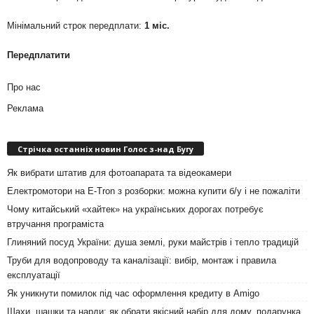
Мінімальний строк передплати:
1 міс.
Передплатити
Про нас
Реклама
Стрічка останніх новин Голос з-над Бугу
Як вибрати штатив для фотоапарата та відеокамери
Електромотори на E-Tron з розборки: можна купити б/у і не пожаліти
Чому китайський «хайтек» на українських дорогах потребує
втручання програміста
Глиняний посуд України: душа землі, руки майстрів і тепло традицій
Труби для водопроводу та каналізації: вибір, монтаж і правила
експлуатації
Як уникнути помилок під час оформлення кредиту в Amigo
Шахи, шашки та нарди: як обрати якісний набір для дому, подарунка