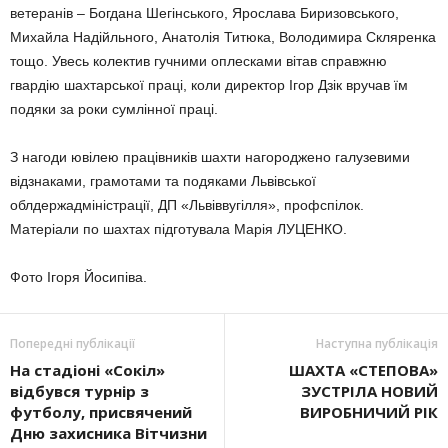
ветеранів – Богдана Шегінського, Ярослава Биризовського,
Михайла Надійльного, Анатолія Титюка, Володимира Скляренка
тощо. Увесь колектив гучними оплесками вітав справжню
гвардію шахтарської праці, коли директор Ігор Дзік вручав їм
подяки за роки сумлінної праці.
З нагоди ювілею працівників шахти нагороджено галузевими
відзнаками, грамотами та подяками Львівської
облдержадміністрації, ДП «Львіввугілля», профспілок.
Матеріали по шахтах підготувала Марія ЛУЦЕНКО.
Фото Ігоря Йосипіва.
Попередні публікації
Наступна публікація
На стадіоні «Сокіл»
ШАХТА «СТЕПОВА»
відбувся турнір з
ЗУСТРІЛА НОВИЙ
футболу, присвячений
ВИРОБНИЧИЙ РІК
Дню захисника Вітчизни