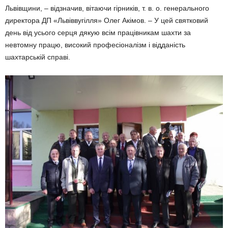
Львівщини, – відзначив, вітаючи гірників, т. в. о. генерального
директора ДП «Львіввугілля» Олег Акімов. – У цей святковий
день від усього серця дякую всім працівникам шахти за
невтомну працю, високий професіоналізм і відданість
шахтарській справі.