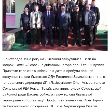
5 листопада 1963 року на Львівщині закрутилися шківи на
копрах шахти «Лісова», піднімаючи нагора перші тонни вугілля.
Привітати колектив з ювілейною датою прибули перший
заступник голови Львівської ОДА Ростислав Замлинський, т. в. о.
генерального директора ДП «Львіввугілля» Олег Акімов, голова
Сокальської РДА Роман Токай, заступник голови Сокальської
районної ради Василь Бойко, а також голови Львівської
територіальної організації Профспілки вугільників Олег Турчин
та Регіонального об’єднання НПГУ м. Червоноград Віталій