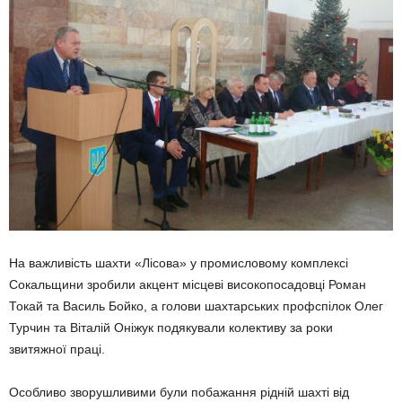
На важливість шахти «Лісова» у промисловому комплексі
Сокальщини зробили акцент місцеві високопосадовці Роман
Токай та Василь Бойко, а голови шахтарських профспілок Олег
Турчин та Віталій Оніжук подякували колективу за роки
звитяжної праці.
Особливо зворушливими були побажання рідній шахті від