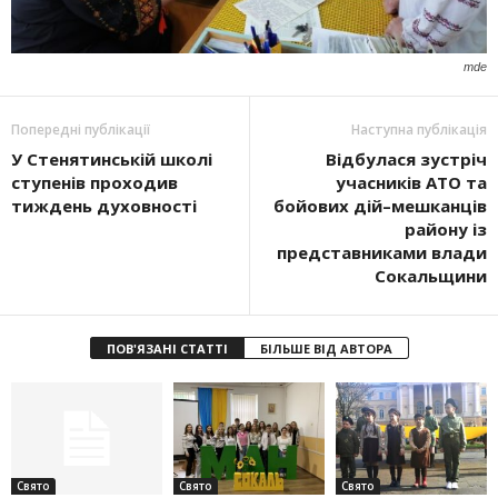
mde
Попередні публікації
Наступна публікація
У Стенятинській школі
Відбулася зустріч
ступенів проходив
учасників АТО та
тиждень духовності
бойових дій–мешканців
району із
представниками влади
Сокальщини
ПОВ'ЯЗАНІ СТАТТІ
БІЛЬШЕ ВІД АВТОРА
Свято
Свято
Свято