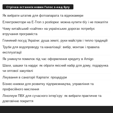
Стрічка останніх новин Голос з-над Бугу
Як вибрати штатив для фотоапарата та відеокамери
Електромотори на E-Tron з розборки: можна купити б/у і не пожаліти
Чому китайський «хайтек» на українських дорогах потребує
втручання програміста
Глиняний посуд України: душа землі, руки майстрів і тепло традицій
Труби для водопроводу та каналізації: вибір, монтаж і правила
експлуатації
Як уникнути помилок під час оформлення кредиту в Amigo
Шахи, шашки та нарди: як обрати якісний набір для дому, подарунка
чи оптової закупівлі
Лікування в санаторії Карпати: процедури
Бізнес-книжки для розвитку підприємництва, управління та
професійного мислення
Лінолеум ПВХ для сучасного інтер’єру: як вибрати практичне та
довговічне покриття