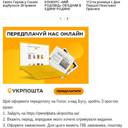
Свято Героїв у Сокалі
КОНКУРС «МІЙ
112-та річниця з Дня
відбулося 26 травня
РОДОВІД» ОБ’ЄДНАВ В
Першої Пластової
ЄДИНУ РОДИНУ
Присяги
Щоб оформити передплату на Голос з-над Бугу, зробіть 3 простих
кроки:
1. Зайдіть на
https://peredplata.ukrposhta.ua/
.
2. Вкажіть період, впродовж якого хочете отримувати видання.
3. Оформте замовлення. Для цього вкажіть ПІБ замовника, поштову