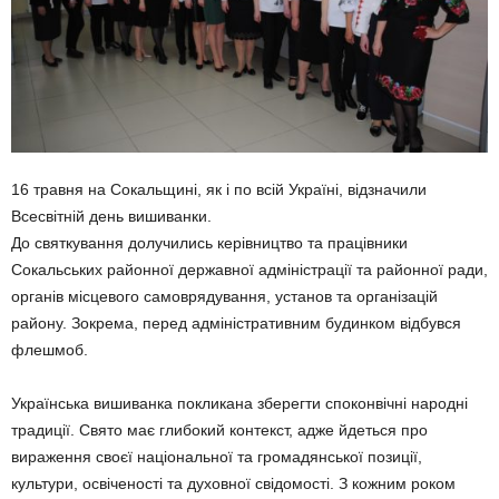
16 травня на Сокальщині, як і по всій Україні, відзначили
Всесвітній день вишиванки.
До святкування долучились керівництво та працівники
Сокальських районної державної адміністрації та районної ради,
органів місцевого самоврядування, установ та організацій
району. Зокрема, перед адміністративним будинком відбувся
флешмоб.
Українська вишиванка покликана зберегти споконвічні народні
традиції. Свято має глибокий контекст, адже йдеться про
вираження своєї національної та громадянської позиції,
культури, освіченості та духовної свідомості. З кожним роком