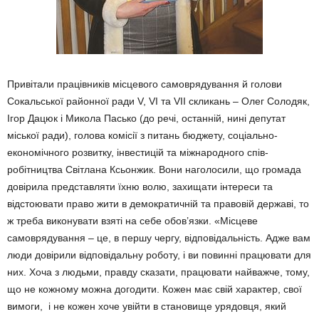
Привітали працівників місцевого самоврядування й голови
Сокаль­ської районної ради V, VI та VII скли­кань – Олег Солодяк,
Ігор Дацюк і Микола Пасько (до речі, останній, нині депутат
міської ра­ди), голова комісії з питань бюдже­ту, соціально-
економічного розвитку, інвестицій та міжнарод­ного спів­
робітництва Світлана Ксьон­жик. Вони наголосили, що громада
довірила представляти їхню волю, захищати інтереси та
відстоювати право жити в демок­ратичній та правовій державі, то
ж треба вико­нувати взяті на себе обов’язки. «Місцеве
самоврядування – це, в першу чергу, відповідальність. Адже вам
люди довірили відпо­відальну роботу, і ви повинні пра­­цювати для
них. Хоча з людьми, пра­в­ду сказати, працювати най­важ­че, тому,
що не кожному можна догодити. Кожен має свій харак­тер, свої
вимоги, і не кожен хоче увійти в становище урядовця, який