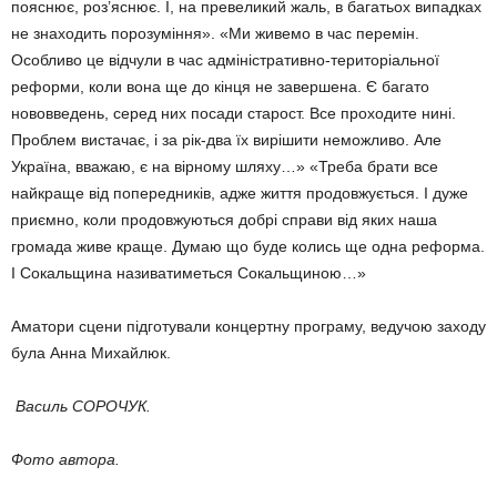
пояснює, роз’яснює. І, на превели­кий жаль, в багатьох випадках
не зна­ходить порозуміння». «Ми живе­мо в час перемін.
Особливо це від­чу­­ли в час адміністративно-терито­ріальної
реформи, коли во­на ще до кінця не завершена. Є багато
нововведень, серед них по­сади старост. Все проходите нині.
Проб­лем вистачає, і за рік-два їх вирішити неможливо. Але
Україна, вва­жаю, є на вірному шляху…» «Треба брати все
найкраще від попередників, адже життя продов­жується. І дуже
приємно, коли продовжуються добрі справи від яких наша
громада живе краще. Думаю що буде колись ще одна реформа.
І Сокальщина називати­меться Сокальщиною…»
Аматори сцени підготували кон­цертну програму, ведучою заходу
була Анна Михайлюк.
Василь СОРОЧУК.
Фото автора.