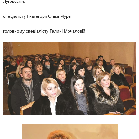
Луговській;
cпеціалісту І категорії Ользі Мурзі;
головному спеціалісту Галині Мочаловій.