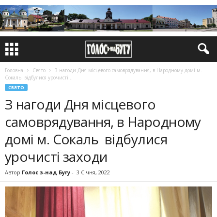
Головна
Свято
З нагоди Дня місце­вого самоврядування, в Народ­ному домі м.
Сокаль відбулися урочисті...
СВЯТО
З нагоди Дня місце­вого
самоврядування, в Народ­ному
домі м. Сокаль відбулися
урочисті заходи
Автор
Голос з-над Бугу
-
3 Січня, 2022