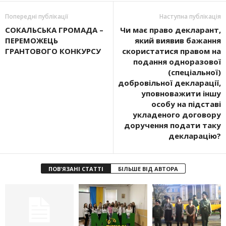
Попередні публікації
Наступна публікація
СОКАЛЬСЬКА ГРОМАДА –
Чи має право декларант,
ПЕРЕМОЖЕЦЬ
який виявив бажання
ГРАНТОВОГО КОНКУРСУ
скористатися правом на
подання одноразової
(спеціальної)
добровільної декларації,
уповноважити іншу
особу на підставі
укладеного договору
доручення подати таку
декларацію?
ПОВ'ЯЗАНІ СТАТТІ
БІЛЬШЕ ВІД АВТОРА