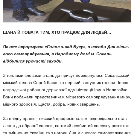
ШАНА Й ПОВАГА ТИМ, ХТО ПРАЦЮЄ ДЛЯ ЛЮДЕЙ…
Як вже інформував «Голос з-над Бугу», з нагоди Дня місце­
вого самоврядування, в Народ­ному домі м. Сокаль
відбулися урочисті заходи.
З теплими словами вітань до присутніх звернулися Сокальський
міський голова Сергій Касян та перший заступник голови Черво­
но­градської районної державної адміністрації Ірина Наливайко.
Вони побажали представникам місцевого самоврядування миру,
міцного здоров’я, щастя, добра, нових звершень.
За плідну працю, високий про­фе­­сіоналізм, відповідальне став­
лення до обраної справи, вагомий особистий внесок у розвиток
та зміцнення України та з нагоди Дня місцевого самоврядування