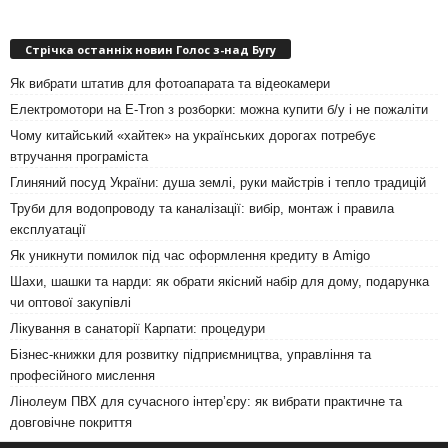
Стрічка останніх новин Голос з-над Бугу
Як вибрати штатив для фотоапарата та відеокамери
Електромотори на E-Tron з розборки: можна купити б/у і не пожаліти
Чому китайський «хайтек» на українських дорогах потребує
втручання програміста
Глиняний посуд України: душа землі, руки майстрів і тепло традицій
Труби для водопроводу та каналізації: вибір, монтаж і правила
експлуатації
Як уникнути помилок під час оформлення кредиту в Amigo
Шахи, шашки та нарди: як обрати якісний набір для дому, подарунка
чи оптової закупівлі
Лікування в санаторії Карпати: процедури
Бізнес-книжки для розвитку підприємництва, управління та
професійного мислення
Лінолеум ПВХ для сучасного інтер’єру: як вибрати практичне та
довговічне покриття