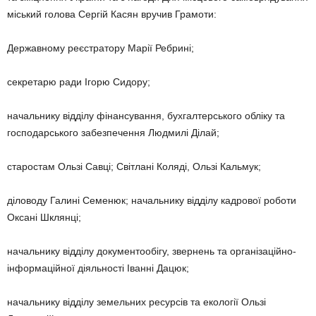
міський голова Сергій Касян вручив Гра­моти:
Державному реєстратору Марії Ребрині;
секретарю ради Ігорю Сидору;
начальнику відділу фінансу­вання, бухгалтерського обліку та
господарського забезпечення Людмилі Ділай;
старостам Ользі Савці; Світ­лані Коляді, Ользі Кальмук;
діловоду Галині Семенюк; начальнику відділу кадрової роботи
Оксані Шклянці;
начальнику відділу докумен­тообігу, звернень та організа­ційно-
інформаційної діяльності Іванні Дацюк;
начальнику відділу земель­них ресурсів та екології Ользі