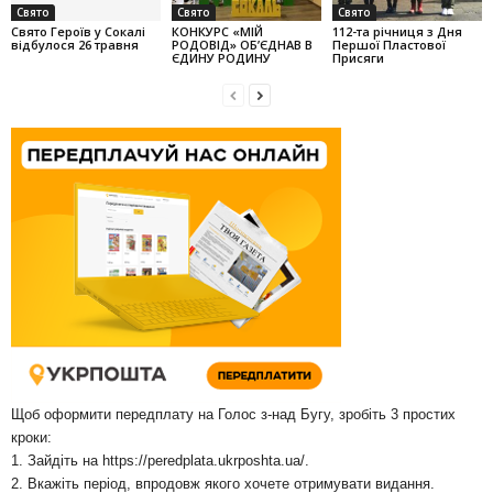
Свято
Свято
Свято
Свято Героїв у Сокалі
КОНКУРС «МІЙ
112-та річниця з Дня
відбулося 26 травня
РОДОВІД» ОБ’ЄДНАВ В
Першої Пластової
ЄДИНУ РОДИНУ
Присяги
Щоб оформити передплату на Голос з-над Бугу, зробіть 3 простих
кроки:
1. Зайдіть на
https://peredplata.ukrposhta.ua/
.
2. Вкажіть період, впродовж якого хочете отримувати видання.