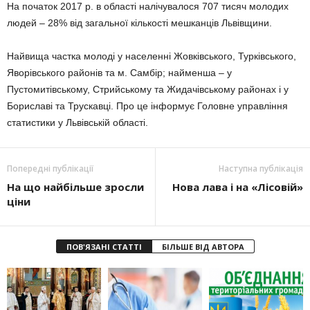
На початок 2017 р. в області налічувалося 707 тисяч молодих
людей – 28% від загальної кількості мешканців Львівщини.
Найвища частка молоді у населенні Жовківського, Турківського,
Яворівського районів та м. Самбір; найменша – у
Пустомитівському, Стрийському та Жидачівському районах і у
Бориславі та Трускавці. Про це інформує Головне управління
статистики у Львівській області.
Попередні публікації
Наступна публікація
На що найбільше зросли
Нова лава і на «Лісовій»
ціни
ПОВ'ЯЗАНІ СТАТТІ
БІЛЬШЕ ВІД АВТОРА