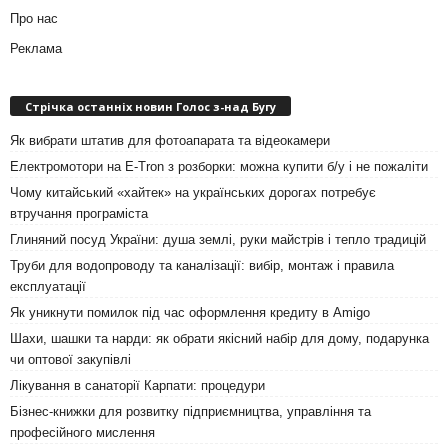
Про нас
Реклама
Стрічка останніх новин Голос з-над Бугу
Як вибрати штатив для фотоапарата та відеокамери
Електромотори на E-Tron з розборки: можна купити б/у і не пожаліти
Чому китайський «хайтек» на українських дорогах потребує
втручання програміста
Глиняний посуд України: душа землі, руки майстрів і тепло традицій
Труби для водопроводу та каналізації: вибір, монтаж і правила
експлуатації
Як уникнути помилок під час оформлення кредиту в Amigo
Шахи, шашки та нарди: як обрати якісний набір для дому, подарунка
чи оптової закупівлі
Лікування в санаторії Карпати: процедури
Бізнес-книжки для розвитку підприємництва, управління та
професійного мислення