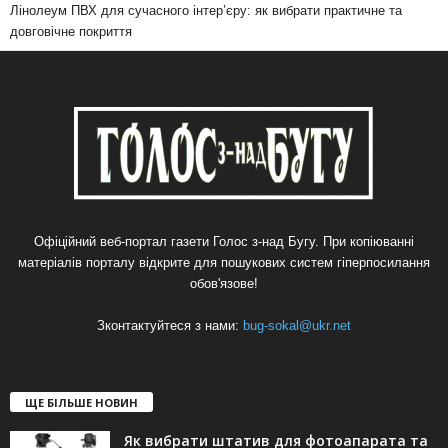
Лінолеум ПВХ для сучасного інтер’єру: як вибрати практичне та
довговічне покриття
Офіційний веб-портал газети Голос з-над Бугу. При копіюванні
матеріалів порталу відкрите для пошукових систем гіперпосилання
обов'язове!
Зконтактуйтеся з нами:
bug-sokal@ukr.net
ЩЕ БІЛЬШЕ НОВИН
Як вибрати штатив для фотоапарата та