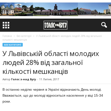
Головна
Без категорії
У Львівській області молодих людей 28% від загальної
кількості мешканців
БЕЗ КАТЕГОРІЇ
У Львівській області молодих
людей 28% від загальної
кількості мешканців
Автор
Голос з-над Бугу
-
11 Липня, 2017
В останню неділю червня в Україні відзначають День молоді.
Вважається, що до молоді відноситься населення у віці 15-34
роки.