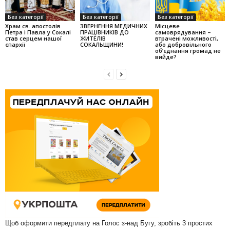
Без категорії
Без категорії
Без категорії
Храм св. апостолів
ЗВЕРНЕННЯ МЕДИЧНИХ
Місцеве
Петра і Павла у Сокалі
ПРАЦІВНИКІВ ДО
самоврядування –
став серцем нашої
ЖИТЕЛІВ
втрачені можливості,
єпархії
СОКАЛЬЩИНИ!
або добровільного
об’єднання громад не
вийде?
Щоб оформити передплату на Голос з-над Бугу, зробіть 3 простих