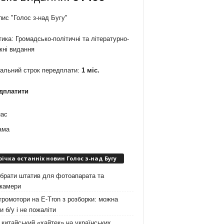
ис "Голос з-над Бугу"
ика: Громадсько-політичні та літературно-
жні видання
мальний строк передплати:
1 міс.
дплатити
нас
ама
річка останніх новин Голос з-над Бугу
брати штатив для фотоапарата та
окамери
ромотори на E-Tron з розборки: можна
и б/у і не пожаліти
китайський «хайтек» на українських