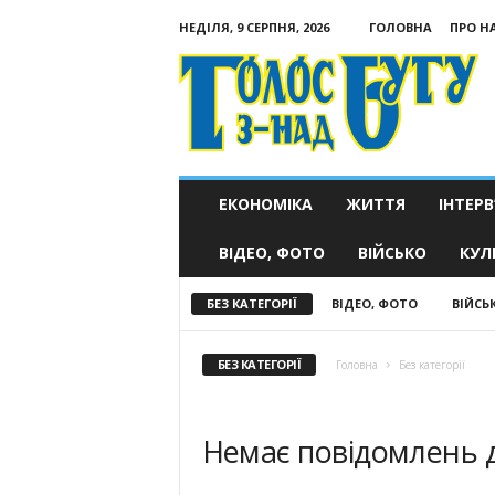
НЕДІЛЯ, 9 СЕРПНЯ, 2026
ГОЛОВНА
ПРО Н
Голос
з-
над
Бугу
ЕКОНОМІКА
ЖИТТЯ
ІНТЕРВ
ВІДЕО, ФОТО
ВІЙСЬКО
КУЛ
БЕЗ КАТЕГОРІЇ
ВІДЕО, ФОТО
ВІЙСЬ
БЕЗ КАТЕГОРІЇ
Головна
Без категорії
Немає повідомлень 