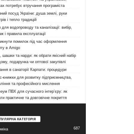
ах потребує втручання програміста
ний посуд України: душа землі, руки
рів і тепло традицій
 для водопроводу та каналізації: вибір,
ж і правила експлуатації
никнути помилок під час оформлення
ту в Amigo
 шашки та нарди: як обрати якісний набір
ому, подарунка чи оптової закупівлі
ання в санаторії Карпати: процедури
с-книжки для розвитку підприємництва,
ління та професійного мислення
еум ПВХ для сучасного інтер’єру: як
ти практичне та довговічне покриття
ПУЛЯРНА КАТЕГОРІЯ
687
міка