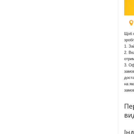
Щоб о
зробі
1. За
2. Вк
отри
3. Оф
замов
доста
на як
замо
Пе
ви
Ін