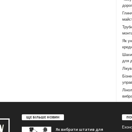
дорог
Глиня
майст
Труби
монта
Як у
креди
Шахи,
для д
Лікув
Бізне
управ
Лінол
вибра
ЩЕ БІЛЬШЕ НОВИН
ПО
Еконо
Як вибрати штатив для