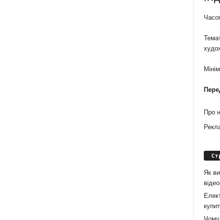
Часоп
Темат
худо
Міні
Пере
Про 
Рекл
Ст
Як ви
віде
Елект
купит
Чому 