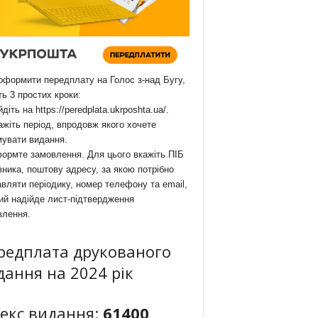
формити передплату на Голос з-над Бугу,
ть 3 простих кроки:
йдіть на
https://peredplata.ukrposhta.ua/
.
ажіть період, впродовж якого хочете
мувати видання.
ормте замовлення. Для цього вкажіть ПІБ
ника, поштову адресу, за якою потрібно
вляти періодику, номер телефону та email,
ий надійде лист-підтвердження
влення.
редплата друкованого
дання на 2024 рік
декс видання:
61400