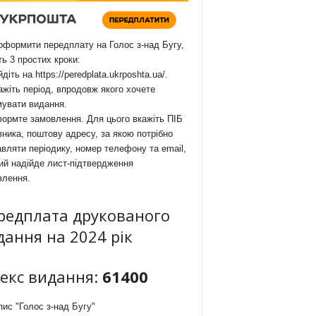
формити передплату на Голос з-над Бугу,
ть 3 простих кроки:
йдіть на
https://peredplata.ukrposhta.ua/
.
ажіть період, впродовж якого хочете
мувати видання.
ормте замовлення. Для цього вкажіть ПІБ
ника, поштову адресу, за якою потрібно
вляти періодику, номер телефону та email,
ий надійде лист-підтвердження
влення.
редплата друкованого
дання на 2024 рік
декс видання:
61400
ис "Голос з-над Бугу"