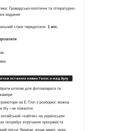
ика: Громадсько-політичні та літературно-
жні видання
мальний строк передплати:
1 міс.
дплатити
нас
ама
річка останніх новин Голос з-над Бугу
брати штатив для фотоапарата та
окамери
ромотори на E-Tron з розборки: можна
и б/у і не пожаліти
китайський «хайтек» на українських
ах потребує втручання програміста
ний посуд України: душа землі, руки