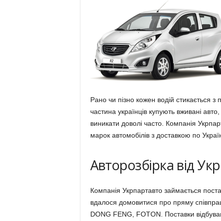
Рано чи пізно кожен водій стикається з
частина українців купують вживані авто
виникати доволі часто. Компанія Укрпа
марок автомобілів з доставкою по Україн
Авторозбірка від Ук
Компанія Укрпартавто займається постав
вдалося домовитися про пряму співпра
DONG FENG, FOTON. Поставки відбувають