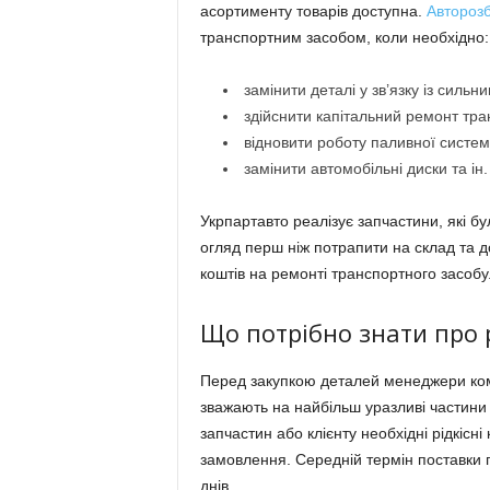
асортименту товарів доступна.
Авторозб
транспортним засобом, коли необхідно:
замінити деталі у зв’язку із сил
здійснити капітальний ремонт тра
відновити роботу паливної систе
замінити автомобільні диски та ін.
Укрпартавто реалізує запчастини, які бу
огляд перш ніж потрапити на склад та д
коштів на ремонті транспортного засобу
Що потрібно знати про 
Перед закупкою деталей менеджери комп
зважають на найбільш уразливі частини 
запчастин або клієнту необхідні рідкісн
замовлення. Середній термін поставки п
днів.