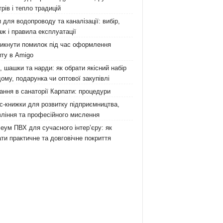
рів і тепло традицій
 для водопроводу та каналізації: вибір,
ж і правила експлуатації
никнути помилок під час оформлення
ту в Amigo
 шашки та нарди: як обрати якісний набір
ому, подарунка чи оптової закупівлі
ання в санаторії Карпати: процедури
с-книжки для розвитку підприємництва,
ління та професійного мислення
еум ПВХ для сучасного інтер’єру: як
ти практичне та довговічне покриття