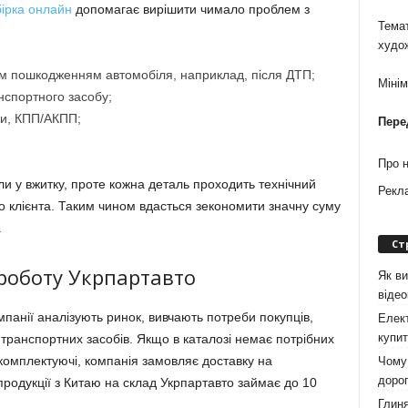
ірка онлайн
допомагає вирішити чимало проблем з
Темат
худо
ьним пошкодженням автомобіля, наприклад, після ДТП;
Міні
нспортного засобу;
ми, КПП/АКПП;
Пере
Про 
ли у вжитку, проте кожна деталь проходить технічний
Рекл
о клієнта. Таким чином вдасться зекономити значну суму
.
Ст
роботу Укрпартавто
Як ви
віде
анії аналізують ринок, вивчають потреби покупців,
Елект
купит
транспортних засобів. Якщо в каталозі немає потрібних
і комплектуючі, компанія замовляє доставку на
Чому 
дорог
родукції з Китаю на склад Укрпартавто займає до 10
Глиня