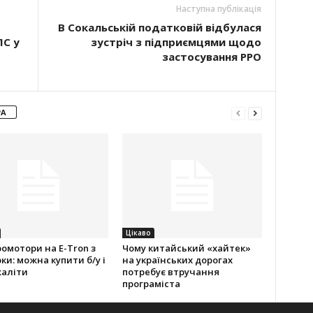
Наступна публікація
В Сокальській податковій відбулася
ПС у
зустріч з підприємцями щодо
застосування РРО
РА
Цікаво
омотори на E-Tron з
Чому китайський «хайтек»
ки: можна купити б/у і
на українських дорогах
жаліти
потребує втручання
програміста