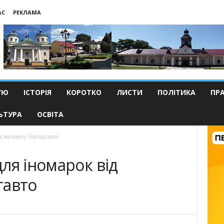
АС
РЕКЛАМА
’Ю
ІСТОРІЯ
КОРОТКО
ЛИСТИ
ПОЛІТИКА
ПР
ЬТУРА
ОСВІТА
д магазину Укрпартавто
ля іномарок від
тавто