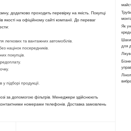
майст
Труби
ину, додатково проходить перевірку на якість. Покупці
монта
в якості на офіційному сайті компанії. До переваг
Як у
ести:
креди
Шахи,
я легкових та вантажних автомобілів.
для д
 без націнок посередників.
Лікув
них покупців.
Бізне
ередоплату.
управ
очку.
Лінол
вибра
 у підборі продукції.
лозі за допомогою фільтрів. Менеджери здійснюють
 за контактними номерами телефонів. Доставка замовлень