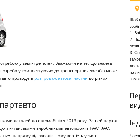
Щоб о
зробі
1. За
2. Вк
отри
3. Оф
замов
 потребою у заміні деталей. Зважаючи на те, що значна
доста
, потреба у комплектуючих до транспортних засобів може
на як
ртавто проводить
розпродаж автозапчастин
до різних
замо
і.
Пе
рпартавто
ви
Ін
ками деталей до автомобілів з 2013 року. За цей період
цю з китайськими виробниками автомобілів FAW, JAC,
ся напряму від заводів, тому вартість усього
Часоп