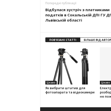
Попередні публікації
Відбулася зустріч з платниками
податків в Сокальській ДПІ ГУ Д
Львівській області
ПОВ'ЯЗАНІ СТАТТІ
БІЛЬШЕ ВІД АВТО
Цікаво
Цікаво
Як вибрати штатив для
Електр
фотоапарата та відеокамери
розбор
не по