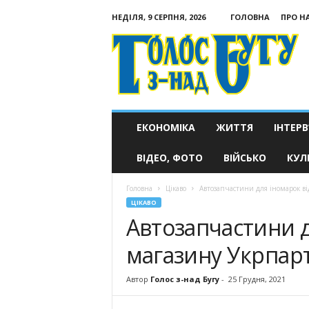
НЕДІЛЯ, 9 СЕРПНЯ, 2026
ГОЛОВНА
ПРО Н
Голос
з-
над
Бугу
ЕКОНОМІКА
ЖИТТЯ
ІНТЕРВ
ВІДЕО, ФОТО
ВІЙСЬКО
КУЛ
Головна
Цікаво
Автозапчастини для іномарок ві
ЦІКАВО
Автозапчастини д
магазину Укрпар
Автор
Голос з-над Бугу
-
25 Грудня, 2021