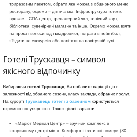
триразовим пакетом, обрати яке можна з обширного меню
ресторану, окремо – дитяча їжа. Інфраструктура готелю
вражає – СПА-центр, тренажерний зал, тенісний корт,
бібліотека, сувенірний магазин та інше. Окремо можна взяти
на прокат велосипед і квадроцикл, пограти в пейнтбол,
з’їздити на екскурсію або політати на повітряній кулі.
Готелі Трускавця – символ
якісного відпочинку
Вибираючи
готелі Трускавця
, Ви побачите варіації цін в
залежності від обраного сезону, класу закладу, обраних послуг.
На курорті
Трускавець готелі з басейном
користуються
окремою популярністю. Також цікаві варіанти:
«Маріот Медікал Центр» – зручний комплекс в
історичному центрі міста. Комфортні і затишні номери (30