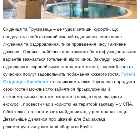
Східниця та Трускавець – це чудові затишні курорти, що
поєднують в собі активний цікавий відпочинок, ефективне
лікування та оздоровлення, тихе проведення часу і активне
дозвілля. Одним з найбільш престижних і багатофункціональних
варіантів вважається готельний відпочинок. Заклади чудово
відповідають європейським стандартам якості, широкий спектр
сучасних послуг задовольнить побажання кожного гостя.
Готелі
Східниці з басейном
та великі комплекси Трускавця порадують
своїх гостей можливістю зайнятися гірськолижним й
екстремальним спортом, сходити в похід в гори, відвідати
екскурсії, провести час з користю на території закладу – у СПА,
бібліотеках, на спортивних майданчиках, у ресторанах тощо.
Детальніше дізнатися про цікавий для Вас заклад
рекомендується у компанії «Карпати Круїз».