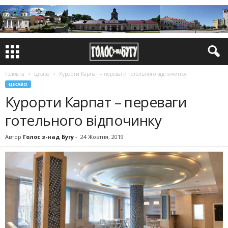
Головна
Цікаво
Курорти Карпат – переваги готельного відпочинку
ЦІКАВО
Курорти Карпат – переваги
готельного відпочинку
Автор
Голос з-над Бугу
-
24 Жовтня, 2019