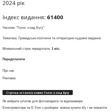
2024 рік
Індекс видання:
61400
Часопис "Голос з-над Бугу"
Тематика: Громадсько-політичні та літературно-художні видання
Мінімальний строк передплати:
1 міс.
Передплатити
Про нас
Реклама
Стрічка останніх новин Голос з-над Бугу
Як вибрати штатив для фотоапарата та відеокамери
Електромотори на E-Tron з розборки: можна купити б/у і не пожаліти