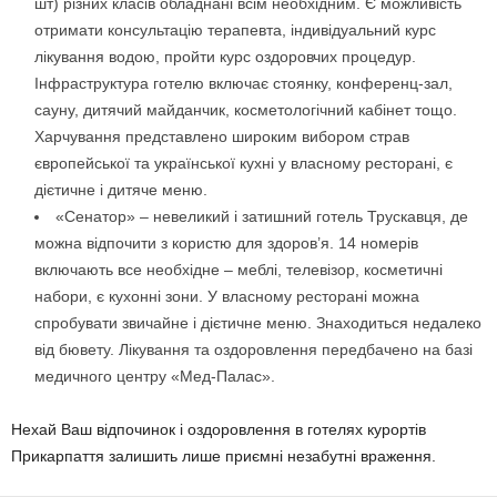
шт) різних класів обладнані всім необхідним. Є можливість
отримати консультацію терапевта, індивідуальний курс
лікування водою, пройти курс оздоровчих процедур.
Інфраструктура готелю включає стоянку, конференц-зал,
сауну, дитячий майданчик, косметологічний кабінет тощо.
Харчування представлено широким вибором страв
європейської та української кухні у власному ресторані, є
дієтичне і дитяче меню.
«Сенатор» – невеликий і затишний готель Трускавця, де
можна відпочити з користю для здоров’я. 14 номерів
включають все необхідне – меблі, телевізор, косметичні
набори, є кухонні зони. У власному ресторані можна
спробувати звичайне і дієтичне меню. Знаходиться недалеко
від бювету. Лікування та оздоровлення передбачено на базі
медичного центру «Мед-Палас».
Нехай Ваш відпочинок і оздоровлення в готелях курортів
Прикарпаття залишить лише приємні незабутні враження.