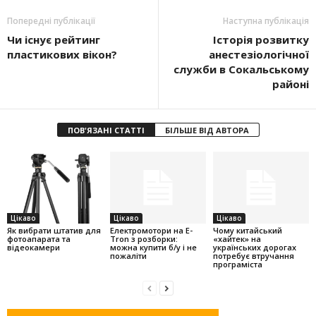
Попередні публікації
Наступна публікація
Чи існує рейтинг
Історія розвитку
пластикових вікон?
анестезіологічної
служби в Сокальському
районі
ПОВ'ЯЗАНІ СТАТТІ
БІЛЬШЕ ВІД АВТОРА
Цікаво
Цікаво
Цікаво
Як вибрати штатив для
Електромотори на E-
Чому китайський
фотоапарата та
Tron з розборки:
«хайтек» на
відеокамери
можна купити б/у і не
українських дорогах
пожаліти
потребує втручання
програміста