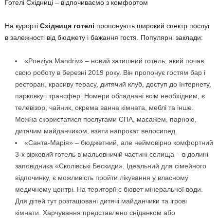
Готелі Східниці – відпочиваємо з комфортом
На курорті
Східниця готелі
пропонують широкий спектр послуг
в залежності від бюджету і бажання гостя. Популярні заклади:
«Poeziya Mandriv» – новий затишний готель, який почав
свою роботу в березні 2019 року. Він пропонує гостям бар і
ресторан, красиву терасу, дитячий клуб, доступ до Інтернету,
парковку і трансфер. Номери обладнані всім необхідним, є
телевізор, чайник, окрема ванна кімната, меблі та інше.
Можна скористатися послугами СПА, масажем, парною,
дитячим майданчиком, взяти напрокат велосипед.
«Санта-Марія» – бюджетний, але неймовірно комфортний
3-х зірковий готель в мальовничій частині селища – в долині
заповідника «Сколівські Бескиди». Ідеальний для сімейного
відпочинку, є можливість пройти лікування у власному
медичному центрі. На території є бювет мінеральної води.
Для дітей тут розташовані дитячі майданчики та ігрові
кімнати. Харчування представлено сніданком або