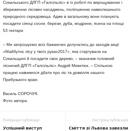
Сокальського ДЛГП «Галсільліс» в їх роботі по вирощуванню і
збереженню лісових насаджень, поліпшенню навколишнього
природного середовища. Адже в загальному вони планують
посадити сіянці сосни, берези, дуба, модрини, ясена на площі
53 гектари.
– Ми запрошуємо всіх бажаючих долучатись до заходів акції
«Майбутнє лісу у твоїх руках2017», яка стартувала на
Сокальщині й посадити своє дерево, – зазначив головний
лісничий ДЛГП «Галсільліс» Андрій Микитюк. – Спільною
працею навчимося дбати про ліс та довкілля нашого
Прибузького краю.
Василь СОРОЧУК.
Фото автора.
Попередні публікації
Наступна публікація
Успішний виступ
Сміття зі Львова завезли