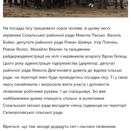
На посадці лісу працювало сорок чоловік, в цьому числі
керівники Сокальської районної ради Микола Пасько, Василь
Бойко, депутати районної ради Роман Шевчук, Ігор Плечінь,
Роман Волос, Михайло Веклин та працівники
райдержадміністрації на чолі з керівником апарату Вірою Білець.
Цього року адміністрація підприємства (директор, депутат
районної ради Микола Дем’янович) довела до відома сільські
ради, на території яких буде проводитись посадка лісу. Ті у свою
чергу ознайомили і запросили взяти участь і допомогти
лісівникам робочими руками. І це спрацьовує. Бо вже
найближчими днями планують спільно зі колективом
Сокальської міської ради висадити сіянці саджанців на території
Скоморохівської сільської ради.
Віриться, що такі заходи додадуть сил і наснаги лісівникам