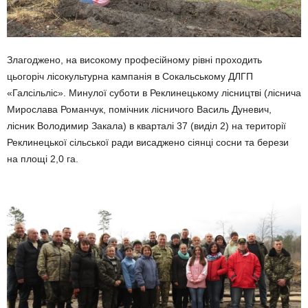
Злагоджено, на високому професійному рівні проходить
цьогоріч лісокультурна кампанія в Сокальському ДЛГП
«Галсільліс». Минулої суботи в Реклинецькому лісництві (ліснича
Мирослава Романчук, помічник лісничого Василь Дуневич,
лісник Володимир Закала) в кварталі 37 (виділ 2) на території
Реклинецької сільської ради висаджено сіянці сосни та берези
на площі 2,0 га.