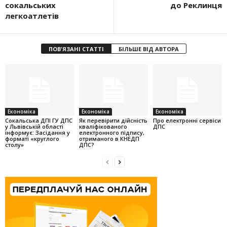
сокальських
до Реклинця
легкоатлетів
ПОВ'ЯЗАНІ СТАТТІ
БІЛЬШЕ ВІД АВТОРА
Економіка
Економіка
Економіка
Cокальська ДПІ ГУ ДПС
Як перевірити дійсність
Про електронні сервіси
у Львівській області
кваліфікованого
ДПС
інформує: Засідання у
електронного підпису,
форматі «круглого
отриманого в КНЕДП
столу»
ДПС?