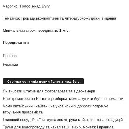
Часопис "Голос з-над Бугу"
Тематика: Громадсько-політичні та літературно-художні видання
Мінімальний строк передплати:
1 міс.
Передплатити
Про нас
Реклама
Стрічка останніх новин Голос з-над Бугу
Як вибрати штатив для фотоапарата та відеокамери
Електромотори на E-Tron з розборки: можна купити б/у і не пожаліти
Чому китайський «хайтек» на українських дорогах потребує
втручання програміста
Глиняний посуд України: душа землі, руки майстрів і тепло традицій
Труби для водопроводу та каналізації: вибір, монтаж і правила