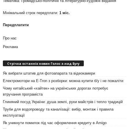
Тематика: Громадсько-політичні та літературно-художні видання
Мінімальний строк передплати:
1 міс.
Передплатити
Про нас
Реклама
Стрічка останніх новин Голос з-над Бугу
Як вибрати штатив для фотоапарата та відеокамери
Електромотори на E-Tron з розборки: можна купити б/у і не пожаліти
Чому китайський «хайтек» на українських дорогах потребує
втручання програміста
Глиняний посуд України: душа землі, руки майстрів і тепло традицій
Труби для водопроводу та каналізації: вибір, монтаж і правила
експлуатації
Як уникнути помилок під час оформлення кредиту в Amigo