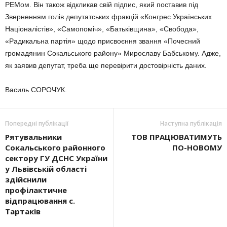
РЕМом. Він також відкликав свій підпис, який поставив під
Зверненням голів депутатських фракцій «Конгрес Українських
Націоналістів», «Самопоміч», «Батьківщина», «Свобода»,
«Радикальна партія» щодо присвоєння звання «Почесний
громадянин Сокальського району» Мирославу Бабському. Адже,
як заявив депутат, треба ще перевірити достовірність даних.
Василь СОРОЧУК.
Попередні публікації
Наступна публікація
Рятувальники
ТОВ ПРАЦЮВАТИМУТЬ
Сокальського районного
ПО-НОВОМУ
сектору ГУ ДСНС України
у Львівській області
здійснили
профілактичне
відпрацювання с.
Тартаків