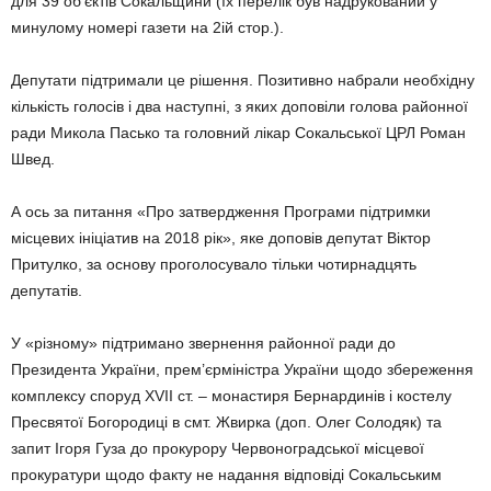
для 39 об’єктів Сокальщини (їх перелік був надрукований у
минулому номері газети на 2ій стор.).
Депутати підтримали це рішення. Позитивно набрали необхідну
кількість голосів і два наступні, з яких доповіли голова районної
ради Микола Пасько та головний лікар Сокальської ЦРЛ Роман
Швед.
А ось за питання «Про затвердження Програми підтримки
місцевих ініціатив на 2018 рік», яке доповів депутат Віктор
Притулко, за основу проголосувало тільки чотирнадцять
депутатів.
У «різному» підтримано звернення районної ради до
Президента України, прем’єрміністра України щодо збереження
комплексу споруд XVII ст. – монастиря Бернардинів і костелу
Пресвятої Богородиці в смт. Жвирка (доп. Олег Солодяк) та
запит Ігоря Гуза до прокурору Червоноградської місцевої
прокуратури щодо факту не надання відповіді Сокальським