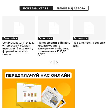
ПОВ'ЯЗАНІ СТАТТІ
БІЛЬШЕ ВІД АВТОРА
Економіка
Економіка
Економіка
Cокальська ДПІ ГУ ДПС
Як перевірити дійсність
Про електронні сервіси
у Львівській області
кваліфікованого
ДПС
інформує: Засідання у
електронного підпису,
форматі «круглого
отриманого в КНЕДП
столу»
ДПС?