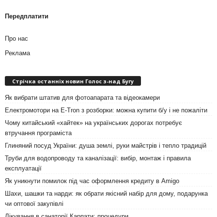
Передплатити
Про нас
Реклама
Стрічка останніх новин Голос з-над Бугу
Як вибрати штатив для фотоапарата та відеокамери
Електромотори на E-Tron з розборки: можна купити б/у і не пожаліти
Чому китайський «хайтек» на українських дорогах потребує
втручання програміста
Глиняний посуд України: душа землі, руки майстрів і тепло традицій
Труби для водопроводу та каналізації: вибір, монтаж і правила
експлуатації
Як уникнути помилок під час оформлення кредиту в Amigo
Шахи, шашки та нарди: як обрати якісний набір для дому, подарунка
чи оптової закупівлі
Лікування в санаторії Карпати: процедури