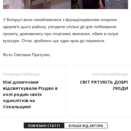
У Білорусі вони ознайомилися з функціонуванням охорони
здоров’я цього району, узгодили спільні дії для лобіювання
проекту, домовились про спортивні змагання, обмін в галузі
культури. Отож, зроблено ще один крок до перемоги.
Фото Світлани Притулко.
Попередні публікації
Наступна публікація
Юні донеччани
СВІТ РЯТУЮТЬ ДОБРІ
відсвяткували Різдво в
ЛЮДИ
колі родин своїх
однолітків на
Сокальщині
ПОВ'ЯЗАНІ СТАТТІ
БІЛЬШЕ ВІД АВТОРА