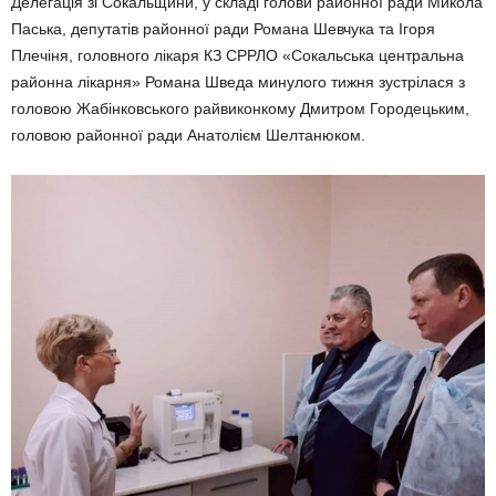
Делегація зі Сокальщини, у складі голови районної ради Микола
Паська, депутатів районної ради Романа Шевчука та Ігоря
Плечіня, головного лікаря КЗ СРРЛО «Сокальська центральна
районна лікарня» Романа Шведа минулого тижня зустрілася з
головою Жабінковського райвиконкому Дмитром Городецьким,
головою районної ради Анатолієм Шелтанюком.