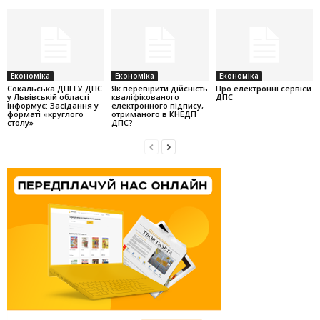
Економіка
Економіка
Економіка
Cокальська ДПІ ГУ ДПС
Як перевірити дійсність
Про електронні сервіси
у Львівській області
кваліфікованого
ДПС
інформує: Засідання у
електронного підпису,
форматі «круглого
отриманого в КНЕДП
столу»
ДПС?