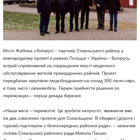
Місто Жабінка з Білорусі – партнер Сокальського району у
міжнародному проекті в рамках Польща – Україна – Білорусь,
котрий спрямований на покращення якості медичного
обслуговування жителів прикордонних районів. Проект
передбачає закупівлю медобладнання на понад 300 тисяч євро,
в тому числі і реанімобіль. Термін прийняття рішення по
переможцях – перша декада березня.
«Наша мета – перемогти. Це зробити непросто, зважаючи вже
на два схвалених проекти для Сокальщини. В обидвох (дороги і
туризм) партнером є безпосередньо районна рада», – зазначив
голова Сокальської районної ради Микола Пасько.