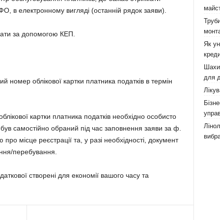
майст
ФО, в електронному вигляді (останній рядок заяви).
Труби
монта
сати за допомогою КЕП.
Як у
креди
Шахи,
для д
й номер облікової картки платника податків в термін
Лікув
Бізне
управ
блікової картки платника податків необхідно особисто
Лінол
 був самостійно обраний під час заповнення заяви за ф.
вибра
 про місце реєстрації та, у разі необхідності, документ
ання/перебування.
аткової створені для економії вашого часу та