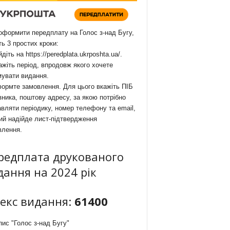
формити передплату на Голос з-над Бугу,
ть 3 простих кроки:
йдіть на
https://peredplata.ukrposhta.ua/
.
ажіть період, впродовж якого хочете
мувати видання.
ормте замовлення. Для цього вкажіть ПІБ
ника, поштову адресу, за якою потрібно
вляти періодику, номер телефону та email,
ий надійде лист-підтвердження
влення.
редплата друкованого
дання на 2024 рік
декс видання:
61400
ис "Голос з-над Бугу"