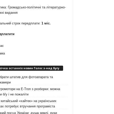
ика: Громадсько-політичні та літературно-
жні видання
мальний строк передплати:
1 міс.
дплатити
нас
ама
річка останніх новин Голос з-над Бугу
брати штатив для фотоапарата та
окамери
ромотори на E-Tron з розборки: можна
и б/у і не пожаліти
китайський «хайтек» на українських
ах потребує втручання програміста
ний посуд України: душа землі, руки