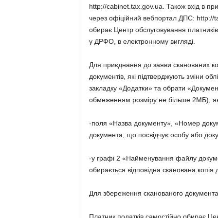
http://cabinet.tax.gov.ua. Також вхід в 
через офіційний вебпортал ДПС: http://t
обирає Центр обслуговування платників
у ДРФО, в електронному вигляді.
Для приєднання до заяви сканованих коп
документів, які підтверджують зміни обл
закладку «Додатки» та обрати «Докумен
обмеженням розміру не більше 2МБ), я
-поля «Назва документу», «Номер доку
документа, що посвідчує особу або доку
-у графі 2 «Найменування файлу докум
обирається відповідна сканована копія 
Для збереження сканованого документа 
Платник податків самостійно обирає Це