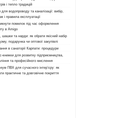
рів і тепло традицій
 для водопроводу та каналізації: вибір,
ж і правила експлуатації
никнути помилок під час оформлення
ту в Amigo
 шашки та нарди: як обрати якісний набір
ому, подарунка чи оптової закупівлі
ання в санаторії Карпати: процедури
с-книжки для розвитку підприємництва,
ління та професійного мислення
еум ПВХ для сучасного інтер’єру: як
ти практичне та довговічне покриття