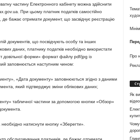
приватну частину Електронного кабінету можна здійснити
Темат
ax.gov.ua. При цьому платник податків самостійно
худо
, де бажає отримати документ, що засвідчує реєстрацію
Міні
ій документів, що посвідчують особу та інших
Пере
ікових даних, платнику податків необхідно використати
Про 
т довільної форми» формат файлу pdf/jpg із
кий заповнюється наступним чином:
Рекл
менту», «Дата документу» заповнюються згідно з даними
Ст
мента, який підтверджує зміни облікових даних;
Як ви
віде
енту» табличної частини за допомогою кнопки «Обзор»
документа.
Елект
купит
Чому 
необхідно натиснути кнопку «Зберегти».
дорог
Глиня
нтр обслуговування платників, де бажає отримати