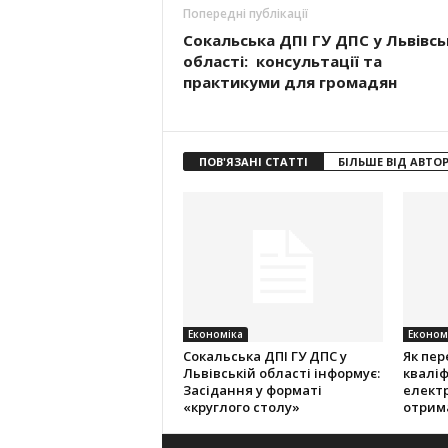
Попередні публікації
Сокальська ДПІ ГУ ДПС у Львівсь
області: консультації та
практикуми для громадян
ПОВ'ЯЗАНІ СТАТТІ
БІЛЬШЕ ВІД АВТО
Економіка
Економ
Cокальська ДПІ ГУ ДПС у
Як пер
Львівській області інформує:
кваліф
Засідання у форматі
електр
«круглого столу»
отрим