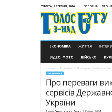
СУБОТА, 8 СЕРПНЯ, 2026
ГОЛОВНА
ПРО Н
Голос
з-
над
Бугу
ЕКОНОМІКА
ЖИТТЯ
ІНТЕРВ
ВІДЕО, ФОТО
ВІЙСЬКО
КУЛ
Головна
Економіка
Про переваги використання 
ЕКОНОМІКА
Про переваги ви
сервісів Державн
України
Автор
Голос з-над Бугу
-
7 Квітня, 2024