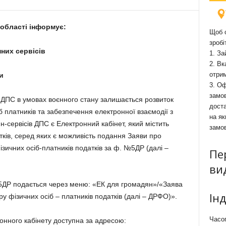
 області інформує:
Щоб о
зробі
них сервісів
1. За
2. Вк
отри
и
3. Оф
замов
 ДПС в умовах воєнного стану залишається розвиток
доста
 платників та забезпечення електронної взаємодії з
на як
сервісів ДПС є Електронний кабінет, який містить
замо
ків, серед яких є можливість подання Заяви про
зичних осіб-платників податків за ф. №5ДР (далі –
Пе
ви
5ДР подається через меню: «ЕК для громадян»/«Заява
Ін
у фізичних осіб – платників податків (далі – ДРФО)».
Часоп
нного кабінету доступна за адресою: