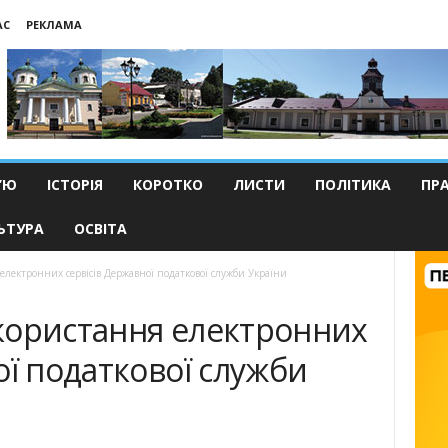
АС
РЕКЛАМА
’Ю
ІСТОРІЯ
КОРОТКО
ЛИСТИ
ПОЛІТИКА
ПР
ЬТУРА
ОСВІТА
електронних сервісів Державної податкової служби України
користання електронних
ої податкової служби