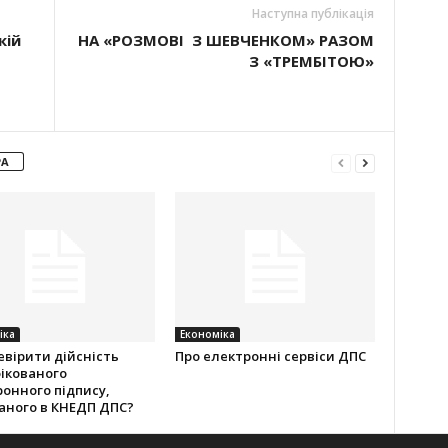
Наступна публікація
кій
НА «РОЗМОВІ З ШЕВЧЕНКОМ» РАЗОМ
З «ТРЕМБІТОЮ»
РА
іка
Економіка
евірити дійсність
Про електронні сервіси ДПС
ікованого
онного підпису,
аного в КНЕДП ДПС?