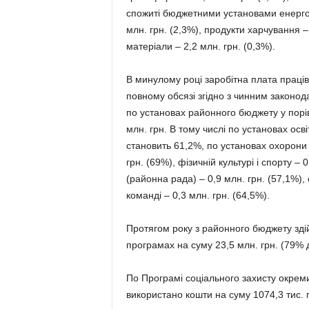
спожиті бюджетними установами енергонос
млн. грн. (2,3%), продукти харчування –
матеріали – 2,2 млн. грн. (0,3%).
В минулому році заробітна плата праці
повному обсязі згідно з чинним законод
по установах районного бюджету у порів
млн. грн. В тому числі по установах осв
становить 61,2%, по установах охорони з
грн. (69%), фізичній культурі і спорту –
(районна рада) – 0,9 млн. грн. (57,1%), 
команді – 0,3 млн. грн. (64,5%).
Протягом року з районного бюджету зді
програмах на суму 23,5 млн. грн. (79% д
По Програмі соціального захисту окреми
використано кошти на суму 1074,3 тис. 