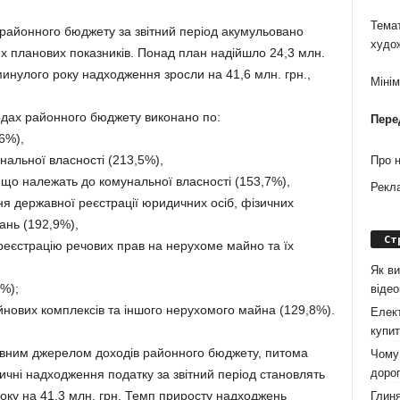
Темат
 районного бюджету за звітний період акумульовано
худо
их планових показників. Понад план надійшло 24,3 млн.
минулого року надходження зросли на 41,6 млн. грн.,
Міні
оходах районного бюджету виконано по:
Пере
6%),
нальної власності (213,5%),
Про 
, що належать до комунальної власності (153,7%),
Рекл
ня державної реєстрації юридичних осіб, фізичних
ань (192,9%),
Ст
 реєстрацію речових прав на нерухоме майно та їх
Як ви
3%);
віде
йнових комплексів та іншого нерухомого майна (129,8%).
Елект
купит
новним джерелом доходів районного бюджету, питома
Чому 
дорог
тичні надходження податку за звітний період становлять
року на 41,3 млн. грн. Темп приросту надходжень
Глиня