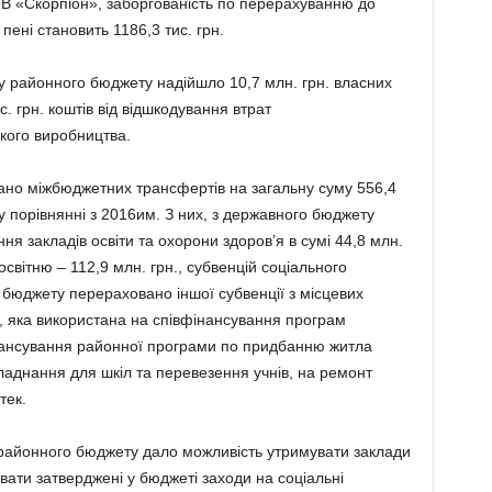
ОВ «Скорпіон», заборгованість по перерахуванню до
ені становить 1186,3 тис. грн.
ду районного бюджету надійшло 10,7 млн. грн. власних
. грн. коштів від відшкодування втрат
ького виробництва.
но міжбюджетних трансфертів на загальну суму 556,4
 у порівнянні з 2016им. З них, з державного бюджету
я закладів освіти та охорони здоров’я в сумі 44,8 млн.
освітню – 112,9 млн. грн., субвенцій соціального
 бюджету перераховано іншої субвенції з місцевих
н., яка використана на співфінансування програм
інансування районної програми по придбанню житла
ладнання для шкіл та перевезення учнів, на ремонт
тек.
 районного бюджету дало можливість утримувати заклади
ати затверджені у бюджеті заходи на соціальні