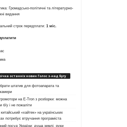
ика: Громадсько-політичні та літературно-
жні видання
мальний строк передплати:
1 міс.
дплатити
нас
ама
річка останніх новин Голос з-над Бугу
брати штатив для фотоапарата та
окамери
ромотори на E-Tron з розборки: можна
и б/у і не пожаліти
китайський «хайтек» на українських
ах потребує втручання програміста
ний посуд України: душа землі, руки