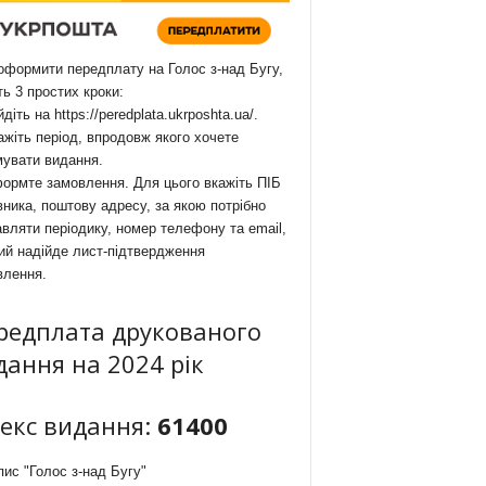
формити передплату на Голос з-над Бугу,
ть 3 простих кроки:
йдіть на
https://peredplata.ukrposhta.ua/
.
ажіть період, впродовж якого хочете
мувати видання.
ормте замовлення. Для цього вкажіть ПІБ
ника, поштову адресу, за якою потрібно
вляти періодику, номер телефону та email,
ий надійде лист-підтвердження
влення.
редплата друкованого
дання на 2024 рік
декс видання:
61400
ис "Голос з-над Бугу"