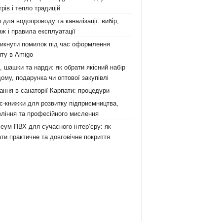
рів і тепло традицій
 для водопроводу та каналізації: вибір,
ж і правила експлуатації
никнути помилок під час оформлення
ту в Amigo
 шашки та нарди: як обрати якісний набір
ому, подарунка чи оптової закупівлі
ання в санаторії Карпати: процедури
с-книжки для розвитку підприємництва,
ління та професійного мислення
еум ПВХ для сучасного інтер’єру: як
ти практичне та довговічне покриття