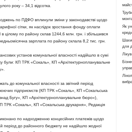
майст
лого року – 34,1 відсотка.
Труби
монта
ходжень по ПДФО вплинули зміни у законодавстві щодо
Як у
тарифної сітки, як наслідок зростання фонду оплати
креди
в цілому по району склав 1244,6 млн. грн. і збільшився
Шахи,
редньомісячна зарплата по району склала 8,2 тис. грн.
для д
Лікув
ансових установ комунальної власності надійшло в сумі
Бізне
тку були: КП ТРК «Сокаль», КП «Архітектурнопланувальне
управ
у».
Лінол
вибра
ать до комунальної власності за звітний період
рацюючих підприємств (КП ТРК «Сокаль», КП «Сокальська
 знад Бугу», КП «Архітектурнопланувальне бюро»),
П ТРК «Сокаль», КП «Сокальська друкарня», Редакція
виконано по надходженню концесійних платежів щодо
тний період до районного бюджету не надійшло жодної