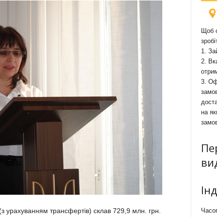
Щоб о
зробі
1. За
2. Вк
отри
3. Оф
замов
доста
на як
замо
Пе
ви
Ін
з урахуванням трансфертів) склав 729,9 млн. грн.
Часоп