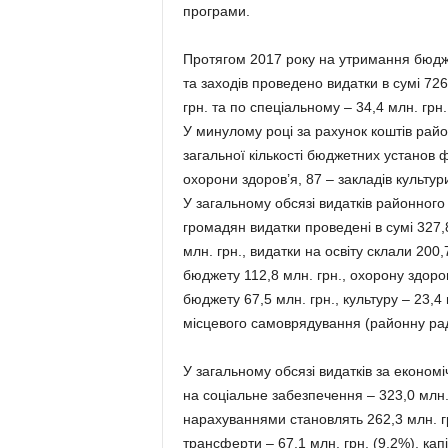
програми.
Протягом 2017 року на утримання бюдж
та заходів проведено видатки в сумі 726
грн. та по спеціальному – 34,4 млн. грн.
У минулому році за рахунок коштів рай
загальної кількості бюджетних установ ф
охорони здоров’я, 87 – закладів культури
У загальному обсязі видатків районного
громадян видатки проведені в сумі 327,
млн. грн., видатки на освіту склали 200,
бюджету 112,8 млн. грн., охорону здоров
бюджету 67,5 млн. грн., культуру – 23,4 м
місцевого самоврядування (районну раду
У загальному обсязі видатків за еконо
на соціальне забезпечення – 323,0 млн. 
нарахуваннями становлять 262,3 млн. грн
трансферти – 67,1 млн. грн. (9,2%), капі