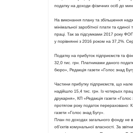
податку на доходи фізичних осіб до мину
На виконання плану та збільшення над
мінімальної заробітної плати та єдиної 
праці. Так за підсумками 2017 року ФОП 
у порівнянні з 2016 роком на 37,2%. Се
Податку на прибуток підприємств та фін
32,0 тис. грн. Платниками даного пода
бюро», Редакція газети «Голос знад Буг
Частини прибутку підприємств, що належ
надійшло 15,4 тис. грн. Із чотирьох п
друкарня», КП «Редакція газети «Голос
протягом року податок перераховано: К
газети «Голос знад Бугу».
План по доходах загального фонду не 
об’єктів комунальної власності. За зві