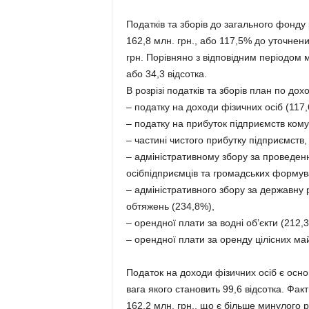
Податків та зборів до загального фонду
162,8 млн. грн., або 117,5% до уточнен
грн. Порівняно з відповідним періодом 
або 34,3 відсотка.
В розрізі податків та зборів план по д
– податку на доходи фізичних осіб (117,
– податку на прибуток підприємств кому
– частині чистого прибутку підприємств
– адміністративному збору за проведен
осібпідприємців та громадських формув
– адміністративного збору за державну
обтяжень (234,8%),
– орендної плати за водні об’єкти (212,
– орендної плати за оренду цілісних ма
Податок на доходи фізичних осіб є ос
вага якого становить 99,6 відсотка. Фак
162,2 млн. грн., що є більше минулого 