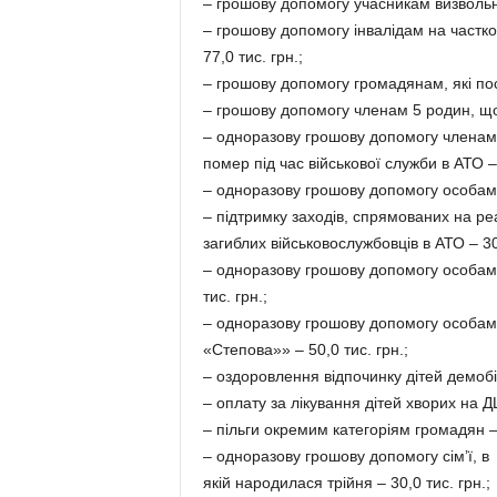
– грошову допомогу учасникам визвольни
– грошову допомогу інвалідам на частк
77,0 тис. грн.;
– грошову допомогу громадянам, які пос
– грошову допомогу членам 5 родин, що з
– одноразову грошову допомогу членам 
помер під час військової служби в АТО – 
– одноразову грошову допомогу особам, 
– підтримку заходів, спрямованих на реа
загиблих військовослужбовців в АТО – 30,
– одноразову грошову допомогу особам, 
тис. грн.;
– одноразову грошову допомогу особам,
«Степова»» – 50,0 тис. грн.;
– оздоровлення відпочинку дітей демобіл
– оплату за лікування дітей хворих на ДЦ
– пільги окремим категоріям громадян – 
– одноразову грошову допомогу сім’ї, в
якій народилася трійня – 30,0 тис. грн.;