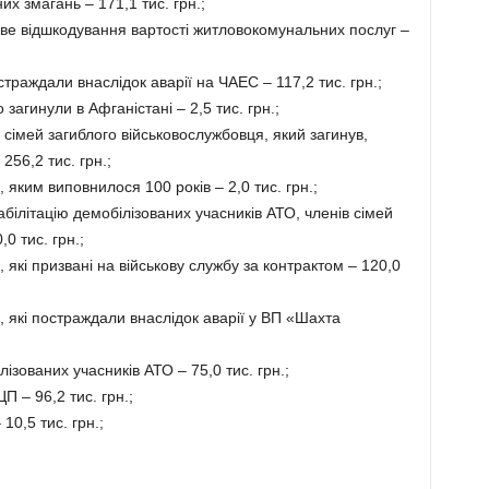
х змагань – 171,1 тис. грн.;
ове відшкодування вартості житловокомунальних послуг –
траждали внаслідок аварії на ЧАЕС – 117,2 тис. грн.;
агинули в Афганістані – 2,5 тис. грн.;
сімей загиблого військовослужбовця, який загинув,
256,2 тис. грн.;
яким виповнилося 100 років – 2,0 тис. грн.;
білітацію демобілізованих учасників АТО, членів сімей
0 тис. грн.;
які призвані на військову службу за контрактом – 120,0
 які постраждали внаслідок аварії у ВП «Шахта
ізованих учасників АТО – 75,0 тис. грн.;
П – 96,2 тис. грн.;
10,5 тис. грн.;