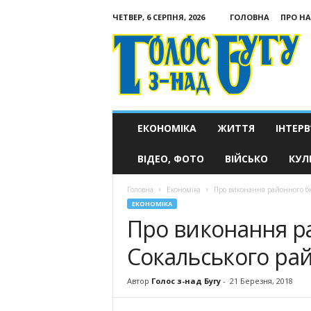
ЧЕТВЕР, 6 СЕРПНЯ, 2026
ГОЛОВНА
ПРО НА
Голос
з-
над
Бугу
ЕКОНОМІКА
ЖИТТЯ
ІНТЕРВ
ВІДЕО, ФОТО
ВІЙСЬКО
КУЛ
Головна
Економіка
Про виконання районного бю
ЕКОНОМІКА
Про виконання р
Сокальського рай
Автор
Голос з-над Бугу
-
21 Березня, 2018