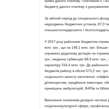
гривні даного платежу. Платником є Тз
бюджету даного платежу з урахуванням п
За звітний період до спеціального фон
надходжень бюджетних установ, 87,0 тис
сільськогосподарського і лісогосподарс
У 2017 році районним бюджетом отрима
млн. грн., що на 148,1 млн. грн. більше
отримано додаткову дотацію на отриманн
грн., медичну субвенцію 68,9 млн. грн., 
характеру 316,4 млн. грн. До районного
бюджетів району в обсязі 573,2 тис. гр
соціального захисту населення, співф
дітямсиротам, придбання інвентаря, об
приміщень амбулаторій, ФАПів та бібліо
Виконання показників дохідної частини
соціальнокультурної сфери, профінансув