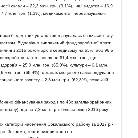
ії склали – 22,3 млн. грн. (3,1%), інші видатки – 16,9
 7,7 млн. грн. (1,1%), медикаменти і перев’язувальні
вників бюджетних установ виплачувалась своєчасно та у
авством. Відповідно виплачений фонд заробітної плати
нянні з 2016 роком зріс в середньому на 63%, або 96,6
іти заробітна плата зросла на 61,4 млн. грн., що
доров’я – 25,0 млн. грн. (65,9%), культури – 6,1 млн.
 0,6 млн. грн. (68,4%), органах місцевого самоврядування
соціального захисту – 2,3 млн. грн. (62,3%), пожежній
йснено фінансування заходів по 43х загальнорайонних
о плану), що на 7,9 млн. грн. більше рівня 2016 року.
х категорій населення Сокальського району за 2017 рік
грн. Зокрема, кошти використано на: