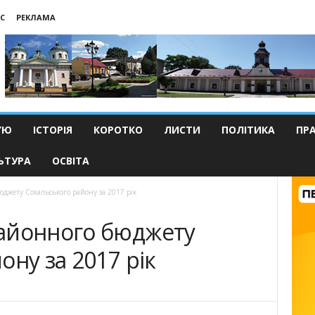
С
РЕКЛАМА
’Ю
ІСТОРІЯ
КОРОТКО
ЛИСТИ
ПОЛІТИКА
ПР
ЬТУРА
ОСВІТА
джету Сокальського району за 2017 рік
айонного бюджету
ону за 2017 рік