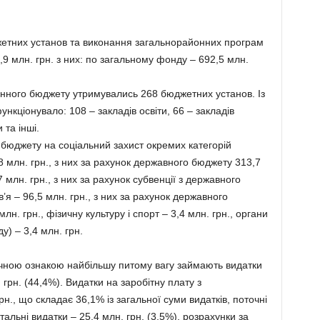
етних установ та виконання загальнорайонних програм
,9 млн. грн. з них: по загальному фонду – 692,5 млн.
онного бюджету утримувались 268 бюджетних установ. Із
ункціонувало: 108 – закладів освіти, 66 – закладів
 та інші.
 бюджету на соціальний захист окремих категорій
8 млн. грн., з них за рахунок державного бюджету 313,7
7 млн. грн., з них за рахунок субвенції з державного
’я – 96,5 млн. грн., з них за рахунок державного
лн. грн., фізичну культуру і спорт – 3,4 млн. грн., органи
) – 3,4 млн. грн.
мічною ознакою найбільшу питому вагу займають видатки
грн. (44,4%). Видатки на заробітну плату з
., що складає 36,1% із загальної суми видатків, поточні
тальні видатки – 25,4 млн. грн. (3,5%), розрахунки за