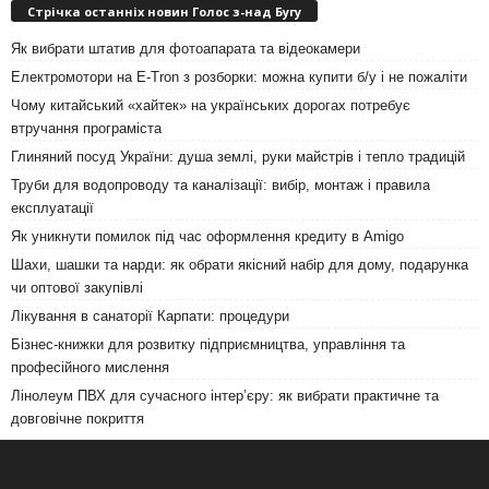
Стрічка останніх новин Голос з-над Бугу
Як вибрати штатив для фотоапарата та відеокамери
Електромотори на E-Tron з розборки: можна купити б/у і не пожаліти
Чому китайський «хайтек» на українських дорогах потребує
втручання програміста
Глиняний посуд України: душа землі, руки майстрів і тепло традицій
Труби для водопроводу та каналізації: вибір, монтаж і правила
експлуатації
Як уникнути помилок під час оформлення кредиту в Amigo
Шахи, шашки та нарди: як обрати якісний набір для дому, подарунка
чи оптової закупівлі
Лікування в санаторії Карпати: процедури
Бізнес-книжки для розвитку підприємництва, управління та
професійного мислення
Лінолеум ПВХ для сучасного інтер’єру: як вибрати практичне та
довговічне покриття