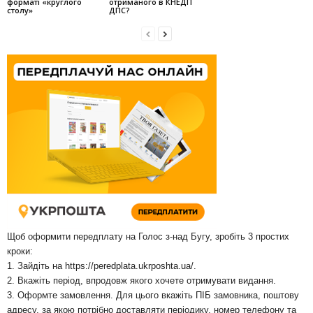
форматі «круглого
отриманого в КНЕДП
столу»
ДПС?
Щоб оформити передплату на Голос з-над Бугу, зробіть 3 простих
кроки:
1. Зайдіть на
https://peredplata.ukrposhta.ua/
.
2. Вкажіть період, впродовж якого хочете отримувати видання.
3. Оформте замовлення. Для цього вкажіть ПІБ замовника, поштову
адресу, за якою потрібно доставляти періодику, номер телефону та