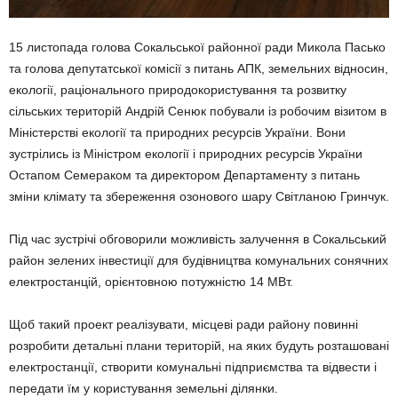
15 листопада голова Сокальської районної ради Микола Пасько
та голова депутатської комісії з питань АПК, земельних відносин,
екології, раціонального природокористування та розвитку
сільських територій Андрій Сенюк побували із робочим візитом в
Міністерстві екології та природних ресурсів України. Вони
зустрілись із Міністром екології і природних ресурсів України
Остапом Семераком та директором Департаменту з питань
зміни клімату та збереження озонового шару Світланою Гринчук.
Під час зустрічі обговорили можливість залучення в Сокальський
район зелених інвестиції для будівництва комунальних сонячних
електростанцій, орієнтовною потужністю 14 МВт.
Щоб такий проект реалізувати, місцеві ради району повинні
розробити детальні плани територій, на яких будуть розташовані
електростанції, створити комунальні підприємства та відвести і
передати їм у користування земельні ділянки.