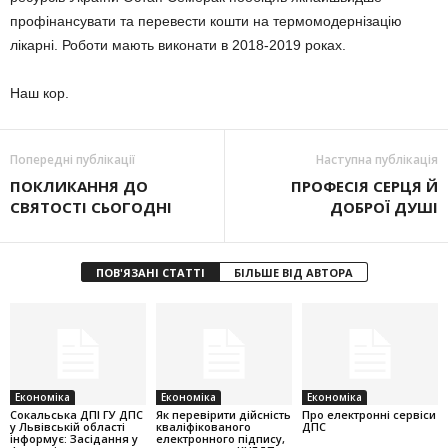
профінансувати та перевести кошти на термомодернізацію
лікарні. Роботи мають виконати в 2018-2019 роках.
Наш кор.
Попередні публікації
Наступна публікація
ПОКЛИКАННЯ ДО
ПРОФЕСІЯ СЕРЦЯ Й
СВЯТОСТІ СЬОГОДНІ
ДОБРОЇ ДУШІ
ПОВ'ЯЗАНІ СТАТТІ
БІЛЬШЕ ВІД АВТОРА
Економіка
Економіка
Економіка
Cокальська ДПІ ГУ ДПС
Як перевірити дійсність
Про електронні сервіси
у Львівській області
кваліфікованого
ДПС
інформує: Засідання у
електронного підпису,