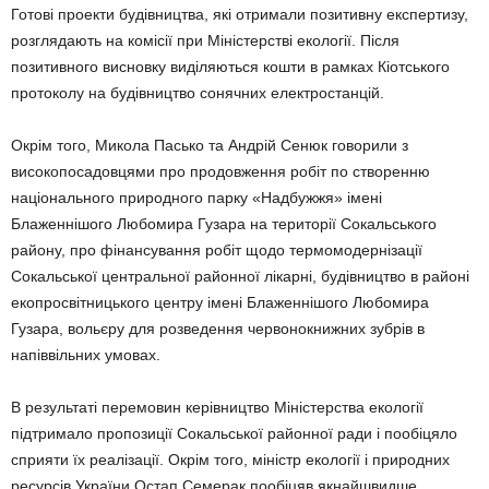
Готові проекти будівництва, які отримали позитивну експертизу,
розглядають на комісії при Міністерстві екології. Після
позитивного висновку виділяються кошти в рамках Кіотського
протоколу на будівництво сонячних електростанцій.
Окрім того, Микола Пасько та Андрій Сенюк говорили з
високопосадовцями про продовження робіт по створенню
національного природного парку «Надбужжя» імені
Блаженнішого Любомира Гузара на території Сокальського
району, про фінансування робіт щодо термомодернізації
Сокальської центральної районної лікарні, будівництво в районі
екопросвітницького центру імені Блаженнішого Любомира
Гузара, вольєру для розведення червонокнижних зубрів в
напіввільних умовах.
В результаті перемовин керівництво Міністерства екології
підтримало пропозиції Сокальської районної ради і пообіцяло
сприяти їх реалізації. Окрім того, міністр екології і природних
ресурсів України Остап Семерак пообіцяв якнайшвидше