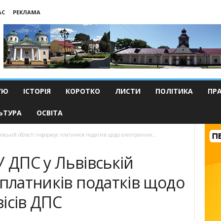
АС
РЕКЛАМА
’Ю
ІСТОРІЯ
КОРОТКО
ЛИСТИ
ПОЛІТИКА
ПР
ЬТУРА
ОСВІТА
івській області інформує платників податків щодо електронних...
У ДПС у Львівській
 платників податків щодо
ісів ДПС