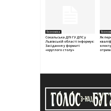
Економіка
Економ
Cокальська ДПІ ГУ ДПС у
Як пер
Львівській області інформує:
кваліф
Засідання у форматі
електр
«круглого столу»
отрим