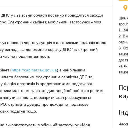
 ДПС у Львівській області постійно проводяться заходи
Щоб о
про Електронний кабінет, мобільний застосунок «Моя
зробі
1. За
2. Вк
отри
ук провела чергову зустріч з платниками податків щодо
3. Оф
му вигляді, за допомогою сервісу ДПС “Електронний
замов
 час на подання звітності.
доста
на як
інет (
https://cabinet.tax.gov.ua
) є найбільшим
замо
ним та безпечним електронним сервісом ДПС та
нікацію платників із представниками податкової
Пе
атники мають можливість дистанційної роботи в режимі
ви
лянути звітність, перевірити стан розрахунків із
РО, отримати довідку про доходи та податкове
Ін
ових податків тощо.
Часоп
но використовувати мобільний застосунок «Моя