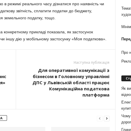
 в режимі реального часу дізнатися про наявність чи
Темат
одаткову звітність, сплатити податки до бюджету,
худо
я земельного податку, тощо.
Міні
 на конкретному прикладі показала, як застосунок
 чи іншу дію у мобільному застосунку «Моя податкова».
Пере
Про 
Рекл
Наступна публікація
Для оперативної комунікації з
анс
бізнесом в Головному управлінні
Ст
ія»
ДПС у Львівській області працює
Комунікаційна податкова
Як ви
платформа
віде
Елект
купит
Чому 
РА
дорог
Глиня