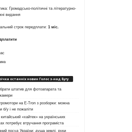
ика: Громадсько-політичні та літературно-
жні видання
мальний строк передплати:
1 міс.
дплатити
нас
ама
річка останніх новин Голос з-над Бугу
брати штатив для фотоапарата та
окамери
ромотори на E-Tron з розборки: можна
и б/у і не пожаліти
китайський «хайтек» на українських
ах потребує втручання програміста
ний посуд України: душа землі, руки