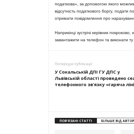
податкова», за допомогою якого можливо
відсутність податкового боргу, подати п
отримати повідомлення про нарахуванн
Наприкінці зустрічі керівник покроково,
завантажити на телефон та виконати ту
Попередні публікації
У Сокальській ДПІ ГУ ДПС у
Львівській області проведено се
телефонного зв’язку «гаряча лін
ПОВ'ЯЗАНІ СТАТТІ
БІЛЬШЕ ВІД АВТО