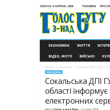
СУБОТА, 8 СЕРПНЯ, 2026
ГОЛОВНА
ПРО Н
Голос
з-
над
Бугу
ЕКОНОМІКА
ЖИТТЯ
ІНТЕРВ
ВІДЕО, ФОТО
ВІЙСЬКО
КУЛ
Головна
Економіка
Сокальська ДПІ ГУ ДПС у Льв
ЕКОНОМІКА
Сокальська ДПІ Г
області інформує
електронних серв
Автор
Голос з-над Бугу
-
6 Січня, 2024