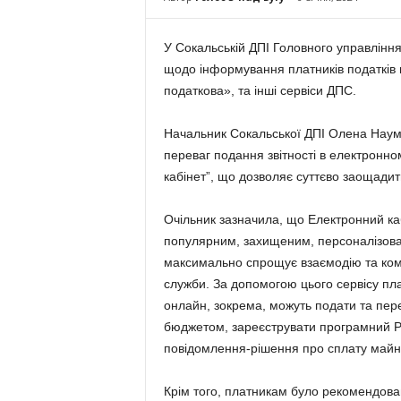
У Сокальській ДПІ Головного управління
щодо інформування платників податків 
податкова», та інші сервіси ДПС.
Начальник Сокальської ДПІ Олена Наумч
переваг подання звітності в електронно
кабінет”, що дозволяє суттєво заощадити
Очільник зазначила, що Електронний каб
популярним, захищеним, персоналізова
максимально спрощує взаємодію та кому
служби. За допомогою цього сервісу пл
онлайн, зокрема, можуть подати та перег
бюджетом, зареєструвати програмний Р
повідомлення-рішення про сплату майн
Крім того, платникам було рекомендова