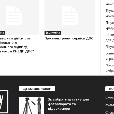
майст
Труби
монта
Як у
креди
іка
Економіка
Шахи,
евірити дійсність
Про електронні сервіси ДПС
для д
ікованого
онного підпису,
Лікув
аного в КНЕДП ДПС?
Бізне
управ
Лінол
вибра
ЩЕ БІЛЬШЕ НОВИН
ПО
Еконо
Як вибрати штатив для
фотоапарата та
Куль
відеокамери
Спор