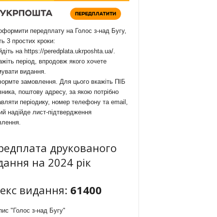
формити передплату на Голос з-над Бугу,
ть 3 простих кроки:
йдіть на
https://peredplata.ukrposhta.ua/
.
ажіть період, впродовж якого хочете
мувати видання.
ормте замовлення. Для цього вкажіть ПІБ
ника, поштову адресу, за якою потрібно
вляти періодику, номер телефону та email,
ий надійде лист-підтвердження
влення.
редплата друкованого
дання на 2024 рік
декс видання:
61400
ис "Голос з-над Бугу"