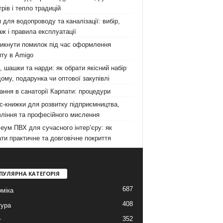
рів і тепло традицій
 для водопроводу та каналізації: вибір,
ж і правила експлуатації
никнути помилок під час оформлення
ту в Amigo
 шашки та нарди: як обрати якісний набір
ому, подарунка чи оптової закупівлі
ання в санаторії Карпати: процедури
с-книжки для розвитку підприємництва,
ління та професійного мислення
еум ПВХ для сучасного інтер’єру: як
ти практичне та довговічне покриття
ПУЛЯРНА КАТЕГОРІЯ
687
міка
408
тура
352
т