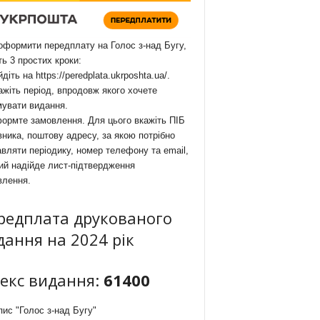
формити передплату на Голос з-над Бугу,
ть 3 простих кроки:
йдіть на
https://peredplata.ukrposhta.ua/
.
ажіть період, впродовж якого хочете
мувати видання.
ормте замовлення. Для цього вкажіть ПІБ
ника, поштову адресу, за якою потрібно
вляти періодику, номер телефону та email,
ий надійде лист-підтвердження
влення.
редплата друкованого
дання на 2024 рік
декс видання:
61400
ис "Голос з-над Бугу"