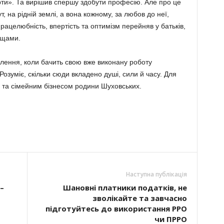
ти». Та вирішив спершу здобути професію. Але про це
т, на рідній землі, а вона кожному, за любов до неї,
Працелюбність, впертість та оптимізм перейняв у батьків,
ощами.
ення, коли бачить свою вже виконану роботу
озуміє, скільки сюди вкладено душі, сили й часу. Для
 та сімейним бізнесом родини Шуховських.
Наступна публікація
–
Шановні платники податків, не
зволікайте та завчасно
підготуйтесь до використання РРО
чи ПРРО