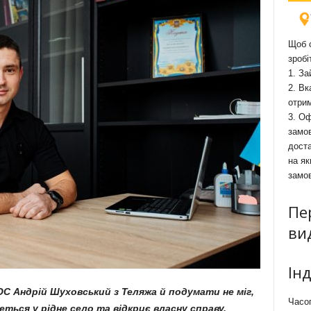
Щоб о
зробі
1. За
2. Вк
отри
3. Оф
замов
доста
на як
замо
Пе
ви
Ін
С Андрій Шуховський з Теляжа й подумати не міг,
Часоп
неться у рідне село та відкриє власну справу.