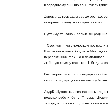
в середньому вийшло по 10 тисяч гриве
Допомагає громадам сіл, де орендує зем
осто­ронь громадських справ у селах.
Підтримують сина й батьки, які раді, щ
– Своє життя ми з чоловіком по­в’язали 
Шуховська – мама Андрія. – Мені здава
перспективний фах. Та я помилялася. Від
любов до землі у нас в крові. Людина з
Розговорившись про господарку та сільс
село старіє, працюють на землі у біль­ш
Андрій Шуховський вважає, що молодь п
пошуках роботи, бо тут її немає. Цікавл
за кордон. Зізнався, що коли навчався на