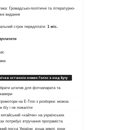
ика: Громадсько-політичні та літературно-
жні видання
мальний строк передплати:
1 міс.
дплатити
нас
ама
річка останніх новин Голос з-над Бугу
брати штатив для фотоапарата та
окамери
ромотори на E-Tron з розборки: можна
и б/у і не пожаліти
китайський «хайтек» на українських
ах потребує втручання програміста
ний посуд України: душа землі, руки