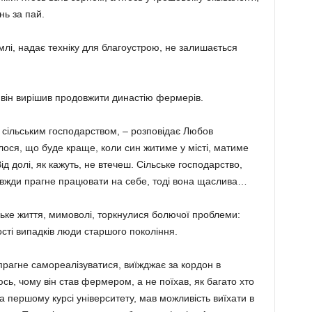
нь за пай.
лі, надає техніку для благоустрою, не залишається
о він вирішив продовжити династію фермерів.
з сільським господарством, – розповідає Любов
лося, що буде краще, коли син житиме у місті, матиме
 долі, як ка­жуть, не втечеш. Сільське госпо­дарство,
авжди прагне пра­цювати на себе, тоді вона щас­лива…
ьке життя, мимоволі, торк­нулися болючої проблеми:
ості випадків люди старшого покоління.
рагне самореалізуватися, виїжджає за кордон в
юсь, чому він став фермером, а не поїхав, як багато хто
 пер­шому курсі університету, мав мож­ливість виїхати в