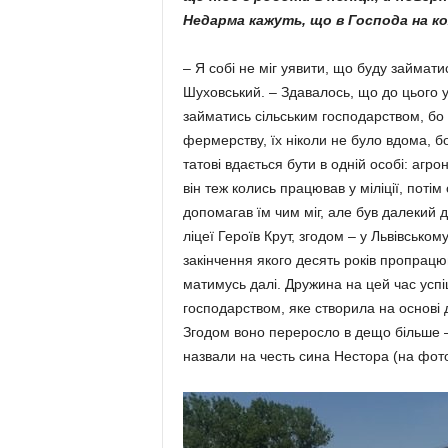
Недарма ка­жуть, що в Господа на ко
– Я собі не міг уявити, що буду займати
Шуховський. – Здавалось, що до цього у
займатись сільським господарством, бо 
фермерству, їх ніколи не було вдома, бо
татові вдається бути в одній особі: агр
він теж колись працював у міліції, поті
допома­гав їм чим міг, але був далекий 
ліцеї Героїв Крут, згодом – у Львівськом
закінчення якого десять років пропрацюв
матимусь далі. Дружина на цей час усп
господарством, яке створила на основі д
Згодом воно пере­росло в дещо більше 
назвали на честь сина Нестора (на фото