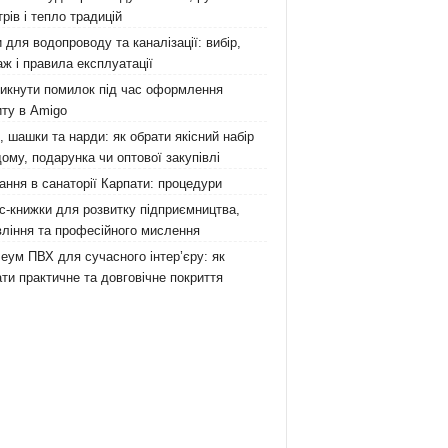
рів і тепло традицій
 для водопроводу та каналізації: вибір,
ж і правила експлуатації
никнути помилок під час оформлення
ту в Amigo
 шашки та нарди: як обрати якісний набір
ому, подарунка чи оптової закупівлі
ання в санаторії Карпати: процедури
с-книжки для розвитку підприємництва,
ління та професійного мислення
еум ПВХ для сучасного інтер’єру: як
ти практичне та довговічне покриття