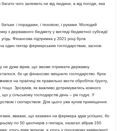
 багато чого залежить не від людини, а від погоди, яка
батьки: і порадами, і тех­нікою, і руками. Молодий
ку з державного бюджету у вигляді бюджетної субсидії
гідь. Фінансова підтримка у 2021 році була
 на один гектар фер­мерським господарствам, заснов­
у не дуже вірив, що змо­же отримати державну
 ста­лося, бо це фінансово зміцнило господарство. Крок
вчився на практиці як правильно вести обробіток ґрунту,
н тощо. Зрозумів, як важливо дотримуватись кожного
 що у сільському господарстві день – рік годує. У
рством і скотарством. Для цього уже купив приміщення.
огами, вважає, що екзамен на фермера здав успішно, бо
ньому по 50 центнерів з гекта­ра, назагал зібрав 150
и: хтось взяв зерном, а хтось у грошо­вому еквіваленті,