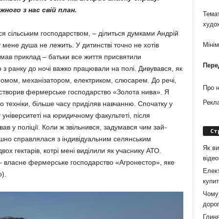
жного з нас свій план.
Темат
худо
ся сільським господар­ством, – ділиться думками Андрій
 мене душа не лежить. У дитинстві точно не хотів
Міні
мав приклад – батьки все життя присвя­тили
Пере
 з ранку до ночі важ­ко працювали на полі. Дивувався, як
ономом, механізатором, електриком, слюсарем. До речі,
Про 
м створив фермерське госпо­дарство «Золота нива». Я
Рекл
до техніки, більше часу приділяв нав­чанню. Спочатку у
у уні­верситеті на юридичному факультеті, після
ав у поліції. Коли ж звільнився, задумався чим зай­
Ст
ішно справлялася з індиві­дуальним селянським
Як ви
вох гектарів, котрі мені виділили як учаснику АТО.
віде
– власне фермерське господарство «Агронестор», яке
Елект
).
купит
Чому 
дорог
Глиня