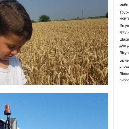
майст
Труби
монта
Як у
креди
Шахи,
для д
Лікув
Бізне
управ
Лінол
вибра