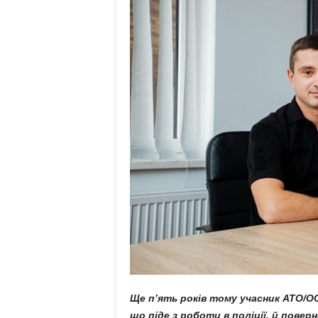
Ще п’ять років тому учасник АТО/ОО
що піде з роботи в поліції, й повер