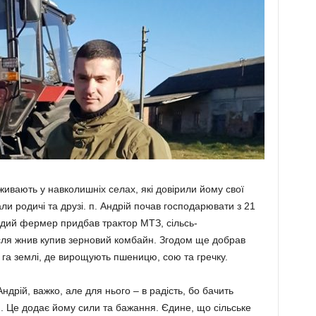
ивають у навколишніх се­лах, які довірили йому свої
али родичі та друзі. п. Андрій почав господарювати з 21
одий фер­мер придбав трактор МТЗ, сільсь­
ісля жнив купив зерновий ком­байн. Згодом ще добрав
 га землі, де вирощують пшеницю, сою та гречку.
дрій, важко, але для нього – в радість, бо бачить
ай. Це додає йому сили та бажання. Єдине, що сільське