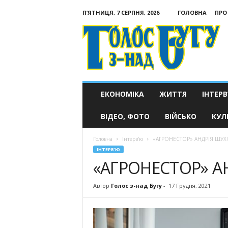
П’ЯТНИЦЯ, 7 СЕРПНЯ, 2026
ГОЛОВНА
ПРО
Голос
з-
над
Бугу
ЕКОНОМІКА
ЖИТТЯ
ІНТЕРВ
ВІДЕО, ФОТО
ВІЙСЬКО
КУЛ
Головна
Інтерв'ю
«АГРОНЕСТОР» АНДРІЯ ШУ
ІНТЕРВ'Ю
«АГРОНЕСТОР» А
Автор
Голос з-над Бугу
-
17 Грудня, 2021