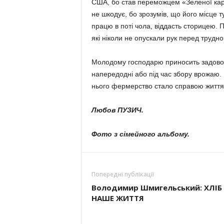
США, бо став пе­реможцем «Зеленої кар
не шкодує, бо зрозумів, що його місце ту
працю в поті чола, віддасть стори­цею. 
які ніколи не опускали рук перед труд­н
Молодому господарю приносить задовол
напередодні або під час збору врожаю. Р
нього фермерство ста­ло справою життя
Любов ПУЗИЧ.
Фото з сімейного альбому.
Попередні публікації
Володимир Шмигельсь­кий: ХЛІБ 
НАШЕ ЖИТТЯ