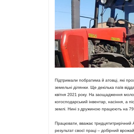
Підтримали побратима й атовці, які прож
земель­ні ділянки. Ще декілька паїв відд
квітня 2021 ро­ку. На заощадження мол
когосподарський інвентар, насіння, а п
землі. Ни­ні з дружиною працюють на 79
Працювати, вважає тридцяти­трирічний Ан
резуль­тат своєї праці – добірний врож