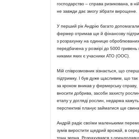
господарство – справа ризикована, в ній
не завжди дає змогу зібрати вирощене.
У перший рік Андрію багато до­помагали 
фермер отримав ще й фінансову підтрим
з розрахунку на одиницю оброблюваних у
передбачена у розмірі до 5000 гривень
никами яких є учасники АТО (ООС).
Мій співрозмовник зізнається, що сперш
підтримку. І був дуже щасливим, що так
за кроком вни­кав у фермерську справу, 
вносити добрива, засоби захисту росли
етапу у догляді рослин, недарма кажуть,
перспективі планує займатися ще свина
Андрій радіє своїми маленькими перем
зумів виростити щедрий врожай, в се­ред
тонн зерна. Розрахувався з орендодавцям