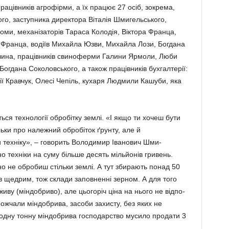
працівни­ків агрофірми, а їх працює 27 осіб, зокрема,
о, заступника ди­ректора Віталія Шмигельського,
Хоми, механізаторів Тараса Колодія, Віктора Франца,
 Франца, водіїв Михайла Юзви, Михайла Лози, Богдана
и­на, працівників свиноферми Гали­ни Ярмоли, Люби
огдана Соколовського, а також працівників бухгалтерії:
ії Кравчук, Олесі Чепіль, кухаря Людмили Кашуби, яка
ся технології обробітку землі. «І якщо ти хочеш бути
ьки про належний обробіток ґрунту, але й
техніку», – гово­рить Володимир Іванович Шми­
о техніки на суму більше десять мільйонів гривень.
­но не обробиш стільки землі. А тут збирають понад 50
ув щедрим, тож склади заповненні зерном. А для того
иву (міндобриво), але цьогоріч ціна на нього не відпо­
рожчали міндобрива, засоби захисту, без яких не
 одну тон­ну міндобрива господарство мусило продати 3