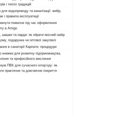
рів і тепло традицій
 для водопроводу та каналізації: вибір,
ж і правила експлуатації
никнути помилок під час оформлення
ту в Amigo
 шашки та нарди: як обрати якісний набір
ому, подарунка чи оптової закупівлі
ання в санаторії Карпати: процедури
с-книжки для розвитку підприємництва,
ління та професійного мислення
еум ПВХ для сучасного інтер’єру: як
ти практичне та довговічне покриття