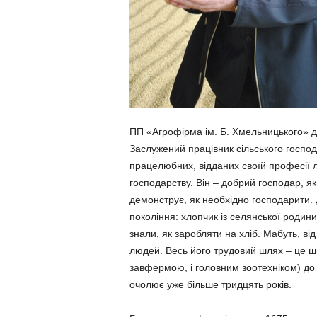
ПП «Агрофірма ім. Б. Хмельниць­кого» до
Заслу­жений працівник сільського госп
працелюбних, відданих своїй професії л
господарству. Він – добрий господар, як
демонструє, як необхідно господарити. 
покоління: хлопчик із се­лянської родин
знали, як заробляти на хліб. Ма­буть, в
людей. Весь його трудовий шлях – це шко
завфермою, і головним зоотех­ніком) до 
очолює уже більше трид­цять років.