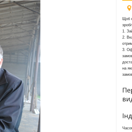
Щоб о
зробі
1. За
2. Вк
отри
3. Оф
замов
доста
на як
замо
Пе
ви
Ін
Часоп