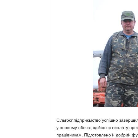
Сільгосппідприємство успішно завершил
у повному обсязі, здійснює виплату оре
працівни­кам. Підготовлено й добрий фун