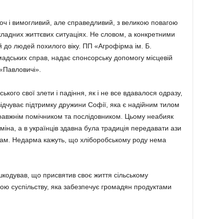
хоч і вимогливий, але спра­ведливий, з великою повагою
кладних життєвих ситуаціях. Не словом, а конкретними
до людей похилого віку. ПП «Агрофір­ма ім. Б.
адських справ, на­дає спонсорську допомогу місцевій
 «Павловичі».
ького свої злети і па­діння, як і не все вдавалося одразу,
 відчуває підтримку дружини Софії, яка є надійним тилом
равжнім помічником та послі­довником. Цьому неабияк
міна, а в українців здавна була традиція передавати ази
укам. Недарма кажуть, що хліборобсько­му роду нема
кодував, що присвятив своє життя сільському
ою сус­пільству, яка забезпечує громадян продуктами
.