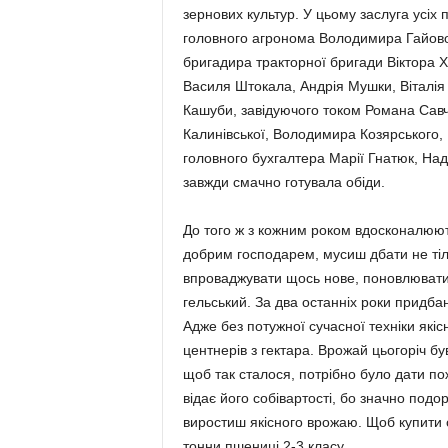
зернових куль­тур. У цьому заслуга усіх 
головного агронома Воло­димира Гайовог
бригадира тракторної бригади Вік­тора 
Василя Штокала, Андрія Мушки, Віталія
Кашуби, завідуючого током Романа Савч
Калинівської, Володимира Козярського, Б
головного бухгалтера Марії Гнатюк, Над
завжди смачно готувала обіди.
До того ж з кожним роком вдос­коналюють
доб­рим господарем, мусиш дбати не тіл
впроваджувати щось нове, поновлювати 
гельський. За два останніх роки придбан
Адже без потужної сучасної техніки якіс
центнерів з гек­тара. Врожай цьогоріч б
щоб так сталося, потрібно було дати пож
відає його собівартості, бо значно подо
виростиш якіс­ного врожаю. Щоб купити
тонни пшениці 2-3 класу.