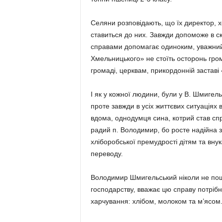
Селяни розповідають, що їх ди­ректор, 
ставиться до них. Завжди допоможе в с
справами допомагає одиноким, уважний 
Хмельницького» не стоїть осторонь гром
громаді, церквам, прикордонній заставі
І як у кожної людини, були у В. Шмигельс
проте завжди в усіх життєвих ситу­аціях
вдома, однодумця сина, котрий став сп
радий п. Володимир, бо росте надійна з
хлібороб­ської премудрості дітям та вн
переводу.
Володимир Шмигельський ніколи не пош
господарству, вважає цю справу потрібн
харчування: хлібом, молоком та м’ясом