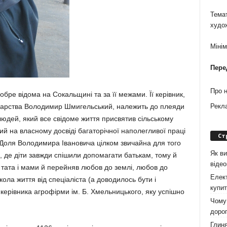
Темат
худо
Міні
Пере
Про 
бре відома на Сокальщині та за її межами. Її керівник,
о­дарства Володимир Шмигельсь­кий, належить до плеяди
Рекл
юдей, який все свідоме життя при­святив сільському
ий на власно­му досвіді багаторічної наполегли­вої праці
Ст
Доля Воло­димира Івановича цілком звичайна для то­го
Як ви
и, де діти завжди спішили допомагати батькам, тому й
віде
ід тата і мами й перейняв любов до землі, любов до
Елект
­ла життя від спеціаліста (а доводи­лось бути і
купит
керівника агро­фірми ім. Б. Хмельницького, яку успіш­но
Чому 
дорог
Глиня