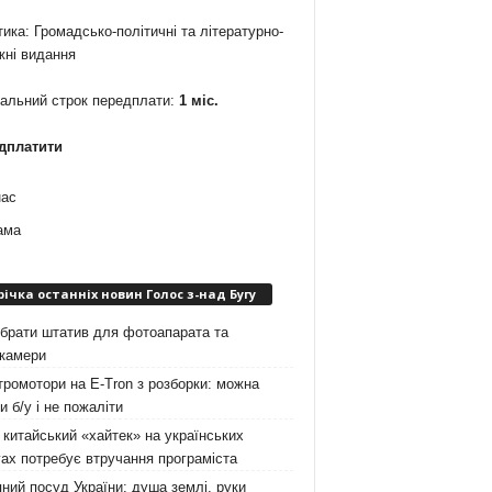
ика: Громадсько-політичні та літературно-
жні видання
мальний строк передплати:
1 міс.
дплатити
нас
ама
річка останніх новин Голос з-над Бугу
брати штатив для фотоапарата та
окамери
ромотори на E-Tron з розборки: можна
и б/у і не пожаліти
китайський «хайтек» на українських
ах потребує втручання програміста
ний посуд України: душа землі, руки