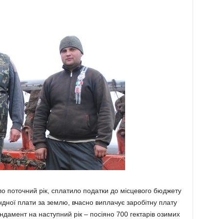
о поточний рік, сплатило податки до місцевого бюджету
ндної плати за землю, вчасно виплачує заробітну плату
да­мент на наступний рік – посіяно 700 гектарів озимих