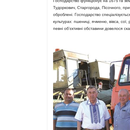
Господарство функціонує на 1675 га земл
Тудорко­вич, Старгорода, Пісочного, при
оброблені. Господар­ство спеціалізуєть
культурах: пшениці, ячме­ню, вівса, сої
певні об’єктивні обставини дове­лося ска