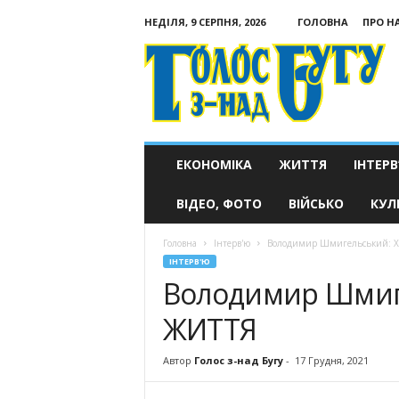
НЕДІЛЯ, 9 СЕРПНЯ, 2026
ГОЛОВНА
ПРО Н
Голос
з-
над
Бугу
ЕКОНОМІКА
ЖИТТЯ
ІНТЕРВ
ВІДЕО, ФОТО
ВІЙСЬКО
КУЛ
Головна
Інтерв'ю
Володимир Шмигельсь­кий: 
ІНТЕРВ'Ю
Володимир Шмиге
ЖИТТЯ
Автор
Голос з-над Бугу
-
17 Грудня, 2021