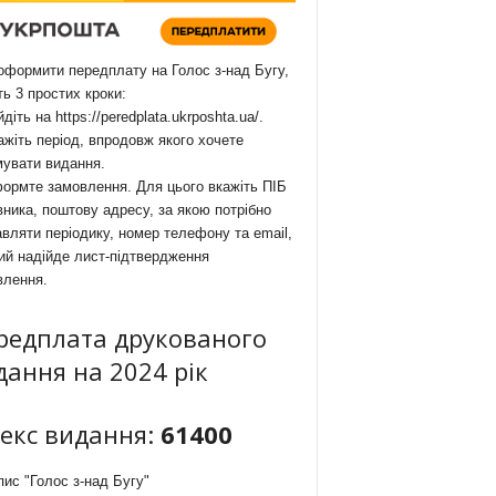
формити передплату на Голос з-над Бугу,
ть 3 простих кроки:
йдіть на
https://peredplata.ukrposhta.ua/
.
ажіть період, впродовж якого хочете
мувати видання.
ормте замовлення. Для цього вкажіть ПІБ
ника, поштову адресу, за якою потрібно
вляти періодику, номер телефону та email,
ий надійде лист-підтвердження
влення.
редплата друкованого
дання на 2024 рік
декс видання:
61400
ис "Голос з-над Бугу"