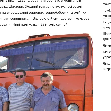
і, з них – 1126 га рілля, які орендує в мешканців
майст
сіл­ка Шихтори. Жодний гектар не пустує, всі землі
Труби
ся на вирощу­ванні зернових, зернобобових та олійних
монта
, ріпаку, соняшника… Відновило й свинарство, яке через
Як у
сувати. Нині налічується 279 голів свиней.
креди
Шахи,
для д
Лікув
Бізне
управ
Лінол
вибра