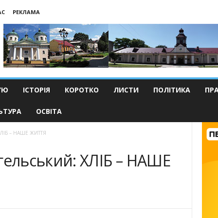
АС
РЕКЛАМА
’Ю
ІСТОРІЯ
КОРОТКО
ЛИСТИ
ПОЛІТИКА
ПР
ЬТУРА
ОСВІТА
ХЛІБ – НАШЕ ЖИТТЯ
льсь­кий: ХЛІБ – НАШЕ