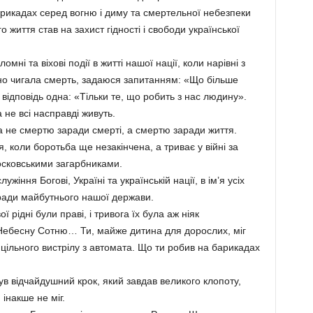
рикадах серед вогню і диму та смертельної небезпеки
о життя став на захист гідності і свободи української
мні та віхові події в житті нашої нації, коли нарівні з
йно чигала смерть, задаюся запитанням: «Що більше
 відповідь одна: «Тільки те, що робить з нас людину».
 не всі насправді живуть.
а не смертю заради смерті, а смертю заради життя.
 коли боротьба ще незакінчена, а триває у війні за
осковськими загарбниками.
жіння Богові, Україні та українській нації, в ім’я усіх
аради майбутнього нашої держави.
ї рідні були праві, і тривога їх була аж ніяк
Небесну Сотню… Ти, майже дитина для дорослих, міг
рицільного вистрілу з автомата. Що ти робив на барикадах
ув відчайдушний крок, який завдав великого клопоту,
інакше не міг.