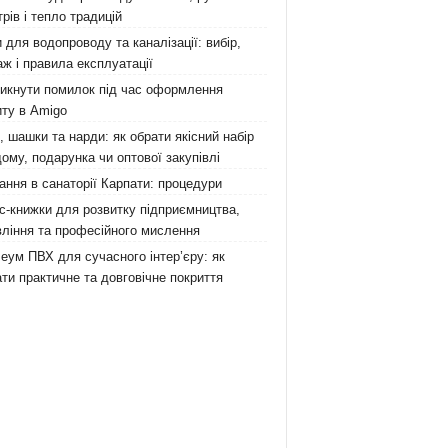
рів і тепло традицій
 для водопроводу та каналізації: вибір,
ж і правила експлуатації
никнути помилок під час оформлення
ту в Amigo
 шашки та нарди: як обрати якісний набір
ому, подарунка чи оптової закупівлі
ання в санаторії Карпати: процедури
с-книжки для розвитку підприємництва,
ління та професійного мислення
еум ПВХ для сучасного інтер’єру: як
ти практичне та довговічне покриття