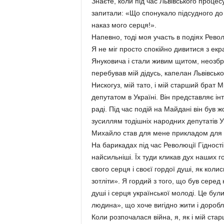
Знаєте, коли під час Львівського проц
запитали: «Що спонукало підсудного до 
наказ мого серця!».
Напевно, тоді моя участь в подіях Револ
Я не міг просто спокійно дивитися з екр
Януковича і стали живим щитом, неозб
перебував мій дідусь, капелан Львівськ
Нискогуз, мій тато, і мій старший брат
депутатом в Україні. Він представляє ін
раді. Під час подій на Майдані він був
зусиллям тодішніх народних депутатів 
Михайло став для мене прикладом для н
На барикадах під час Революції Гідності
найсильніші. Їх туди кликав дух наших г
свого серця і своєї гордої душі, як колис
зотліти». Я гордий з того, що був серед 
душі і серця української молоді. Це були
людина», що хоче вигідно жити і доробл
Коли розпочалася війна, я, як і мій ст