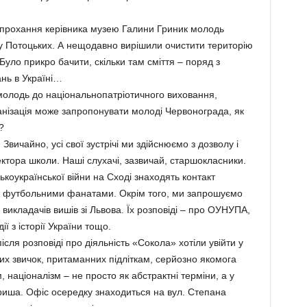
а прохання керівника музею Галини Гриник молодь
у Потоцьких. А нещодавно вирішили очистити територію
Було прикро бачити, скільки там сміття – поряд з
нь в Україні…
молодь до національнопатріотичного виховання,
нізація може запропонувати молоді Червонограда, як
?
 Звичайно, усі свої зустрічі ми здійснюємо з дозволу і
ектора школи. Наші слухачі, зазвичай, старшокласники.
ськоукраїнської війни на Сході знаходять контакт
» футбольними фанатами. Окрім того, ми запрошуємо
викладачів вишів зі Львова. Їх розповіді – про ОУНУПА,
ії з історії України тощо.
ля розповіді про діяльність «Сокола» хотіли увійти у
вих звичок, притаманних підліткам, серйозно якомога
, націоналізм – не просто як абстрактні терміни, а у
вариша. Офіс осередку знаходиться на вул. Степана