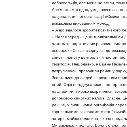
добровольців, але мене не взяли, тому 
Але я, як і мої однодумціровесники, не
націоналістичної організації «Сокіл», 
військовим вихованням молоді.
– А що вдалося зробити позитивного б
– Насамперед – це антиалкогольні акці
алкоголю, наркотичних речовин, сигарет
осередок «Сокіл» звернувся до міськрад
спиртні напої у центральній частині міс
територія. Нещодавно, на День Незалежн
патрулювали, проводили рейди у парку, 
Зверталися до людей з проханням припи
дітей. Одні погоджувалися – не гарно ц
наші звички глибоко вкорінилися, зокрем
допомогою спиртних напоїв. Власне, це 
раніше, у липні, наша організація пере
торгівельними закладами міста (звичайн
чотири, майже половина, охоче продал
Ми викликали поліцію. Вона склала про