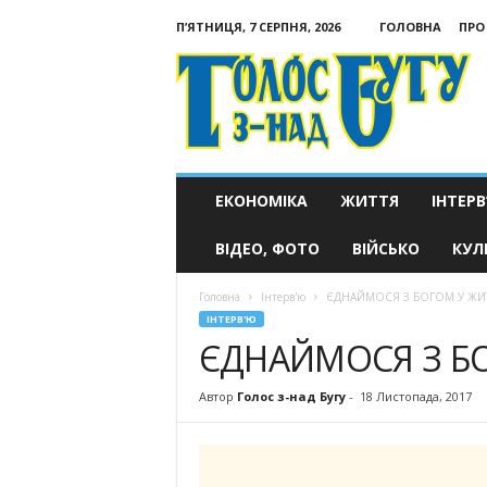
П’ЯТНИЦЯ, 7 СЕРПНЯ, 2026
ГОЛОВНА
ПРО
Голос
з-
над
Бугу
ЕКОНОМІКА
ЖИТТЯ
ІНТЕРВ
ВІДЕО, ФОТО
ВІЙСЬКО
КУЛ
Головна
Інтерв'ю
ЄДНАЙМОСЯ З БОГОМ У ЖИТ
ІНТЕРВ'Ю
ЄДНАЙМОСЯ З БО
Автор
Голос з-над Бугу
-
18 Листопада, 2017