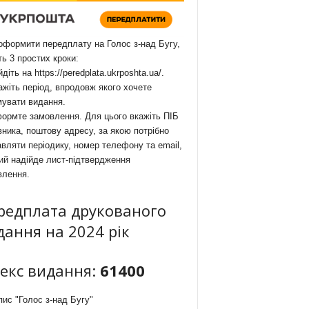
формити передплату на Голос з-над Бугу,
ть 3 простих кроки:
йдіть на
https://peredplata.ukrposhta.ua/
.
ажіть період, впродовж якого хочете
мувати видання.
ормте замовлення. Для цього вкажіть ПІБ
ника, поштову адресу, за якою потрібно
вляти періодику, номер телефону та email,
ий надійде лист-підтвердження
влення.
редплата друкованого
дання на 2024 рік
декс видання:
61400
ис "Голос з-над Бугу"