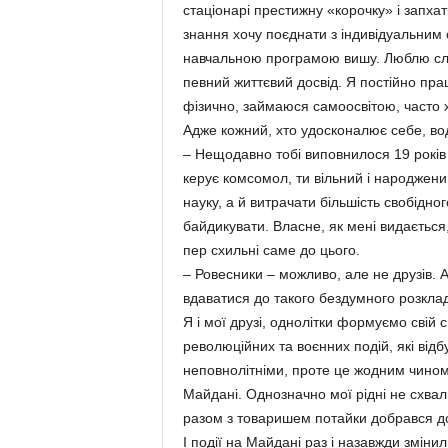
стаціонарі престижну «корочку» і запхат
знання хочу поєднати з індивідуальни
навчальною програмою вишу. Люблю слух
певний життєвий досвід. Я постійно пр
фізично, займаюся самоосвітою, часто х
Адже кожний, хто удосконалює себе, во
– Нещодавно тобі виповнилося 19 років
керує комсомол, ти вільний і народжений 
науку, а й витрачати більшість свобідног
байдикувати. Власне, як мені видається,
пер схильні саме до цього.
– Ровесники – можливо, але не друзів. Ан
вдаватися до такого бездумного розклад
Я і мої друзі, однолітки формуємо свій 
революційних та воєнних подій, які відб
неповнолітніми, проте це жодним чином
Майдані. Однозначно мої рідні не схвалю
разом з товаришем потайки добрався до
І події на Майдані раз і назавжди зміни