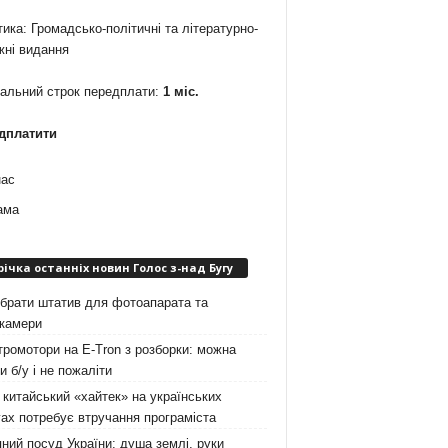
ика: Громадсько-політичні та літературно-
жні видання
мальний строк передплати:
1 міс.
дплатити
нас
ама
річка останніх новин Голос з-над Бугу
брати штатив для фотоапарата та
окамери
ромотори на E-Tron з розборки: можна
и б/у і не пожаліти
китайський «хайтек» на українських
ах потребує втручання програміста
ний посуд України: душа землі, руки