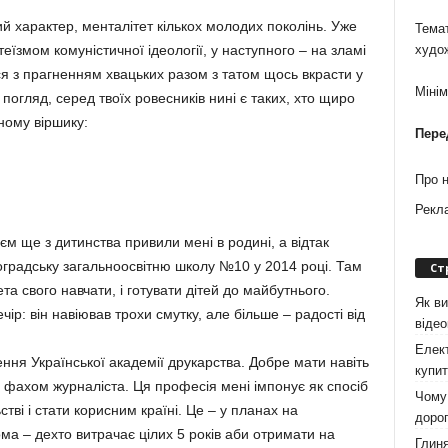
ий характер, менталітет кількох молодих поколінь. Уже
Темат
еїзмом комуністичної ідеології, у наступного – на зламі
худо
я з прагненням хвацьких разом з татом щось вкрасти у
Міні
 погляд, серед твоїх ровесників нині є таких, хто щиро
ному віршику:
Пере
Про 
Рекл
аєм ще з дитинства привили мені в родині, а відтак
оградську загальноосвітню школу №10 у 2014 році. Там
Ст
та свого навчати, і готувати дітей до майбутнього.
Як ви
ір: він навіював трохи смутку, але більше – радості від
віде
Елект
ення Української академії друкарства. Добре мати навіть
купит
й фахом журналіста. Ця професія мені імпонує як спосіб
Чому 
тві і стати корисним країні. Це – у планах на
дорог
а – дехто витрачає цілих 5 років аби отримати на
Глиня