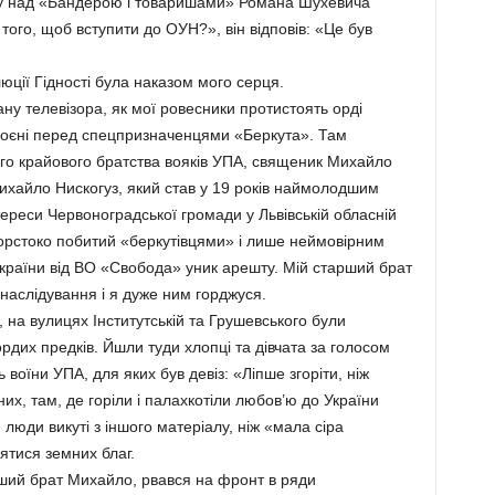
есу над «Бандерою і товаришами» Романа Шухевича
того, щоб вступити до ОУН?», він відповів: «Це був
юції Гідності була наказом мого серця.
ану телевізора, як мої ровесники протистоять орді
роєні перед спецпризначенцями «Беркута». Там
ого крайового братства вояків УПА, священик Михайло
 Михайло Нискогуз, який став у 19 років наймолодшим
тереси Червоноградської громади у Львівській обласній
 жорстоко побитий «беркутівцями» і лише неймовірним
України від ВО «Свобода» уник арешту. Мій старший брат
аслідування і я дуже ним горджуся.
, на вулицях Інститутській та Грушевського були
ордих предків. Йшли туди хлопці та дівчата за голосом
ь воїни УПА, для яких був девіз: «Ліпше згоріти, ніж
них, там, де горіли і палахкотіли любов’ю до України
 люди викуті з іншого матеріалу, ніж «мала сіра
ятися земних благ.
арший брат Михайло, рвався на фронт в ряди