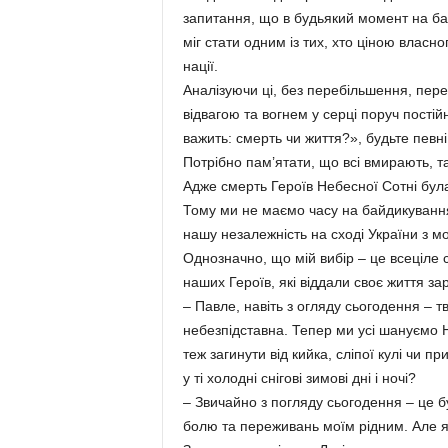
запитання, що в будьякий момент на ба
міг стати одним із тих, хто ціною власног
нації.
Аналізуючи ці, без перебільшення, перело
відвагою та вогнем у серці поруч пості
важить: смерть чи життя?», будьте певні
Потрібно пам’ятати, що всі вмирають, та
Адже смерть Героїв Небесної Сотні бул
Тому ми не маємо часу на байдикування,
нашу незалежність на сході України з м
Однозначно, що мій вибір – це всеціле слу
наших Героїв, які віддали своє життя з
– Павле, навіть з огляду сьогодення – тво
небезпідставна. Тепер ми усі шануємо 
теж загинути від кийка, сліпої кулі чи п
у ті холодні снігові зимові дні і ночі?
– Звичайно з погляду сьогодення – це б
болю та переживань моїм рідним. Але я 