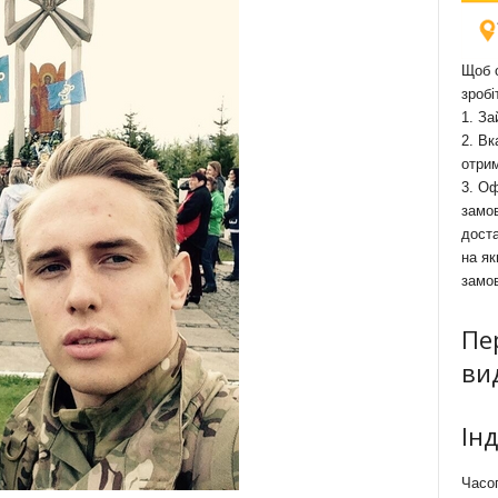
Щоб о
зробі
1. За
2. Вк
отри
3. Оф
замов
доста
на як
замо
Пе
ви
Ін
Часоп