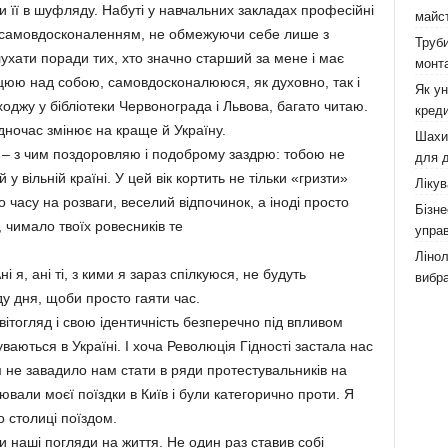
и її в шуфляду. Набуті у навчальних закладах професійні
майст
м самовдосконаленням, не обмежуючи себе лише з
Труби
ати поради тих, хто значно старший за мене і має
монта
ацюю над собою, самовдосконалююся, як духовно, так і
Як у
оджу у бібліотеки Червонограда і Львова, багато читаю.
креди
дночас змінює на краще й Україну.
Шахи,
 – з чим поздоровляю і подоброму заздрю: тобою не
для д
у вільній країні. У цей вік кортить не тільки «гризти»
Лікув
о часу на розваги, веселий відпочинок, а іноді просто
Бізне
 чимало твоїх ровесників те
управ
Лінол
і я, ані ті, з кими я зараз спілкуюся, не будуть
вибра
у дня, щоби просто гаяти час.
світогляд і свою ідентичність безперечно під впливом
уваються в Україні. І хоча Революція Гідності застала нас
 не завадило нам стати в ряди протестувальників на
вали моєї поїздки в Київ і були категорично проти. Я
 столиці поїздом.
ли наші погляди на життя. Не один раз ставив собі