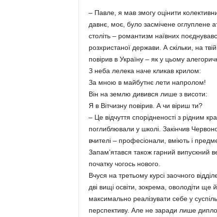
– Павле, я мав змогу оцінити колективн
давнє, моє, було засмічене оглуплене ат
століть – романтизм наївних поєднувавс
розхристаної держави. А скільки, на твій
повірив в Україну – як у цьому алегорич
З неба лелека наче кликав крилом:
За мною в майбутнє лети напролом!
Він на землю дивився лише з висоти:
Я в Вітчизну повірив. А чи віриш ти?
– Це відчуття спорідненості з рідним кр
поглиблювали у школі. Закінчив Червон
вчителі – професіонали, вміють і предме
Запам’ятався також гарний випускний веч
початку чогось нового.
Вчуся на третьому курсі заочного відділ
дві вищі освіти, зокрема, оволодіти ще 
максимально реалізувати себе у суспільс
перспективу. Але не заради лише диплом