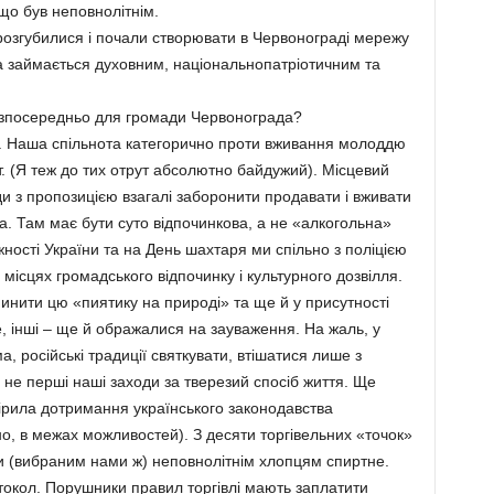
що був неповнолітнім.
 розгубилися і почали створювати в Червонограді мережу
яка займається духовним, національнопатріотичним та
езпосередньо для громади Червонограда?
ї. Наша спільнота категорично проти вживання молоддю
. (Я теж до тих отрут абсолютно байдужий). Місцевий
и з пропозицією взагалі заборонити продавати і вживати
та. Там має бути суто відпочинкова, а не «алкогольна»
ості України та на День шахтаря ми спільно з поліцією
місцях громадського відпочинку і культурного дозвілля.
нити цю «пиятику на природі» та ще й у присутності
е, інші – ще й ображалися на зауваження. На жаль, у
а, російські традиції святкувати, втішатися лише з
не перші наші заходи за тверезий спосіб життя. Ще
вірила дотримання українського законодавства
о, в межах можливостей). З десяти торгівельних «точок»
и (вибраним нами ж) неповнолітнім хлопцям спиртне.
токол. Порушники правил торгівлі мають заплатити