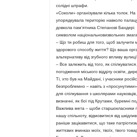
солідні штрафи.
«Соколи» організували кілька толок. Н
упорядкувала територію навколо палац
довкола пам’ятника Степанові Бандері. 
символом національновизвольних змага
– Що ти робиш для того, щоб залучити 
здорового способу життя? Що ваша орга
альтернативу від згубного впливу вулиці
– Все залежить від того, як спілкуватися.
погодження міського відділу освіти, дир
Ті, хто був на Майдані, і учасники росій
безпроблемно – навіть з «просунутими
для спілкування з школярами науковців, 
визначні, як бої під Крутами, буремні под
Важлива мета – щоби старшокласники піс
нашу спільноту, відмовитися від шкідли
раніше зацікавитися, що таке патріотизм
життєвих вчинках моїх, твоїх, твого то