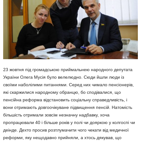
23 жовтня під громадською приймальнею народного депутата
України Олега Мусія було велелюдно. Сюди йшли люди із
своїми наболілими питаннями. Серед них чимало пенсіонерів,
які скаржилися народному обранцю, бо сподівалися, що
пенсійна реформа відстановить соціальну справедливість, і
вони отримають довгоочікуване підвищення пенсій. Натомість
більшість отримали зовсім незначну надбавку, хоча
пропрацювали 40 і більше років у полі чи дояркою у колгоспі чи
деінде. Дехто просив розтлумачити чого чекати від медичної
реформи, яку нещодавно прийняли, а хтось дякував, що