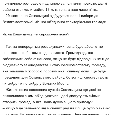
політичною розправою наді мною за політичну позицію. Деякі
райони отримали майже 15 млн. грн., а наш лише п’ять.
– 29 жовтня на Сокальщині відбудуться перші вибори до
Великомостівської міської об’єднаної територіальної громади.
Як на Вашу думку, чи спроможна вона?
– Так, за попередніми розрахунками, вона буде абсолютно
спроможною, бо там є підприємства. Громада здатна
забезпечити себе фінансово, якщо не буде відповідних змін до
бюджетного законодавства. Вітаю Великомостівську громаду,
яка знайшла між собою порозуміння і спільну мову. І це буде
прецедент для Сокальського району, бо всі інші спостерігають
чи вийде чи не вийде у Великих Мостів.
– Жителі інших населених пунктів Сокальщини ще досі не
визначилися з ким об’єднуватися і досі дискутують скільки
створити громад. А яка Ваша думка з цього приводу?
– Якщо б це залежало від місцевих рад чи сіл, це було б значно
простіше. Це залежить від затвердженого Перспективного плану