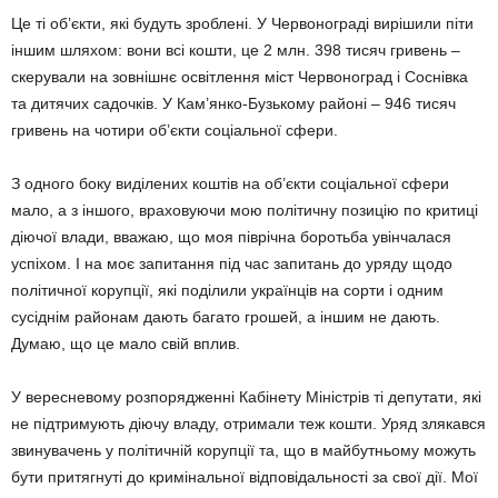
Це ті об’єкти, які будуть зроблені. У Червонограді вирішили піти
іншим шляхом: вони всі кошти, це 2 млн. 398 тисяч гривень –
скерували на зовнішнє освітлення міст Червоноград і Соснівка
та дитячих садочків. У Кам’янко-Бузькому районі – 946 тисяч
гривень на чотири об’єкти соціальної сфери.
З одного боку виділених коштів на об’єкти соціальної сфери
мало, а з іншого, враховуючи мою політичну позицію по критиці
діючої влади, вважаю, що моя піврічна боротьба увінчалася
успіхом. І на моє запитання під час запитань до уряду щодо
політичної корупції, які поділили українців на сорти і одним
сусіднім районам дають багато грошей, а іншим не дають.
Думаю, що це мало свій вплив.
У вересневому розпорядженні Кабінету Міністрів ті депутати, які
не підтримують діючу владу, отримали теж кошти. Уряд злякався
звинувачень у політичній корупції та, що в майбутньому можуть
бути притягнуті до кримінальної відповідальності за свої дії. Мої