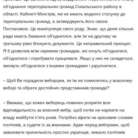
об’єднання територіальних громад Сокальського району в
області, Кабінеті Міністрів, які не мають жодного стосунку до
територіальних громад, а затверджують його своєю
Постановою. Це маніпуляція свого роду. Знаю, що деякі сільські
ради мають бажання об’єднатися, але їм на другому чи
третьому рівні блокують документи. Це неправильний принцип.
Я б дозволив всім окремим громадам, які хочуть об’єднатися,
об’єднатися і спробувати працювати. Якщо у них не складеться,
зможуть об’єднатися з іншими громадами і укрупнитися.
– Щоб Ви порадили виборцям, як їм не помилитись у власному
виборі та обрати достойних представників громади?
– Вважаю, що кожен виборець повинен розуміти всю
відповідальність за власний вибір, щоб потім не нарікати на
владу майбутні п’ять років. Потрібно вірити не красивим словам
політиків, а судити їх за вчинками. Адже перед виборами, щоб
завоювати прихильність простих українців, чимало політиків