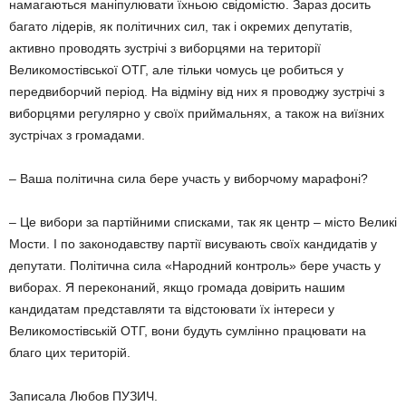
намагаються маніпулювати їхньою свідомістю. Зараз досить
багато лідерів, як політичних сил, так і окремих депутатів,
активно проводять зустрічі з виборцями на території
Великомостівської ОТГ, але тільки чомусь це робиться у
передвиборчий період. На відміну від них я проводжу зустрічі з
виборцями регулярно у своїх приймальнях, а також на виїзних
зустрічах з громадами.
– Ваша політична сила бере участь у виборчому марафоні?
– Це вибори за партійними списками, так як центр – місто Великі
Мости. І по законодавству партії висувають своїх кандидатів у
депутати. Політична сила «Народний контроль» бере участь у
виборах. Я переконаний, якщо громада довірить нашим
кандидатам представляти та відстоювати їх інтереси у
Великомостівській ОТГ, вони будуть сумлінно працювати на
благо цих територій.
Записала Любов ПУЗИЧ.