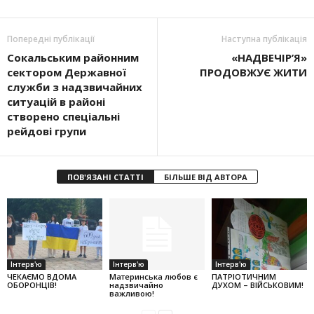
Попередні публікації
Наступна публікація
Сокальським районним
«НАДВЕЧІР’Я»
сектором Державної
ПРОДОВЖУЄ ЖИТИ
служби з надзвичайних
ситуацій в районі
створено спеціальні
рейдові групи
ПОВ'ЯЗАНІ СТАТТІ
БІЛЬШЕ ВІД АВТОРА
Інтерв'ю
Інтерв'ю
Інтерв'ю
ЧЕКАЄМО ВДОМА
Материнська любов є
ПАТРІОТИЧНИМ
ОБОРОНЦІВ!
надзвичайно
ДУХОМ – ВІЙСЬКОВИМ!
важливою!