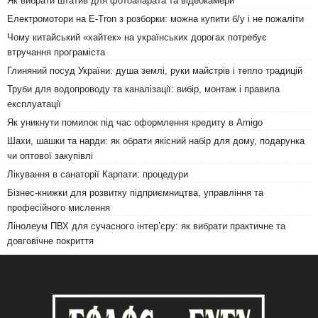
Як вибрати штатив для фотоапарата та відеокамери
Електромотори на E-Tron з розборки: можна купити б/у і не пожаліти
Чому китайський «хайтек» на українських дорогах потребує
втручання програміста
Глиняний посуд України: душа землі, руки майстрів і тепло традицій
Труби для водопроводу та каналізації: вибір, монтаж і правила
експлуатації
Як уникнути помилок під час оформлення кредиту в Amigo
Шахи, шашки та нарди: як обрати якісний набір для дому, подарунка
чи оптової закупівлі
Лікування в санаторії Карпати: процедури
Бізнес-книжки для розвитку підприємництва, управління та
професійного мислення
Лінолеум ПВХ для сучасного інтер’єру: як вибрати практичне та
довговічне покриття