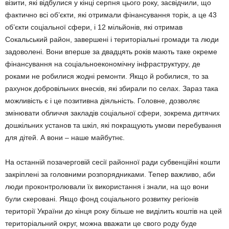
візити, які відбулися у кінці серпня цього року, засвідчили, що
фактично всі об’єкти, які отримали фінансування торік, а це 43
об’єкти соціальної сфери, і 12 мільйонів, які отримав
Сокальський район, завершені і територіальні громади та люди
задоволені. Вони вперше за двадцять років мають таке окреме
фінансування на соціальноекономічну інфраструктуру, де
роками не робилися жодні ремонти. Якщо й робилися, то за
рахунок добровільних внесків, які збирали по селах. Зараз така
можливість є і це позитивна діяльність. Головне, дозволяє
змінювати обличчя закладів соціальної сфери, зокрема дитячих
дошкільних установ та шкіл, які покращують умови перебування
для дітей. А вони – наше майбутнє.
На останній позачерговій сесії районної ради субвенційні кошти
закріплені за головними розпорядниками. Тепер важливо, аби
люди проконтролювали їх використання і знали, на що вони
були скеровані. Якщо фонд соціального розвитку регіонів
території України до кінця року більше не виділить коштів на цей
територіальний округ, можна вважати це свого роду буде