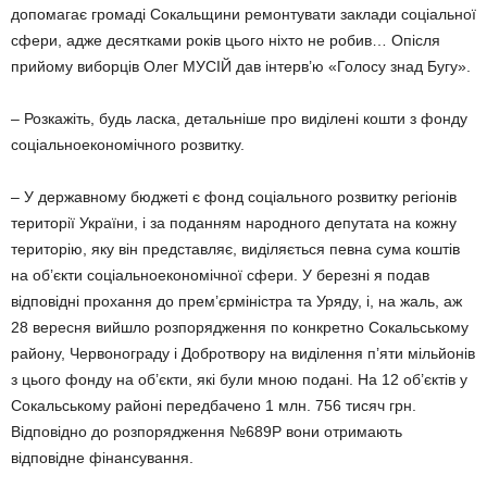
допомагає громаді Сокальщини ремонтувати заклади соціальної
сфери, адже десятками років цього ніхто не робив… Опісля
прийому виборців Олег МУСІЙ дав інтерв’ю «Голосу знад Бугу».
– Розкажіть, будь ласка, детальніше про виділені кошти з фонду
соціальноекономічного розвитку.
– У державному бюджеті є фонд соціального розвитку регіонів
території України, і за поданням народного депутата на кожну
територію, яку він представляє, виділяється певна сума коштів
на об’єкти соціальноекономічної сфери. У березні я подав
відповідні прохання до прем’єрміністра та Уряду, і, на жаль, аж
28 вересня вийшло розпорядження по конкретно Сокальському
району, Червонограду і Добротвору на виділення п’яти мільйонів
з цього фонду на об’єкти, які були мною подані. На 12 об’єктів у
Сокальському районі передбачено 1 млн. 756 тисяч грн.
Відповідно до розпорядження №689Р вони отримають
відповідне фінансування.