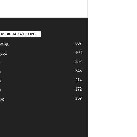
ПУЛЯРНА КАТЕГОРІЯ
687
міка
408
тура
352
т
345
и
214
о
172
о
159
ко