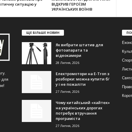
ітичну ситуацію у
ВІДКРИВ ГЕРОЇЗМ
УКРАЇНСЬКИХ ВОЇНІВ
ЩЕ БІЛЬШЕ НОВИН
ПО
Еконо
Як вибрати штатив для
фотоапарата та
Куль
відеокамери
Спор
28 Липня, 2026
Лист
Електромотори на E-Tron з
гу.
Свят
розборки: можна купити б/
е для
у і не пожаліти
ве!
Прав
27 Липня, 2026
Корот
Чому китайський «хайтек»
на українських дорогах
потребує втручання
програміста
27 Липня, 2026