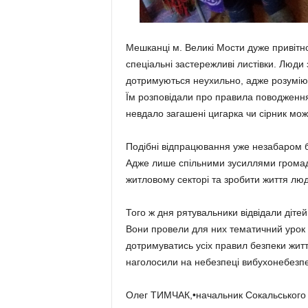
Мешканці м. Великі Мости дуже привітно 
спеціальні застережливі листівки. Люди 
дотримуються неухильно, адже розуміют
Їм розповідали про правила поводження 
невдало загашені цигарка чи сірник мож
Подібні відпрацювання уже незабаром б
Адже лише спільними зусиллями громадсь
житловому секторі та зробити життя лю
Того ж дня рятувальники відвідали діте
Вони провели для них тематичний урок 
дотримуватись усіх правил безпеки житт
наголосили на небезпеці вибухонебезпе
Олег ТИМЧАК,•начальник Сокальського Р