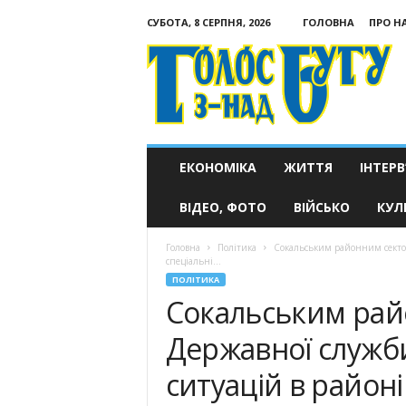
СУБОТА, 8 СЕРПНЯ, 2026
ГОЛОВНА
ПРО Н
Голос
з-
над
Бугу
ЕКОНОМІКА
ЖИТТЯ
ІНТЕРВ
ВІДЕО, ФОТО
ВІЙСЬКО
КУЛ
Головна
Політика
Сокальським районним сектор
спеціальні...
ПОЛІТИКА
Сокальським ра
Державної служб
ситуацій в районі