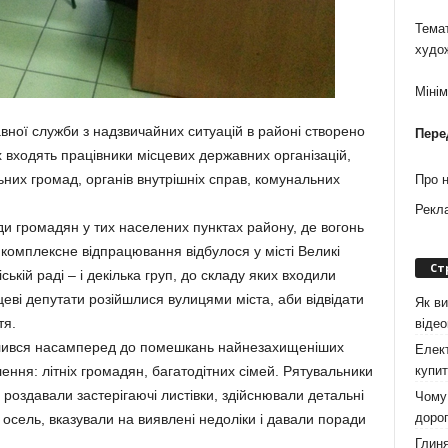
Темат
худо
Міні
ої служби з надзвичайних ситуацій в районі створено
Пере
х входять працівники місцевих державних організацій,
них громад, органів внутрішніх справ, комунальних
Про 
Рекл
ди громадян у тих населених пунктах району, де вогонь
комплексне відпрацювання відбулося у місті Великі
Ст
ькій раді – і декілька груп, до складу яких входили
цеві депутати розійшлися вулицями міста, аби відвідати
Як ви
тя.
віде
телився насамперед до помешкань найнезахищеніших
Елект
купит
ення: літніх громадян, багатодітних сімей. Рятувальники
 роздавали застерігаючі листівки, здійснювали детальні
Чому 
дорог
осель, вказували на виявлені недоліки і давали поради
Глиня