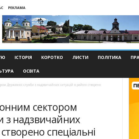
АС
РЕКЛАМА
’Ю
ІСТОРІЯ
КОРОТКО
ЛИСТИ
ПОЛІТИКА
ПР
ЬТУРА
ОСВІТА
ом Державної служби з надзвичайних ситуацій в районі створено
йонним сектором
и з надзвичайних
 створено спеціальні