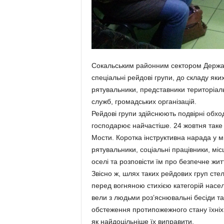
Сокальським районним сектором Державн
спеціальні рейдові групи, до складу яки
рятувальники, представники територіаль
служб, громадських організацій.
Рейдові групи здійснюють подвірні обхо
господарює найчастіше. 24 жовтня таке 
Мости. Коротка інструктивна нарада у міс
рятувальники, соціальні працівники, міс
оселі та розповісти їм про безпечне жит
Звісно ж, шлях таких рейдових груп с
перед вогняною стихією категорій насел
вели з людьми роз’яснювальні бесіди та
обстеження протипожежного стану їхніх 
як найдоцільніше їх виправити.