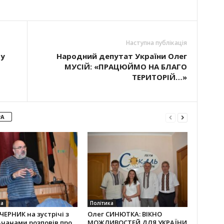
Наступна публікація
 у
Народний депутат України Олег
МУСІЙ: «ПРАЦЮЙМО НА БЛАГО
ТЕРИТОРІЙ…»
РА
ка
Політика
ЧЕРНИК на зустрічі з
Олег СИНЮТКА: ВІКНО
чанами розповів про
МОЖЛИВОСТЕЙ ДЛЯ УКРАЇНИ