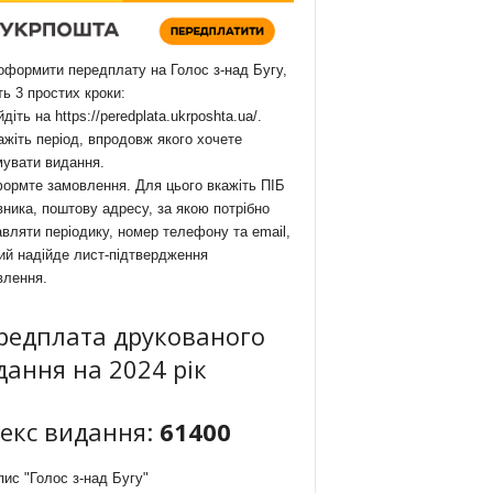
формити передплату на Голос з-над Бугу,
ть 3 простих кроки:
йдіть на
https://peredplata.ukrposhta.ua/
.
ажіть період, впродовж якого хочете
мувати видання.
ормте замовлення. Для цього вкажіть ПІБ
ника, поштову адресу, за якою потрібно
вляти періодику, номер телефону та email,
ий надійде лист-підтвердження
влення.
редплата друкованого
дання на 2024 рік
декс видання:
61400
ис "Голос з-над Бугу"