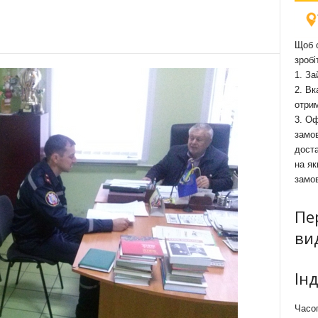
Щоб о
зробі
1. За
2. Вк
отри
3. Оф
замов
доста
на як
замо
Пе
ви
Ін
Часоп