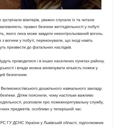
зустрічали візитерів, уважно слухали їх та читали
запевняють: правил безпеки життєдіяльності у побуті
ь, якого лиха може завдати неконтрольований вогонь.
з вогнем у побуті, переконували, що іноді навіть
уть призвести до фатальних наслідків.
удуть проводитися і в інших населених пунктах району.
кості і влади можна мінімізувати кількість пожеж у
дей безпечним.
й Великомостівського дошкільного навчального закладу.
безпеки. Дітям пояснили, чому настільки важливо
єдіяльності, розповіли про пожежнорятувальну службу,
чних предметів, особливо у теперішній час.
С ГУ ДСНС України у Львівській області, підполковник