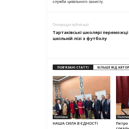
служби цивільного захисту.
Попередні публікації
Тартаківські школярі переможці
шкільній лізі з футболу
ПОВ'ЯЗАНІ СТАТТІ
БІЛЬШЕ ВІД АВТО
Політика
Політи
НАША СИЛА В ЄДНОСТІ
Петро 
сокаль