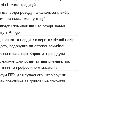
рів і тепло традицій
 для водопроводу та каналізації: вибір,
ж і правила експлуатації
никнути помилок під час оформлення
ту в Amigo
 шашки та нарди: як обрати якісний набір
ому, подарунка чи оптової закупівлі
ання в санаторії Карпати: процедури
с-книжки для розвитку підприємництва,
ління та професійного мислення
еум ПВХ для сучасного інтер’єру: як
ти практичне та довговічне покриття