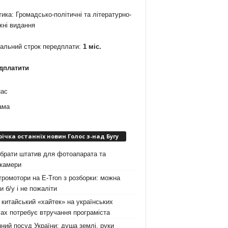
ика: Громадсько-політичні та літературно-
жні видання
мальний строк передплати:
1 міс.
дплатити
нас
ама
річка останніх новин Голос з-над Бугу
брати штатив для фотоапарата та
окамери
ромотори на E-Tron з розборки: можна
и б/у і не пожаліти
китайський «хайтек» на українських
ах потребує втручання програміста
ний посуд України: душа землі, руки