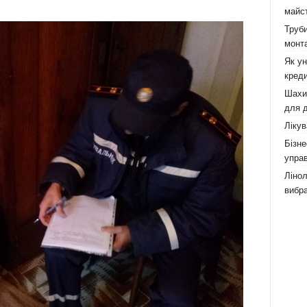
майст
Труби
монта
Як у
креди
Шахи,
для д
Лікув
Бізне
управ
Лінол
вибра