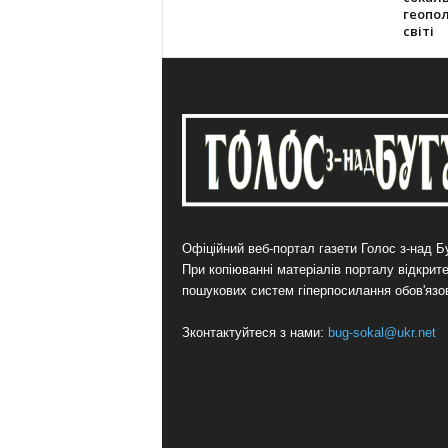
геопол
світі
Офіційний веб-портал газети Голос з-над Бу
При копіюванні матеріалів порталу відкрит
пошукових систем гіперпосилання обов'язо
Зконтактуйтеся з нами:
bug-sokal@ukr.net