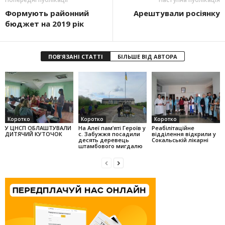
Формують районний
Арештували росіянку
бюджет на 2019 рік
ПОВ'ЯЗАНІ СТАТТІ
БІЛЬШЕ ВІД АВТОРА
Коротко
Коротко
Коротко
У ЦНСП ОБЛАШТУВАЛИ
На Алеї па­м’яті Героїв у
Реабілітаційне
ДИТЯЧИЙ КУТОЧОК
с. Забужжя поса­дили
відділення відкрили у
десять деревець
Сокальській лікарні
штамбо­вого мигдалю