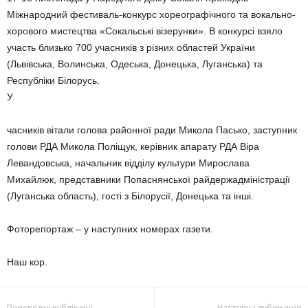
Міжнародний фестиваль-конкурс хореографічного та вокально-
хорового мистецтва «Сокальські візерунки». В конкурсі взяло
участь близько 700 учасників з різних областей України
(Львівська, Волинська, Одеська, Донецька, Луганська) та
Республіки Білорусь.
У
часників вітали голова районної ради Микола Пасько, заступник
голови РДА Микола Поліщук, керівник апарату РДА Віра
Левандовська, начальник відділу культури Мирослава
Михайлюк, представники Попаснянської райдержадміністрації
(Луганська область), гості з Білорусії, Донецька та інші.
Фоторепортаж – у наступних номерах газети.
Наш кор.
Попередні публікації
Наступна публікація