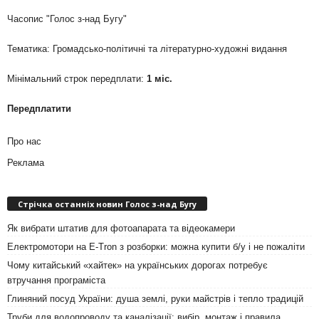
Часопис "Голос з-над Бугу"
Тематика: Громадсько-політичні та літературно-художні видання
Мінімальний строк передплати:
1 міс.
Передплатити
Про нас
Реклама
Стрічка останніх новин Голос з-над Бугу
Як вибрати штатив для фотоапарата та відеокамери
Електромотори на E-Tron з розборки: можна купити б/у і не пожаліти
Чому китайський «хайтек» на українських дорогах потребує
втручання програміста
Глиняний посуд України: душа землі, руки майстрів і тепло традицій
Труби для водопроводу та каналізації: вибір, монтаж і правила