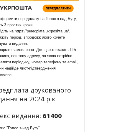
формити передплату на Голос з-над Бугу,
ть 3 простих кроки:
йдіть на
https://peredplata.ukrposhta.ua/
.
ажіть період, впродовж якого хочете
мувати видання.
ормте замовлення. Для цього вкажіть ПІБ
ника, поштову адресу, за якою потрібно
вляти періодику, номер телефону та email,
ий надійде лист-підтвердження
влення.
редплата друкованого
дання на 2024 рік
декс видання:
61400
ис "Голос з-над Бугу"