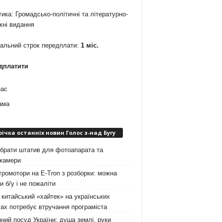
ика: Громадсько-політичні та літературно-
жні видання
мальний строк передплати:
1 міс.
дплатити
нас
ама
річка останніх новин Голос з-над Бугу
брати штатив для фотоапарата та
окамери
ромотори на E-Tron з розборки: можна
и б/у і не пожаліти
китайський «хайтек» на українських
ах потребує втручання програміста
ний посуд України: душа землі, руки