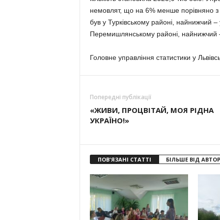
немовлят, що на 6% менше порівняно з
був у Турківському районі, найнижчий –
Перемишлянському районі, найнижчий – 
Головне управління статистики у Львівсь
Попередні публікації
«ЖИВИ, ПРОЦВІТАЙ, МОЯ РІДНА
УКРАЇНО!»
ПОВ'ЯЗАНІ СТАТТІ
БІЛЬШЕ ВІД АВТО