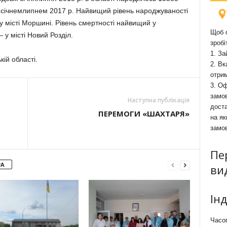
 січнемлипнем 2017 р. Найвищий рівень народжуваності
 у місті Моршині. Рівень смертності найвищий у
Щоб о
у місті Новий Розділ.
зробі
1. За
кій області.
2. Вк
отри
3. Оф
замов
Наступна публікація
доста
ПЕРЕМОГИ «ШАХТАРЯ»
на як
замо
Пе
РА
ви
Ін
Часоп