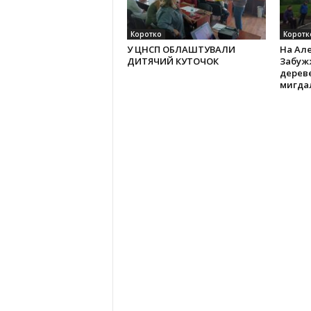
Коротко
Коротк
У ЦНСП ОБЛАШТУВАЛИ
На Алеї
ДИТЯЧИЙ КУТОЧОК
Забужж
дерев
мигда