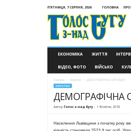
П’ЯТНИЦЯ, 7 СЕРПНЯ, 2026
ГОЛОВНА
ПРО
Голос
з-
над
Бугу
ЕКОНОМІКА
ЖИТТЯ
ІНТЕРВ
ВІДЕО, ФОТО
ВІЙСЬКО
КУЛ
Головна
Коротко
ДЕМОГРАФІЧНА СИТУАЦІЯ
КОРОТКО
ДЕМОГРАФІЧНА 
Автор
Голос з-над Бугу
-
1 Жовтня, 2018
Населення Львівщини з початку року зме
кількість становила 2523,9 тис осіб. Уп