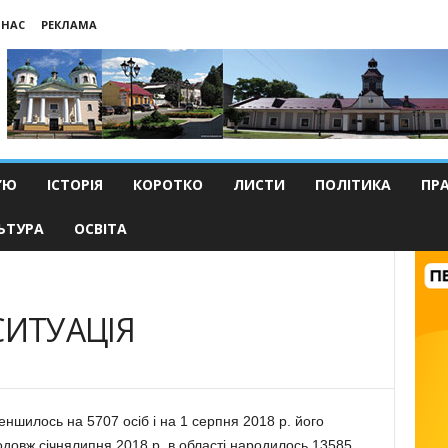
 НАС
РЕКЛАМА
’Ю
ІСТОРІЯ
КОРОТКО
ЛИСТИ
ПОЛІТИКА
ПР
ЬТУРА
ОСВІТА
СИТУАЦІЯ
ншилось на 5707 осіб і на 1 серпня 2018 р. його
родовж січнялипня 2018 р. в області народилось 13585