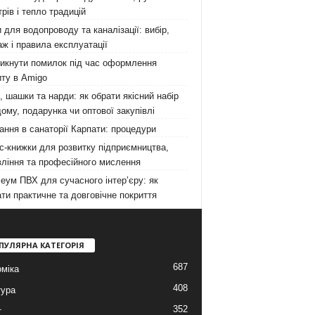
рів і тепло традицій
 для водопроводу та каналізації: вибір,
ж і правила експлуатації
никнути помилок під час оформлення
ту в Amigo
 шашки та нарди: як обрати якісний набір
ому, подарунка чи оптової закупівлі
ання в санаторії Карпати: процедури
с-книжки для розвитку підприємництва,
ління та професійного мислення
еум ПВХ для сучасного інтер’єру: як
ти практичне та довговічне покриття
ПУЛЯРНА КАТЕГОРІЯ
687
міка
408
тура
352
т