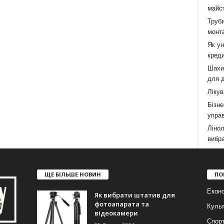
майст
Труби
монта
Як у
креди
Шахи,
для д
Лікув
Бізне
управ
Лінол
вибра
ЩЕ БІЛЬШЕ НОВИН
ПО
Еконо
Як вибрати штатив для
фотоапарата та
Куль
відеокамери
Спор