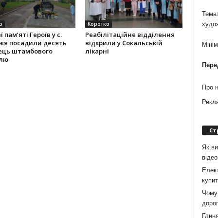
Темат
о
Коротко
худо
 па­м’яті Героїв у с.
Реабілітаційне відділення
я поса­дили десять
відкрили у Сокальській
Міні
ець штамбо­вого
лікарні
лю
Пере
Про 
Рекл
Ст
Як ви
віде
Елект
купит
Чому 
дорог
Глиня