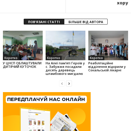
хору
ПОВ'ЯЗАНІ СТАТТІ
БІЛЬШЕ ВІД АВТОРА
Коротко
Коротко
Коротко
У ЦНСП ОБЛАШТУВАЛИ
На Алеї па­м’яті Героїв у
Реабілітаційне
ДИТЯЧИЙ КУТОЧОК
с. Забужжя поса­дили
відділення відкрили у
десять деревець
Сокальській лікарні
штамбо­вого мигдалю