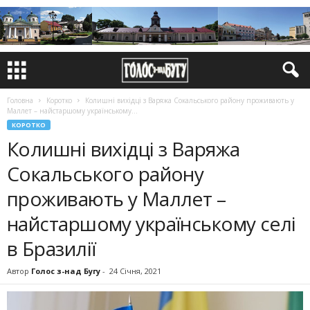
Головна
Коротко
Колишні вихідці з Ва­ряжа Сокальського району проживають у
Маллет – найстаршому українському...
КОРОТКО
Колишні вихідці з Ва­ряжа
Сокальського району
проживають у Маллет –
найстаршому українському селі
в Бразилії
Автор
Голос з-над Бугу
-
24 Січня, 2021