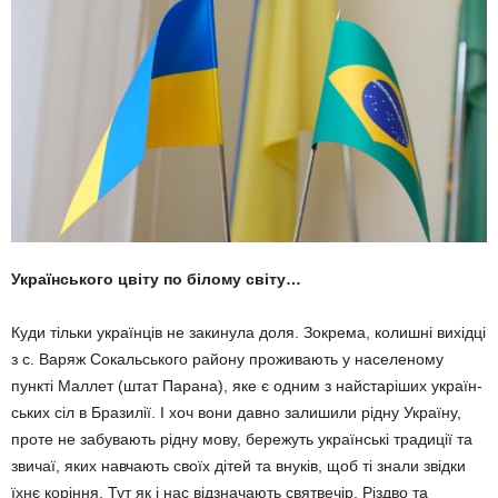
Українського цвіту
по білому світу…
Куди тільки українців не закинула доля. Зокрема, колишні вихідці
з с. Ва­ряж Сокальського району проживають у населеному
пункті Маллет (штат Па­рана), яке є одним з найстаріших україн­
ських сіл в Бразилії. І хоч вони давно залишили рідну Україну,
проте не забу­вають рідну мову, бережуть українські традиції та
звичаї, яких навчають своїх дітей та внуків, щоб ті знали звідки
їхнє коріння. Тут як і нас відзначають святве­чір, Різдво та