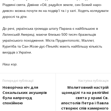
Різдвяні свята. Дзвінке «Ой, радуйся земле, син Божий наро­
дився» можна почути як на подвір’ї та і у хаті. Ходять колядувати
дорослі та діти.
До речі, українська громада штату Парана є найбільшою в
Латинській Аме­риці, маючи близько 500 тисяч бразиль­ців
українського походження. Міста Прудентополіс, Маллет,
Куритіба та Сан-Жозе-дус-Піньяйс мають найбіль­шу кількість
вихідців з України.
Наш кор.
Попередні публікації
Наступна публікація
Новорічна ніч для
Молитовний настрій
Сокальських акушерів
щонеділі та на релігійні
була напрочуд
свята у храмі Св.
спокійною
апостолів Петра і Павла
ство­рює спів камерного